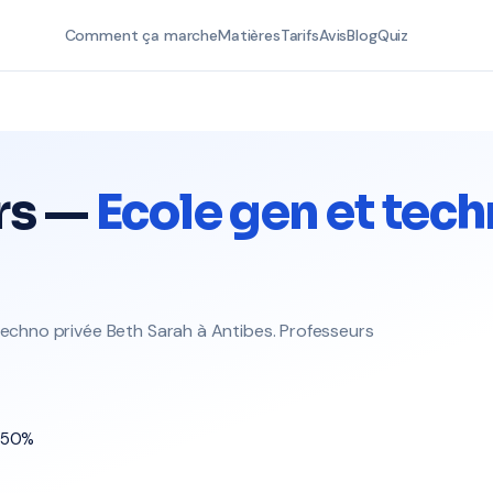
Comment ça marche
Matières
Tarifs
Avis
Blog
Quiz
rs —
Ecole gen et tec
 techno privée Beth Sarah à Antibes. Professeurs
t 50%