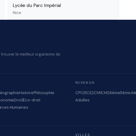
Lycée du Parc Impérial
Nice
 trouver le meilleur organisme de
NIVEAUX
éographie
Histoire
Philosophie
CP
CE1
CE2
CM1
CM2
6ème
5ème
4è
conomie
Droit
Éco-droit
Adultes
rces Humaines
VILLES