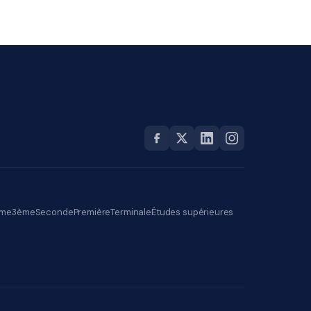
me
3ème
Seconde
Première
Terminale
Études supérieures