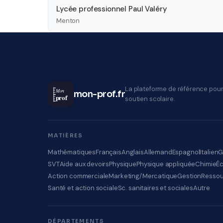
Lycée professionnel Paul Valéry
Menton
La plateforme de référence pour
Mon
mon-prof.fr
prof
soutien scolaire.
MATIÈRES
Mathématiques
Français
Anglais
Allemand
Espagnol
Italien
G
SVT
Aide aux devoirs
Physique
Physique appliquée
Chimie
É
Action commerciale
Marketing/Mercatique
Gestion
Ressou
Santé et action sociale
Sc. sanitaires et sociales
Autre
DÉPARTEMENTS