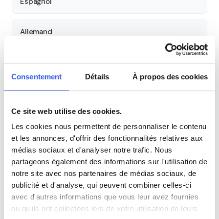
Espagnol
Allemand
Cours par niveau
Consentement
Détails
À propos des cookies
Seconde
Première
Terminale
Ce site web utilise des cookies.
Tous les cours particuliers à Lille
Les cookies nous permettent de personnaliser le contenu
Découvrez l'ensemble de notre offre à Lille :
Voir tous les
et les annonces, d'offrir des fonctionnalités relatives aux
cours à Lille →
médias sociaux et d'analyser notre trafic. Nous
partageons également des informations sur l'utilisation de
notre site avec nos partenaires de médias sociaux, de
Autres lycées à proximité
publicité et d'analyse, qui peuvent combiner celles-ci
avec d'autres informations que vous leur avez fournies
Campus Ozanam
ou qu'ils ont collectées lors de votre utilisation de leurs
Lille