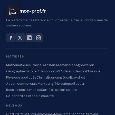
Mon
mon-prof.fr
prof
La plateforme de référence pour trouver le meilleur organisme de
soutien scolaire.
MATIÈRES
Mathématiques
Français
Anglais
Allemand
Espagnol
Italien
Géographie
Histoire
Philosophie
SVT
Aide aux devoirs
Physique
Physique appliquée
Chimie
Économie
Droit
Éco-droit
Action commerciale
Marketing/Mercatique
Gestion
Ressources Humaines
Santé et action sociale
Sc. sanitaires et sociales
Autre
NIVEAUX
CP
CE1
CE2
CM1
CM2
6ème
5ème
4ème
3ème
Seconde
Première