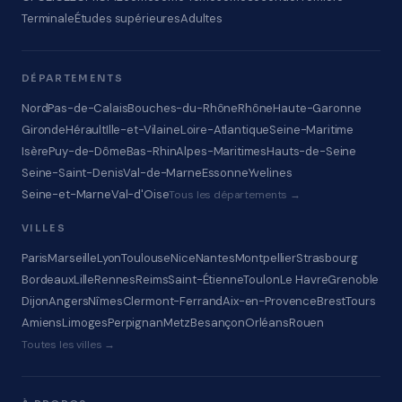
Terminale
Études supérieures
Adultes
DÉPARTEMENTS
Nord
Pas-de-Calais
Bouches-du-Rhône
Rhône
Haute-Garonne
Gironde
Hérault
Ille-et-Vilaine
Loire-Atlantique
Seine-Maritime
Isère
Puy-de-Dôme
Bas-Rhin
Alpes-Maritimes
Hauts-de-Seine
Seine-Saint-Denis
Val-de-Marne
Essonne
Yvelines
Seine-et-Marne
Val-d'Oise
Tous les départements →
VILLES
Paris
Marseille
Lyon
Toulouse
Nice
Nantes
Montpellier
Strasbourg
Bordeaux
Lille
Rennes
Reims
Saint-Étienne
Toulon
Le Havre
Grenoble
Dijon
Angers
Nîmes
Clermont-Ferrand
Aix-en-Provence
Brest
Tours
Amiens
Limoges
Perpignan
Metz
Besançon
Orléans
Rouen
Toutes les villes →