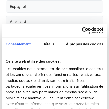
Espagnol
Allemand
Cours par niveau
Consentement
Détails
À propos des cookies
Seconde
Première
Terminale
Ce site web utilise des cookies.
Tous les cours particuliers à Béziers
Les cookies nous permettent de personnaliser le contenu
Découvrez l'ensemble de notre offre à Béziers :
Voir tous
et les annonces, d'offrir des fonctionnalités relatives aux
les cours à Béziers →
médias sociaux et d'analyser notre trafic. Nous
partageons également des informations sur l'utilisation de
notre site avec nos partenaires de médias sociaux, de
Autres lycées à proximité
publicité et d'analyse, qui peuvent combiner celles-ci
avec d'autres informations que vous leur avez fournies
Section d'enseignement professionnel, LPO Jean