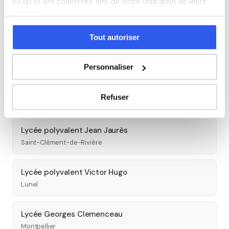
ou qu'ils ont collectées lors de votre utilisation de leurs
Moulin
services.
Béziers
Tout autoriser
Lycée polyvalent Jean Mermoz
Montpellier
Personnaliser
Lycée privé polyvalent Nevers
Refuser
Montpellier
Lycée polyvalent Jean Jaurès
Saint-Clément-de-Rivière
Lycée polyvalent Victor Hugo
Lunel
Lycée Georges Clemenceau
Montpellier