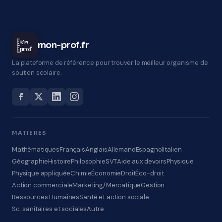
Mon
mon-prof.fr
prof
La plateforme de référence pour trouver le meilleur organisme de
soutien scolaire.
MATIÈRES
Mathématiques
Français
Anglais
Allemand
Espagnol
Italien
Géographie
Histoire
Philosophie
SVT
Aide aux devoirs
Physique
Physique appliquée
Chimie
Économie
Droit
Éco-droit
Action commerciale
Marketing/Mercatique
Gestion
Ressources Humaines
Santé et action sociale
Sc. sanitaires et sociales
Autre