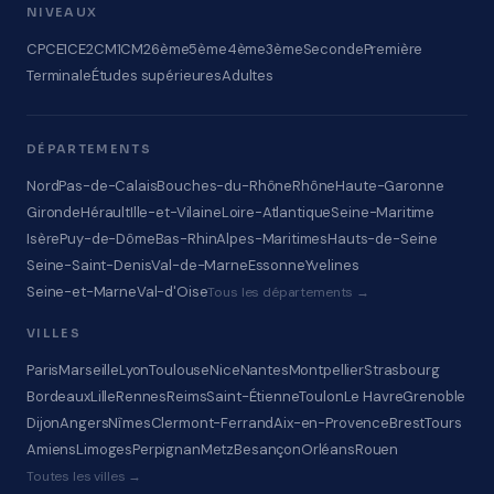
NIVEAUX
CP
CE1
CE2
CM1
CM2
6ème
5ème
4ème
3ème
Seconde
Première
Terminale
Études supérieures
Adultes
DÉPARTEMENTS
Nord
Pas-de-Calais
Bouches-du-Rhône
Rhône
Haute-Garonne
Gironde
Hérault
Ille-et-Vilaine
Loire-Atlantique
Seine-Maritime
Isère
Puy-de-Dôme
Bas-Rhin
Alpes-Maritimes
Hauts-de-Seine
Seine-Saint-Denis
Val-de-Marne
Essonne
Yvelines
Seine-et-Marne
Val-d'Oise
Tous les départements →
VILLES
Paris
Marseille
Lyon
Toulouse
Nice
Nantes
Montpellier
Strasbourg
Bordeaux
Lille
Rennes
Reims
Saint-Étienne
Toulon
Le Havre
Grenoble
Dijon
Angers
Nîmes
Clermont-Ferrand
Aix-en-Provence
Brest
Tours
Amiens
Limoges
Perpignan
Metz
Besançon
Orléans
Rouen
Toutes les villes →