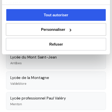
Nice
services.
Tout autoriser
Lycée professionnel La Providence
Nice
Personnaliser
Lycée professionnel Vauban
Nice
Refuser
Lycée du Mont Saint-Jean
Antibes
Lycée de la Montagne
Valdeblore
Lycée professionnel Paul Valéry
Menton