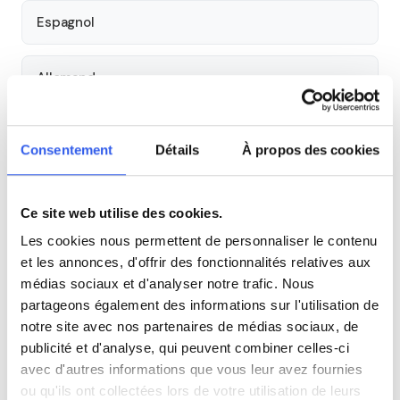
Espagnol
Allemand
Cours par niveau
Consentement
Détails
À propos des cookies
Seconde
Première
Terminale
Ce site web utilise des cookies.
Tous les cours particuliers à Nice
Les cookies nous permettent de personnaliser le contenu
et les annonces, d'offrir des fonctionnalités relatives aux
Découvrez l'ensemble de notre offre à Nice :
Voir tous les
médias sociaux et d'analyser notre trafic. Nous
cours à Nice →
partageons également des informations sur l'utilisation de
notre site avec nos partenaires de médias sociaux, de
Autres lycées à proximité
publicité et d'analyse, qui peuvent combiner celles-ci
avec d'autres informations que vous leur avez fournies
Lycée du Parc Impérial
ou qu'ils ont collectées lors de votre utilisation de leurs