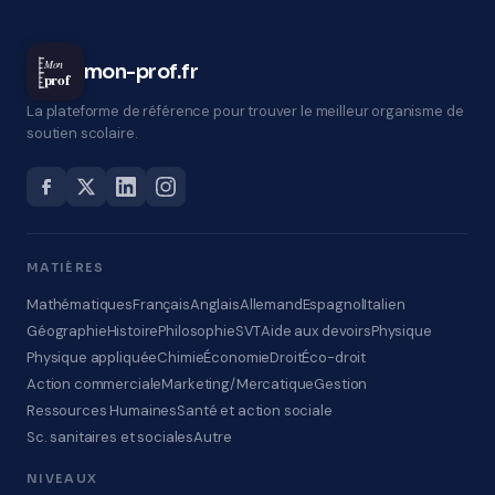
Mon
mon-prof.fr
prof
La plateforme de référence pour trouver le meilleur organisme de
soutien scolaire.
MATIÈRES
Mathématiques
Français
Anglais
Allemand
Espagnol
Italien
Géographie
Histoire
Philosophie
SVT
Aide aux devoirs
Physique
Physique appliquée
Chimie
Économie
Droit
Éco-droit
Action commerciale
Marketing/Mercatique
Gestion
Ressources Humaines
Santé et action sociale
Sc. sanitaires et sociales
Autre
NIVEAUX