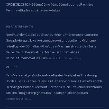
CP
CE1
CE2
CM1
CM2
6ème
5ème
4ème
3ème
Seconde
Première
Terminale
Études supérieures
Adultes
DÉPARTEMENTS
Nord
Pas-de-Calais
Bouches-du-Rhône
Rhône
Haute-Garonne
Gironde
Hérault
Ille-et-Vilaine
Loire-Atlantique
Seine-Maritime
Isère
Puy-de-Dôme
Bas-Rhin
Alpes-Maritimes
Hauts-de-Seine
Seine-Saint-Denis
Val-de-Marne
Essonne
Yvelines
Seine-et-Marne
Val-d'Oise
Tous les départements →
VILLES
Paris
Marseille
Lyon
Toulouse
Nice
Nantes
Montpellier
Strasbourg
Bordeaux
Lille
Rennes
Reims
Saint-Étienne
Toulon
Le Havre
Grenoble
Dijon
Angers
Nîmes
Clermont-Ferrand
Aix-en-Provence
Brest
Tours
Amiens
Limoges
Perpignan
Metz
Besançon
Orléans
Rouen
Toutes les villes →