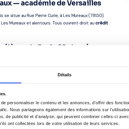
eaux — académie de Versailles
s se situe au Rue Pierre Curie, à Les Mureaux (78130).
 Les Mureaux et alentours. Tous ouvrent droit au
crédit
s élèves du Ecole 2D degré
alents
Anglais
Détails
Philosophie
ies.
e personnaliser le contenu et les annonces, d'offrir des fonctio
Espagnol
rafic. Nous partageons également des informations sur l'utilisati
, de publicité et d'analyse, qui peuvent combiner celles-ci avec
ils ont collectées lors de votre utilisation de leurs services.