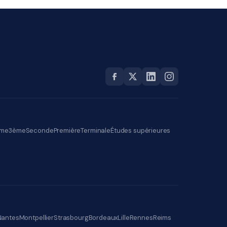
me
3ème
Seconde
Première
Terminale
Études supérieures
Nantes
Montpellier
Strasbourg
Bordeaux
Lille
Rennes
Reims