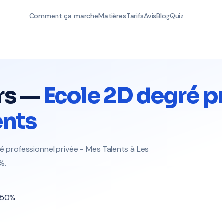
Comment ça marche
Matières
Tarifs
Avis
Blog
Quiz
rs —
Ecole 2D degré p
ents
é professionnel privée - Mes Talents à Les
%.
t 50%