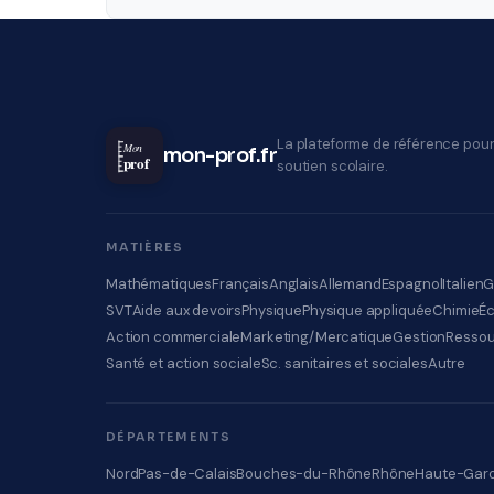
La plateforme de référence pour
Mon
mon-prof.fr
prof
soutien scolaire.
MATIÈRES
Mathématiques
Français
Anglais
Allemand
Espagnol
Italien
G
SVT
Aide aux devoirs
Physique
Physique appliquée
Chimie
É
Action commerciale
Marketing/Mercatique
Gestion
Ressou
Santé et action sociale
Sc. sanitaires et sociales
Autre
DÉPARTEMENTS
Nord
Pas-de-Calais
Bouches-du-Rhône
Rhône
Haute-Gar