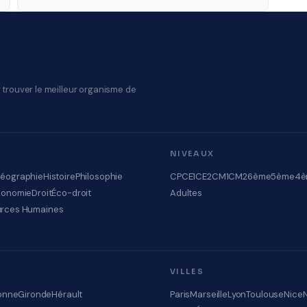
 trouver le meilleur organisme de
NIVEAUX
éographie
Histoire
Philosophie
CP
CE1
CE2
CM1
CM2
6ème
5ème
4è
conomie
Droit
Éco-droit
Adultes
rces Humaines
VILLES
onne
Gironde
Hérault
Paris
Marseille
Lyon
Toulouse
Nice