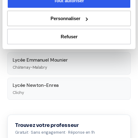
Tout autoriser
Lycée Saint-Thomas de Villeneuve
Chaville
Personnaliser
Lycée Albert Camus
Refuser
Bois-Colombes
Lycée Emmanuel Mounier
Châtenay-Malabry
Lycée Newton-Enrea
Clichy
Trouvez votre professeur
Gratuit · Sans engagement · Réponse en 1h