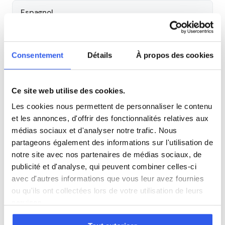
Espagnol
Allemand
Consentement
Détails
À propos des cookies
Cours par niveau
Ce site web utilise des cookies.
Seconde
Première
Terminale
Les cookies nous permettent de personnaliser le contenu
et les annonces, d'offrir des fonctionnalités relatives aux
médias sociaux et d'analyser notre trafic. Nous
Autres lycées à proximité
partageons également des informations sur l'utilisation de
notre site avec nos partenaires de médias sociaux, de
Lycée Notre-Dame
publicité et d'analyse, qui peuvent combiner celles-ci
Meudon
avec d'autres informations que vous leur avez fournies
ou qu'ils ont collectées lors de votre utilisation de leurs
Lycée Sainte-Marie
services.
Antony