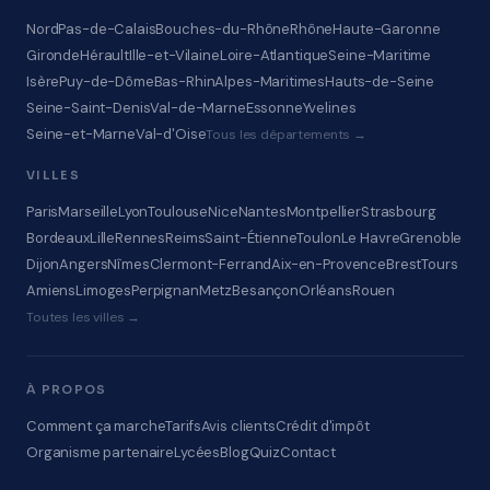
Nord
Pas-de-Calais
Bouches-du-Rhône
Rhône
Haute-Garonne
Gironde
Hérault
Ille-et-Vilaine
Loire-Atlantique
Seine-Maritime
Isère
Puy-de-Dôme
Bas-Rhin
Alpes-Maritimes
Hauts-de-Seine
Seine-Saint-Denis
Val-de-Marne
Essonne
Yvelines
Seine-et-Marne
Val-d'Oise
Tous les départements →
VILLES
Paris
Marseille
Lyon
Toulouse
Nice
Nantes
Montpellier
Strasbourg
Bordeaux
Lille
Rennes
Reims
Saint-Étienne
Toulon
Le Havre
Grenoble
Dijon
Angers
Nîmes
Clermont-Ferrand
Aix-en-Provence
Brest
Tours
Amiens
Limoges
Perpignan
Metz
Besançon
Orléans
Rouen
Toutes les villes →
À PROPOS
Comment ça marche
Tarifs
Avis clients
Crédit d'impôt
Organisme partenaire
Lycées
Blog
Quiz
Contact