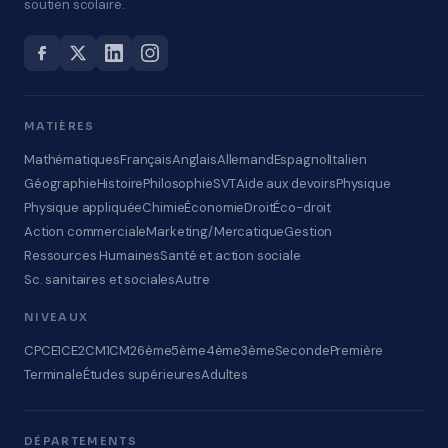
soutien scolaire.
MATIÈRES
Mathématiques
Français
Anglais
Allemand
Espagnol
Italien
Géographie
Histoire
Philosophie
SVT
Aide aux devoirs
Physique
Physique appliquée
Chimie
Économie
Droit
Éco-droit
Action commerciale
Marketing/Mercatique
Gestion
Ressources Humaines
Santé et action sociale
Sc. sanitaires et sociales
Autre
NIVEAUX
CP
CE1
CE2
CM1
CM2
6ème
5ème
4ème
3ème
Seconde
Première
Terminale
Études supérieures
Adultes
DÉPARTEMENTS