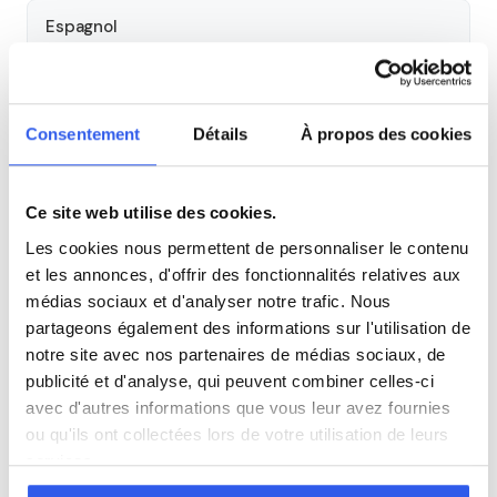
Espagnol
Allemand
Consentement
Détails
À propos des cookies
Cours par niveau
Ce site web utilise des cookies.
Seconde
Première
Terminale
Les cookies nous permettent de personnaliser le contenu
et les annonces, d'offrir des fonctionnalités relatives aux
Autres lycées à proximité
médias sociaux et d'analyser notre trafic. Nous
partageons également des informations sur l'utilisation de
Lycée polyvalent Notre-Dame du Roc
notre site avec nos partenaires de médias sociaux, de
La Roche-sur-Yon
publicité et d'analyse, qui peuvent combiner celles-ci
avec d'autres informations que vous leur avez fournies
ou qu'ils ont collectées lors de votre utilisation de leurs
Lycée polyvalent François Rabelais
services.
Fontenay-le-Comte