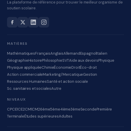
La plateforme de référence pour trouver le meilleur organisme de
soutien scolaire.
MATIÈRES
Mathématiques
Français
Anglais
Allemand
Espagnol
Italien
Géographie
Histoire
Philosophie
SVT
Aide aux devoirs
Physique
Physique appliquée
Chimie
Économie
Droit
Éco-droit
Action commerciale
Marketing/Mercatique
Gestion
Ressources Humaines
Santé et action sociale
Sc. sanitaires et sociales
Autre
NIVEAUX
CP
CE1
CE2
CM1
CM2
6ème
5ème
4ème
3ème
Seconde
Première
Terminale
Études supérieures
Adultes