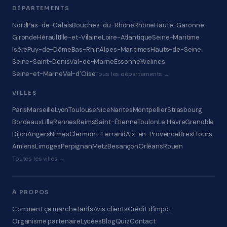
DÉPARTEMENTS
Nord
Pas-de-Calais
Bouches-du-Rhône
Rhône
Haute-Garonne
Gironde
Hérault
Ille-et-Vilaine
Loire-Atlantique
Seine-Maritime
Isère
Puy-de-Dôme
Bas-Rhin
Alpes-Maritimes
Hauts-de-Seine
Seine-Saint-Denis
Val-de-Marne
Essonne
Yvelines
Seine-et-Marne
Val-d'Oise
Tous les départements →
VILLES
Paris
Marseille
Lyon
Toulouse
Nice
Nantes
Montpellier
Strasbourg
Bordeaux
Lille
Rennes
Reims
Saint-Étienne
Toulon
Le Havre
Grenoble
Dijon
Angers
Nîmes
Clermont-Ferrand
Aix-en-Provence
Brest
Tours
Amiens
Limoges
Perpignan
Metz
Besançon
Orléans
Rouen
Toutes les villes →
À PROPOS
Comment ça marche
Tarifs
Avis clients
Crédit d'impôt
Organisme partenaire
Lycées
Blog
Quiz
Contact