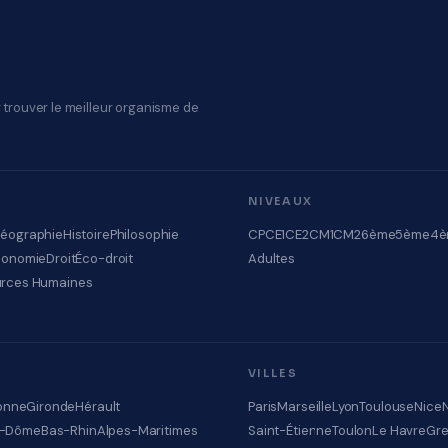
 trouver le meilleur organisme de
NIVEAUX
éographie
Histoire
Philosophie
CP
CE1
CE2
CM1
CM2
6ème
5ème
4è
conomie
Droit
Éco-droit
Adultes
rces Humaines
VILLES
onne
Gironde
Hérault
Paris
Marseille
Lyon
Toulouse
Nice
e-Dôme
Bas-Rhin
Alpes-Maritimes
Saint-Étienne
Toulon
Le Havre
Gre