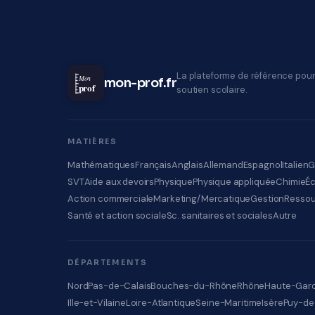
La plateforme de référence pour
Mon
mon-prof.fr
prof
soutien scolaire.
MATIÈRES
Mathématiques
Français
Anglais
Allemand
Espagnol
Italien
G
SVT
Aide aux devoirs
Physique
Physique appliquée
Chimie
É
Action commerciale
Marketing/Mercatique
Gestion
Ressou
Santé et action sociale
Sc. sanitaires et sociales
Autre
DÉPARTEMENTS
Nord
Pas-de-Calais
Bouches-du-Rhône
Rhône
Haute-Gar
Ille-et-Vilaine
Loire-Atlantique
Seine-Maritime
Isère
Puy-d