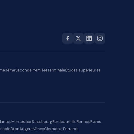
me
3ème
Seconde
Première
Terminale
Études supérieures
Nantes
Montpellier
Strasbourg
Bordeaux
Lille
Rennes
Reims
noble
Dijon
Angers
Nîmes
Clermont-Ferrand