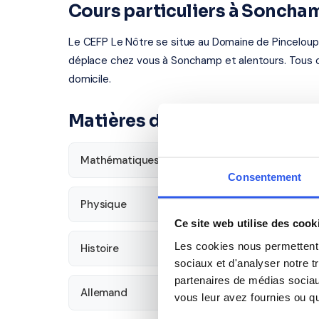
Cours particuliers à Soncha
Le CEFP Le Nôtre se situe au Domaine de Pinceloup
déplace chez vous à Sonchamp et alentours. Tous o
domicile.
Matières disponibles pour le
Mathématiques
Français
Consentement
Physique
SVT
Ce site web utilise des cook
Les cookies nous permettent d
Histoire
Économie
sociaux et d'analyser notre t
partenaires de médias sociaux
Allemand
vous leur avez fournies ou qu'