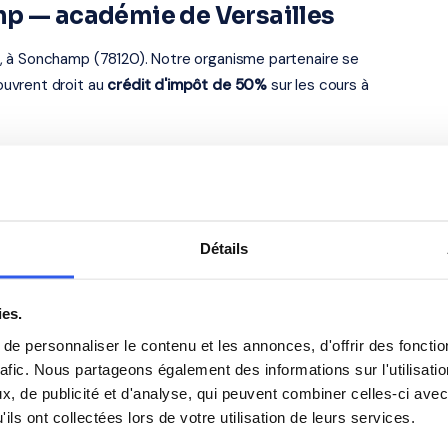
mp — académie de Versailles
, à Sonchamp (78120). Notre organisme partenaire se
uvrent droit au
crédit d'impôt de 50%
sur les cours à
s élèves du CEFP Le Nôtre
Anglais
Détails
Philosophie
ies.
e personnaliser le contenu et les annonces, d'offrir des fonctio
Espagnol
rafic. Nous partageons également des informations sur l'utilisati
, de publicité et d'analyse, qui peuvent combiner celles-ci avec
ils ont collectées lors de votre utilisation de leurs services.