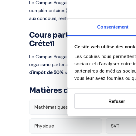
Le Campus Bougainville propose des formations pos
complémentaires). Nos professeurs interviennent a
aux concours, renforcement en langues.
Consentement
Cours particuliers à Brie-C
Créteil
Ce site web utilise des cook
Les cookies nous permettent d
Le Campus Bougainville se situe au Route Départe
sociaux et d'analyser notre t
organisme partenaire se déplace chez vous à Brie-
partenaires de médias sociaux
d'impôt de 50%
sur les cours à domicile.
vous leur avez fournies ou qu'
Matières disponibles pour le
Refuser
Mathématiques
Français
Physique
SVT