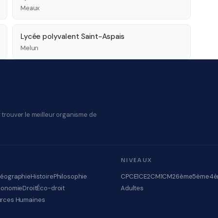
Meaux
Lycée polyvalent Saint-Aspais
Melun
 trouver le meilleur organisme de
NIVEAUX
éographie
Histoire
Philosophie
CP
CE1
CE2
CM1
CM2
6ème
5ème
4è
conomie
Droit
Éco-droit
Adultes
rces Humaines