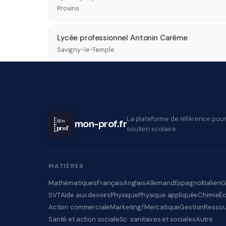
Provins
Lycée professionnel Antonin Carême
Savigny-le-Temple
La plateforme de référence pour
Mon
mon-prof.fr
prof
soutien scolaire.
MATIÈRES
Mathématiques
Français
Anglais
Allemand
Espagnol
Italien
G
SVT
Aide aux devoirs
Physique
Physique appliquée
Chimie
É
Action commerciale
Marketing/Mercatique
Gestion
Ressou
Santé et action sociale
Sc. sanitaires et sociales
Autre