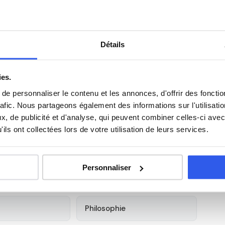
t-bac (BTS, classes préparatoires, mentions
ussi à ce niveau — soutien en maths sup/spé, préparation
Détails
omte-Robert — académie de
ies.
e personnaliser le contenu et les annonces, d'offrir des fonctio
mentale 319, à Brie-Comte-Robert (77257). Notre
rafic. Nous partageons également des informations sur l'utilisati
Comte-Robert et alentours. Tous ouvrent droit au
crédit
, de publicité et d'analyse, qui peuvent combiner celles-ci avec
ils ont collectées lors de votre utilisation de leurs services.
s élèves du Campus Bougainville
Personnaliser
Anglais
Philosophie