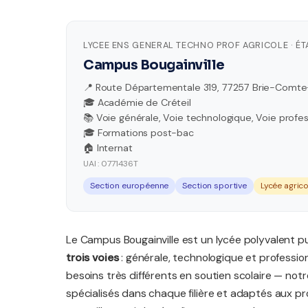
LYCEE ENS GENERAL TECHNO PROF AGRICOLE · É
Campus Bougainville
📍 Route Départementale 319, 77257 Brie-Comt
🎓 Académie de Créteil
📚 Voie générale, Voie technologique, Voie profes
🎓 Formations post-bac
🏠 Internat
UAI : 0771436T
Section européenne
Section sportive
Lycée agrico
Le Campus Bougainville est un lycée polyvalent p
trois voies
: générale, technologique et professio
besoins très différents en soutien scolaire — not
spécialisés dans chaque filière et adaptés aux p