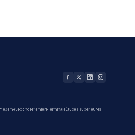
me
3ème
Seconde
Première
Terminale
Études supérieures