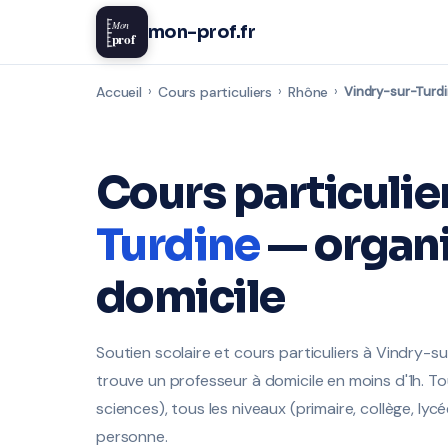
Mon
mon-prof.fr
prof
Accueil
›
Cours particuliers
›
Rhône
›
Vindry-sur-Turd
Cours particulie
Turdine
— organi
domicile
Soutien scolaire et cours particuliers à Vindry-s
trouve un professeur à domicile en moins d'1h. To
sciences), tous les niveaux (primaire, collège, lycé
personne.