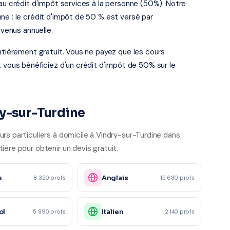
 au crédit d'impôt services à la personne (50%). Notre
ne : le crédit d'impôt de 50 % est versé par
evenus annuelle.
entièrement gratuit. Vous ne payez que les cours
t vous bénéficiez d'un crédit d'impôt de 50% sur le
ry-sur-Turdine
rs particuliers à domicile à Vindry-sur-Turdine dans
ère pour obtenir un devis gratuit.
s
Anglais
8 320 profs
15 680 profs
ol
Italien
5 890 profs
2 140 profs