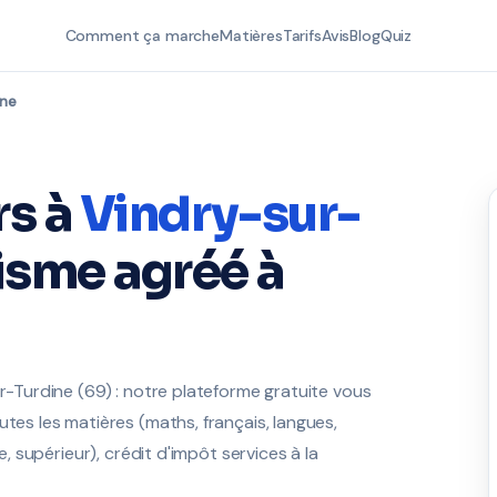
Comment ça marche
Matières
Tarifs
Avis
Blog
Quiz
ine
rs à
Vindry-sur-
sme agréé à
ur-Turdine (69) : notre plateforme gratuite vous
utes les matières (maths, français, langues,
e, supérieur), crédit d'impôt services à la