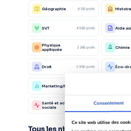
Géographie
Histoir
4 120 profs
SVT
Aide au
4 560 profs
Physique
Chimie
2 340 profs
appliquée
Droit
Éco-dro
2 890 profs
Marketing/Mercatique
Gestio
1 870 profs
Consentement
Santé et action
Sc. sani
980 profs
sociale
sociale
Ce site web utilise des cook
Tous les niveaux à Vindry-su