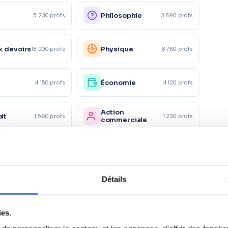
e
Philosophie
5 230 profs
3 890 profs
x devoirs
Physique
18 200 profs
6 780 profs
Économie
4 150 profs
4 120 profs
Action
it
1 560 profs
1 230 profs
commerciale
Ressources
n
2 450 profs
1 120 profs
Humaines
Détails
taires et
Autre
870 profs
5 600 profs
s
ies.
r-Turdine