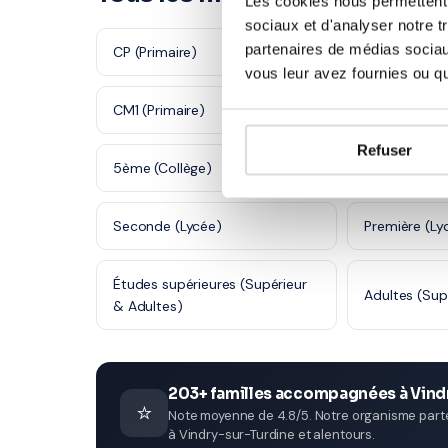
Les cookies nous permettent d
sociaux et d'analyser notre t
partenaires de médias sociaux
CP (Primaire)
CE1 (Primaire
vous leur avez fournies ou qu'
CM1 (Primaire)
CM2 (Primair
Refuser
5ème (Collège)
4ème (Collè
Seconde (Lycée)
Première (Ly
Études supérieures (Supérieur
Adultes (Sup
& Adultes)
203+ familles accompagnées à Vind
⭐
Note moyenne de 4.8/5. Notre organisme parten
à Vindry-sur-Turdine et alentours.