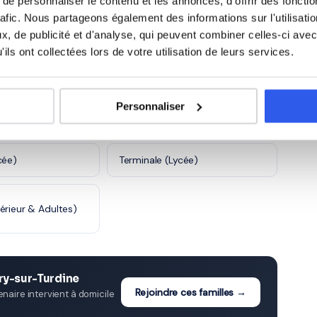
e personnaliser le contenu et les annonces, d'offrir des fonctio
rafic. Nous partageons également des informations sur l'utilisati
, de publicité et d'analyse, qui peuvent combiner celles-ci avec
)
CE2 (Primaire)
ils ont collectées lors de votre utilisation de leurs services.
e)
6ème (Collège)
Personnaliser
ge)
3ème (Collège)
cée)
Terminale (Lycée)
érieur & Adultes)
ry-sur-Turdine
Rejoindre ces familles →
aire intervient à domicile