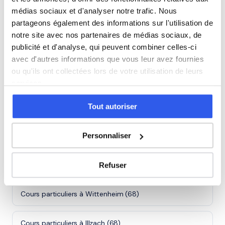
médias sociaux et d'analyser notre trafic. Nous
partageons également des informations sur l'utilisation de
notre site avec nos partenaires de médias sociaux, de
⭐
publicité et d'analyse, qui peuvent combiner celles-ci
130+ familles accompagnées à Mulhouse
avec d'autres informations que vous leur avez fournies
Note moyenne de 4.8/5. Notre organisme partenaire
ou qu'ils ont collectées lors de votre utilisation de leurs
intervient à domicile à Mulhouse et alentours.
services.
Rejoindre ces familles →
Tout autoriser
Villes proches de Mulhouse
Personnaliser
Cours particuliers à Colmar (68)
Refuser
Cours particuliers à Wittenheim (68)
Cours particuliers à Illzach (68)