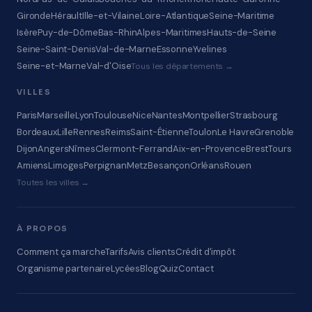
Gironde
Hérault
Ille-et-Vilaine
Loire-Atlantique
Seine-Maritime
Isère
Puy-de-Dôme
Bas-Rhin
Alpes-Maritimes
Hauts-de-Seine
Seine-Saint-Denis
Val-de-Marne
Essonne
Yvelines
Seine-et-Marne
Val-d'Oise
Tous les départements →
VILLES
Paris
Marseille
Lyon
Toulouse
Nice
Nantes
Montpellier
Strasbourg
Bordeaux
Lille
Rennes
Reims
Saint-Étienne
Toulon
Le Havre
Grenoble
Dijon
Angers
Nîmes
Clermont-Ferrand
Aix-en-Provence
Brest
Tours
Amiens
Limoges
Perpignan
Metz
Besançon
Orléans
Rouen
Toutes les villes →
À PROPOS
Comment ça marche
Tarifs
Avis clients
Crédit d'impôt
Organisme partenaire
Lycées
Blog
Quiz
Contact