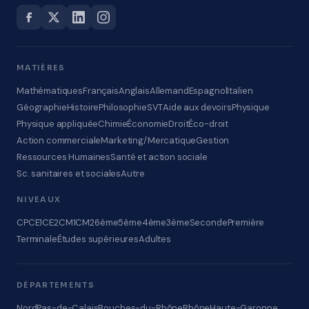
MATIÈRES
Mathématiques
Français
Anglais
Allemand
Espagnol
Italien
Géographie
Histoire
Philosophie
SVT
Aide aux devoirs
Physique
Physique appliquée
Chimie
Économie
Droit
Éco-droit
Action commerciale
Marketing/Mercatique
Gestion
Ressources Humaines
Santé et action sociale
Sc. sanitaires et sociales
Autre
NIVEAUX
CP
CE1
CE2
CM1
CM2
6ème
5ème
4ème
3ème
Seconde
Première
Terminale
Études supérieures
Adultes
DÉPARTEMENTS
Nord
Pas-de-Calais
Bouches-du-Rhône
Rhône
Haute-Garonne