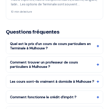
latin… Les options de Terminale sont souvent …
10 min de lecture
Questions fréquentes
Quel est le prix d'un cours de cours particuliers en
+
Terminale à Mulhouse ?
Les cours de cours particuliers niveau Terminale
reviennent à partir de 17,50€/h après réduction
Comment trouver un professeur de cours
+
particuliers à Mulhouse ?
d'impôts (soit 35€/h avant déduction). La mise en
relation via mon-prof.fr est gratuite.
Remplissez notre formulaire en 2 minutes. Notre équipe
vous met en relation avec notre organisme partenaire
+
Les cours sont-ils vraiment à domicile à Mulhouse ?
à Mulhouse et vous recevez des propositions en moins
Oui, tous les cours sont dispensés à votre domicile à
d'une heure. Service gratuit et sans engagement.
Mulhouse et dans le 68. Le professeur se déplace chez
+
Comment fonctionne le crédit d'impôt ?
vous aux horaires qui vous conviennent.
Les cours à domicile ouvrent droit à 50% de crédit