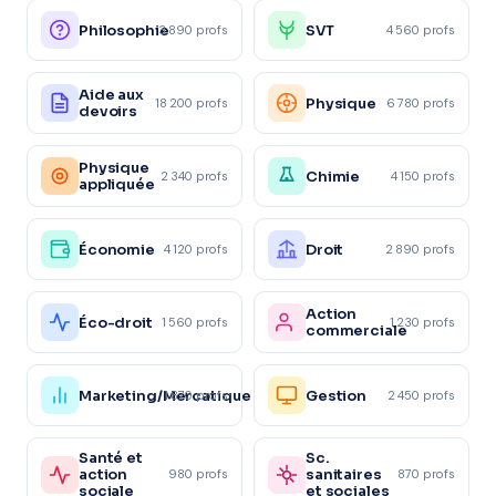
Philosophie
SVT
3 890 profs
4 560 profs
Aide aux
Physique
18 200 profs
6 780 profs
devoirs
Physique
Chimie
2 340 profs
4 150 profs
appliquée
Économie
Droit
4 120 profs
2 890 profs
Action
Éco-droit
1 560 profs
1 230 profs
commerciale
Marketing/Mercatique
Gestion
1 870 profs
2 450 profs
Santé et
Sc.
action
sanitaires
980 profs
870 profs
sociale
et sociales