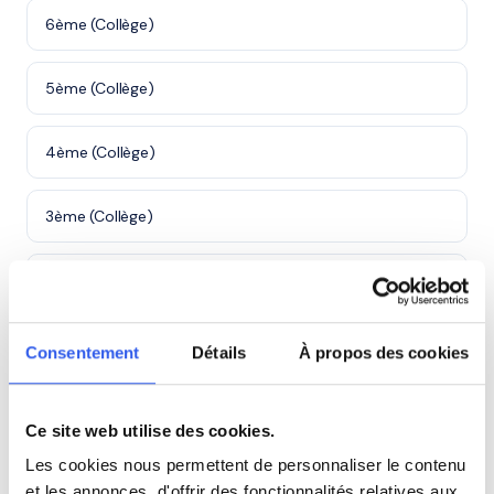
6ème (Collège)
5ème (Collège)
4ème (Collège)
3ème (Collège)
Seconde (Lycée)
Première (Lycée)
Consentement
Détails
À propos des cookies
Études supérieures (Supérieur & Adultes)
Ce site web utilise des cookies.
Les cookies nous permettent de personnaliser le contenu
Adultes (Supérieur & Adultes)
et les annonces, d'offrir des fonctionnalités relatives aux