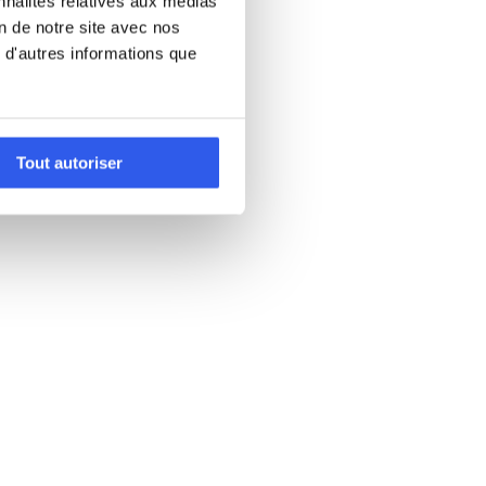
nnalités relatives aux médias
on de notre site avec nos
 d'autres informations que
Tout autoriser