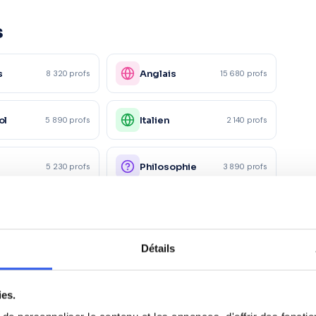
s
s
Anglais
8 320 profs
15 680 profs
ol
Italien
5 890 profs
2 140 profs
e
Philosophie
5 230 profs
3 890 profs
x devoirs
Physique
18 200 profs
6 780 profs
Détails
Économie
4 150 profs
4 120 profs
ies.
Action
it
1 560 profs
1 230 profs
commerciale