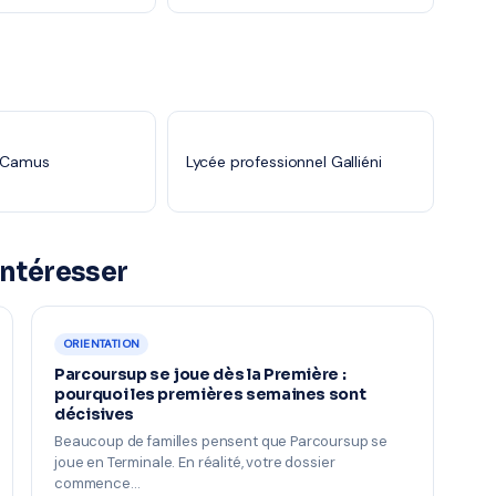
t Camus
Lycée professionnel Galliéni
intéresser
ORIENTATION
Parcoursup se joue dès la Première :
pourquoi les premières semaines sont
décisives
Beaucoup de familles pensent que Parcoursup se
joue en Terminale. En réalité, votre dossier
commence…