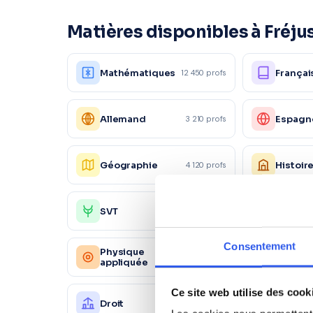
Matières disponibles à Fréju
Mathématiques
Françai
12 450 profs
Allemand
Espagn
3 210 profs
Géographie
Histoir
4 120 profs
SVT
Aide au
4 560 profs
Consentement
Physique
Chimie
2 340 profs
appliquée
Ce site web utilise des cook
Droit
Éco-dro
2 890 profs