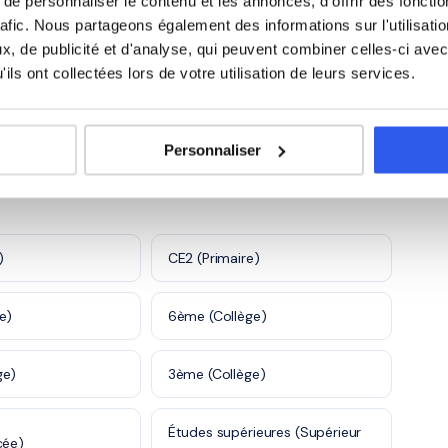
e personnaliser le contenu et les annonces, d'offrir des fonctio
rafic. Nous partageons également des informations sur l'utilisati
Santé et action
, de publicité et d'analyse, qui peuvent combiner celles-ci avec
n
2 450 profs
980 profs
sociale
ils ont collectées lors de votre utilisation de leurs services.
5 600 profs
Personnaliser
)
CE2 (Primaire)
e)
6ème (Collège)
ge)
3ème (Collège)
Études supérieures (Supérieur
cée)