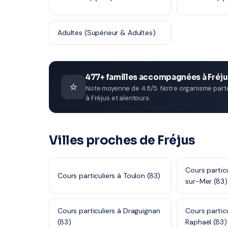
Adultes (Supérieur & Adultes)
477+ familles accompagnées à Fréj
⭐
Note moyenne de 4.8/5. Notre organisme parten
à Fréjus et alentours.
Villes proches de Fréjus
Cours partic
Cours particuliers à Toulon (83)
sur-Mer (83)
Cours particuliers à Draguignan
Cours particu
(83)
Raphaël (83)