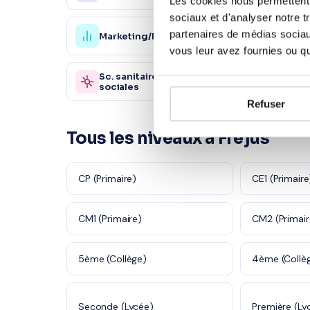
Les cookies nous permettent d
sociaux et d'analyser notre t
partenaires de médias sociaux
Marketing/Mercatique
Gestio
1 870 profs
vous leur avez fournies ou qu'
Sc. sanitaires et
Autre
870 profs
sociales
Refuser
Tous les niveaux à Fréjus
CP (Primaire)
CE1 (Primaire
CM1 (Primaire)
CM2 (Primair
5ème (Collège)
4ème (Collè
Seconde (Lycée)
Première (Ly