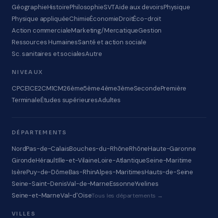
Géographie
Histoire
Philosophie
SVT
Aide aux devoirs
Physique
Physique appliquée
Chimie
Économie
Droit
Éco-droit
Action commerciale
Marketing/Mercatique
Gestion
Ressources Humaines
Santé et action sociale
Sc. sanitaires et sociales
Autre
NIVEAUX
CP
CE1
CE2
CM1
CM2
6ème
5ème
4ème
3ème
Seconde
Première
Terminale
Études supérieures
Adultes
DÉPARTEMENTS
Nord
Pas-de-Calais
Bouches-du-Rhône
Rhône
Haute-Garonne
Gironde
Hérault
Ille-et-Vilaine
Loire-Atlantique
Seine-Maritime
Isère
Puy-de-Dôme
Bas-Rhin
Alpes-Maritimes
Hauts-de-Seine
Seine-Saint-Denis
Val-de-Marne
Essonne
Yvelines
Seine-et-Marne
Val-d'Oise
Tous les départements →
VILLES