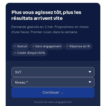
par jour sur 5 jours, avec un objectif de progression
ciblé. À Les Abymes et environs.
Plus vous agissez tôt, plus les
résultats arrivent vite
Demande gratuite en 2 min. Propositions en moins
d'une heure. Premier cours dans la semaine.
✓ Gratuit
✓ Sans engagement
✓ Réponse en 1h
✓ Crédit d'impôt 50%
Continuer →
Gratuit et sans engagement