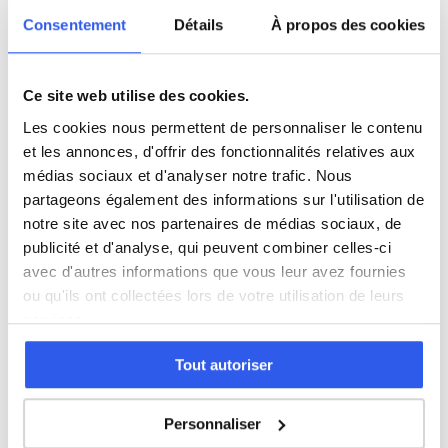
Consentement
Détails
À propos des cookies
Première (Lycée)
Terminale (Lycée)
Ce site web utilise des cookies.
Les cookies nous permettent de personnaliser le contenu
et les annonces, d'offrir des fonctionnalités relatives aux
médias sociaux et d'analyser notre trafic. Nous
⭐
partageons également des informations sur l'utilisation de
notre site avec nos partenaires de médias sociaux, de
387+ familles accompagnées à Les Abymes
publicité et d'analyse, qui peuvent combiner celles-ci
Note moyenne de 4.8/5. Notre organisme partenaire
intervient à domicile à Les Abymes et alentours.
avec d'autres informations que vous leur avez fournies
ou qu'ils ont collectées lors de votre utilisation de leurs
Rejoindre ces familles →
services.
Tout autoriser
Villes proches de Les Abymes
Personnaliser
SVT à Baie-Mahault (971)