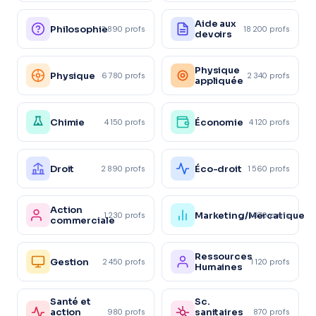
Aide aux
Philosophie
3 890 profs
18 200 profs
devoirs
Physique
Physique
6 780 profs
2 340 profs
appliquée
Chimie
Économie
4 150 profs
4 120 profs
Droit
Éco-droit
2 890 profs
1 560 profs
Action
Marketing/Mercatique
1 230 profs
1 870 profs
commerciale
Ressources
Gestion
2 450 profs
1 120 profs
Humaines
Santé et
Sc.
action
sanitaires
980 profs
870 profs