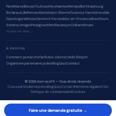
Paris
Marseille
Lyon
Toulouse
Nice
Nantes
Montpellier
Strasbourg
Bordeaux
Lille
Rennes
Reims
Saint-Étienne
Toulon
Le Havre
Grenoble
Dijon
Angers
Nîmes
Clermont-Ferrand
Aix-en-Provence
Brest
Tours
Amiens
Limoges
Perpignan
Metz
Besançon
Orléans
Rouen
Toutes les villes →
À PROPOS
Comment ça marche
Tarifs
Avis clients
Crédit d'impôt
Organisme partenaire
Lycées
Blog
Quiz
Contact
© 2026 mon-prof.fr — Tous droits réservés
Cours particuliers
Lycées
Blog
Quiz
Contact
Mentions légales
CGU
Politique de confidentialité
Cookies
Faire une demande gratuite →