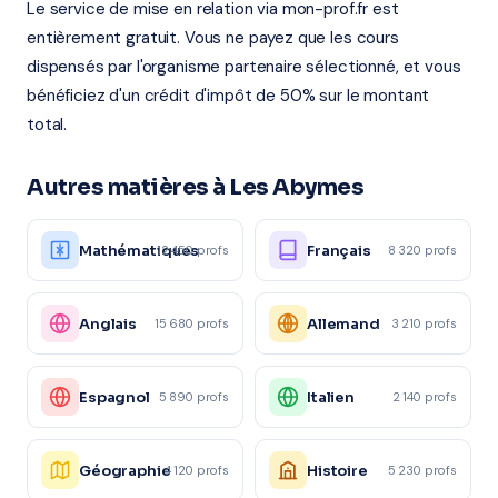
Le service de mise en relation via mon-prof.fr est
entièrement gratuit. Vous ne payez que les cours
dispensés par l'organisme partenaire sélectionné, et vous
bénéficiez d'un crédit d'impôt de 50% sur le montant
total.
Autres matières à Les Abymes
Mathématiques
Français
12 450 profs
8 320 profs
Anglais
Allemand
15 680 profs
3 210 profs
Espagnol
Italien
5 890 profs
2 140 profs
Géographie
Histoire
4 120 profs
5 230 profs