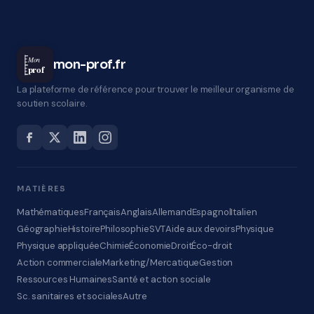
Mon
mon-prof.fr
prof
La plateforme de référence pour trouver le meilleur organisme de
soutien scolaire.
MATIÈRES
Mathématiques
Français
Anglais
Allemand
Espagnol
Italien
Géographie
Histoire
Philosophie
SVT
Aide aux devoirs
Physique
Physique appliquée
Chimie
Économie
Droit
Éco-droit
Action commerciale
Marketing/Mercatique
Gestion
Ressources Humaines
Santé et action sociale
Sc. sanitaires et sociales
Autre