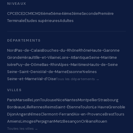
NIVEAUX
CP
CE1
CE2
CM1
CM2
6ème
5ème
4ème
3ème
Seconde
Première
Terminale
Études supérieures
Adultes
DÉPARTEMENTS
Nord
Pas-de-Calais
Bouches-du-Rhône
Rhône
Haute-Garonne
Gironde
Hérault
Ille-et-Vilaine
Loire-Atlantique
Seine-Maritime
Isère
Puy-de-Dôme
Bas-Rhin
Alpes-Maritimes
Hauts-de-Seine
Seine-Saint-Denis
Val-de-Marne
Essonne
Yvelines
Seine-et-Marne
Val-d'Oise
Tous les départements →
VILLES
Paris
Marseille
Lyon
Toulouse
Nice
Nantes
Montpellier
Strasbourg
Bordeaux
Lille
Rennes
Reims
Saint-Étienne
Toulon
Le Havre
Grenoble
Dijon
Angers
Nîmes
Clermont-Ferrand
Aix-en-Provence
Brest
Tours
Amiens
Limoges
Perpignan
Metz
Besançon
Orléans
Rouen
Toutes les villes →