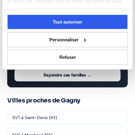
ou qu'ils ont collectées lors de votre utilisation de leurs
services.
Terminale (Lycée)
Tout autoriser
Personnaliser
⭐
118+ familles accompagnées à Gagny
Refuser
Note moyenne de 4.8/5. Notre organisme partenaire
intervient à domicile à Gagny et alentours.
Rejoindre ces familles →
Villes proches de Gagny
SVT à Saint-Denis (93)