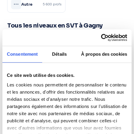
Autre
5 600 profs
Tous les niveaux en SVT à Gagny
6ème (Collège)
Consentement
Détails
À propos des cookies
5ème (Collège)
Ce site web utilise des cookies.
4ème (Collège)
Les cookies nous permettent de personnaliser le contenu
et les annonces, d'offrir des fonctionnalités relatives aux
3ème (Collège)
médias sociaux et d'analyser notre trafic. Nous
partageons également des informations sur l'utilisation de
Seconde (Lycée)
notre site avec nos partenaires de médias sociaux, de
publicité et d'analyse, qui peuvent combiner celles-ci
avec d'autres informations que vous leur avez fournies
Première (Lycée)