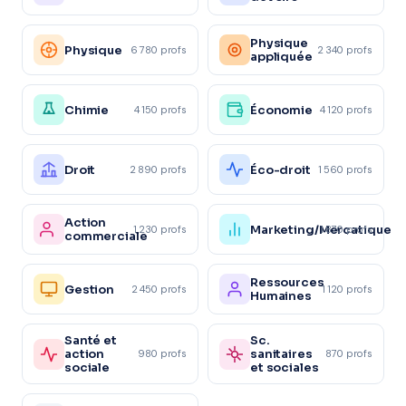
Physique
Physique
6 780 profs
2 340 profs
appliquée
Chimie
Économie
4 150 profs
4 120 profs
Droit
Éco-droit
2 890 profs
1 560 profs
Action
Marketing/Mercatique
1 230 profs
1 870 profs
commerciale
Ressources
Gestion
2 450 profs
1 120 profs
Humaines
Santé et
Sc.
action
sanitaires
980 profs
870 profs
sociale
et sociales