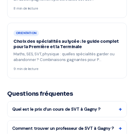
8 min de lecture
ORIENTATION
Choix des spécialités au lycée : le guide complet
pour la Première et la Terminale
Maths, SES, SVT, physique : quelles spécialités garder ou
abandonner ? Combinaisons gagnantes pour P…
9 min de lecture
Questions fréquentes
+
Quel est le prix d'un cours de SVT à Gagny ?
Les tarifs dépendent de la matière, du niveau et de la
formule choisie. Notre organisme partenaire est agréé
+
Comment trouver un professeur de SVT à Gagny ?