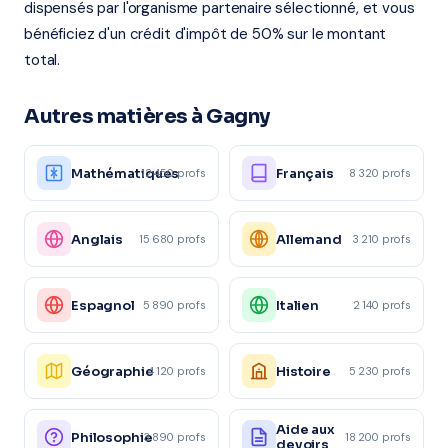
dispensés par l'organisme partenaire sélectionné, et vous
bénéficiez d'un crédit d'impôt de 50% sur le montant
total.
Autres matières à Gagny
Mathématiques
Français
12 450 profs
8 320 profs
Anglais
Allemand
15 680 profs
3 210 profs
Espagnol
Italien
5 890 profs
2 140 profs
Géographie
Histoire
4 120 profs
5 230 profs
Aide aux
Philosophie
3 890 profs
18 200 profs
devoirs