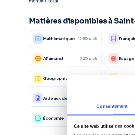
montant total.
Matières disponibles à Saint
Mathématiques
Françai
12 450 profs
Allemand
Espagn
3 210 profs
Géographie
Histoir
4 120 profs
Aide aux devoirs
Physiq
18 200 profs
Consentement
Économie
Autre
4 120 profs
Ce site web utilise des cook