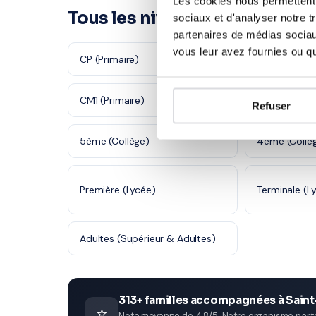
Les cookies nous permettent d
Tous les niveaux à Saint-Herb
sociaux et d'analyser notre t
partenaires de médias sociaux
vous leur avez fournies ou qu'
CP (Primaire)
CE1 (Primaire
CM1 (Primaire)
CM2 (Primair
Refuser
5ème (Collège)
4ème (Collè
Première (Lycée)
Terminale (L
Adultes (Supérieur & Adultes)
313+ familles accompagnées à Saint
⭐
Note moyenne de 4.8/5. Notre organisme parten