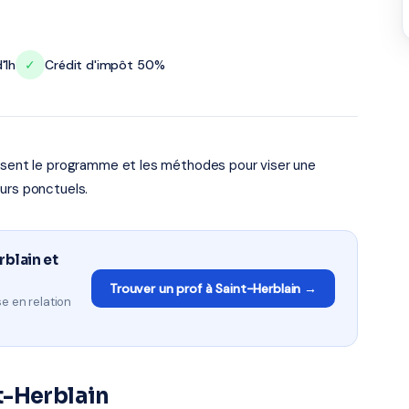
'1h
✓
Crédit d'impôt 50%
risent le programme et les méthodes pour viser une
urs ponctuels.
rblain et
Trouver un prof à Saint-Herblain →
e en relation
t-Herblain