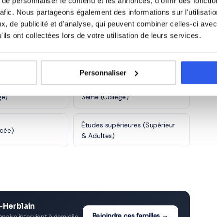
e personnaliser le contenu et les annonces, d'offrir des fonctio
lain
rafic. Nous partageons également des informations sur l'utilisati
, de publicité et d'analyse, qui peuvent combiner celles-ci avec
ils ont collectées lors de votre utilisation de leurs services.
)
CE2 (Primaire)
e)
6ème (Collège)
Personnaliser
ge)
3ème (Collège)
Études supérieures (Supérieur
ycée)
& Adultes)
-Herblain
Rejoindre ces familles →
aire intervient à domicile