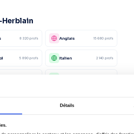
-Herblain
s
Anglais
8 320 profs
15 680 profs
ol
Italien
5 890 profs
2 140 profs
e
SVT
5 230 profs
4 560 profs
ue
Chimie
6 780 profs
4 150 profs
Détails
5 600 profs
ies.