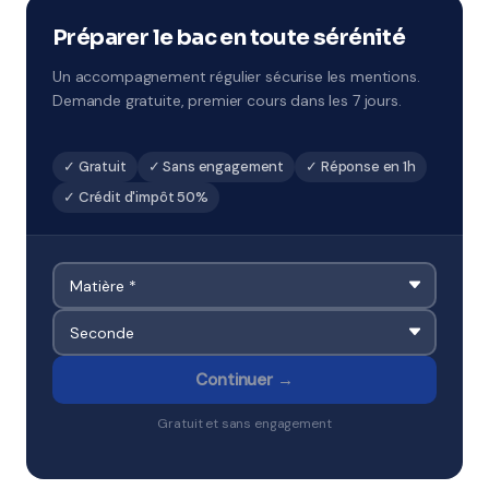
par jour sur 5 jours, avec un objectif de progression
ciblé. À Saint-Germain-en-Laye et environs.
Préparer le bac en toute sérénité
Un accompagnement régulier sécurise les mentions.
Demande gratuite, premier cours dans les 7 jours.
✓ Gratuit
✓ Sans engagement
✓ Réponse en 1h
✓ Crédit d'impôt 50%
Continuer →
Gratuit et sans engagement