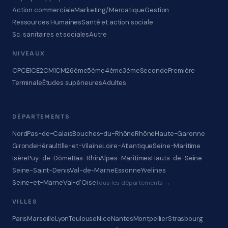
Action commerciale
Marketing/Mercatique
Gestion
Ressources Humaines
Santé et action sociale
Sc. sanitaires et sociales
Autre
NIVEAUX
CP
CE1
CE2
CM1
CM2
6ème
5ème
4ème
3ème
Seconde
Première
Terminale
Études supérieures
Adultes
DÉPARTEMENTS
Nord
Pas-de-Calais
Bouches-du-Rhône
Rhône
Haute-Garonne
Gironde
Hérault
Ille-et-Vilaine
Loire-Atlantique
Seine-Maritime
Isère
Puy-de-Dôme
Bas-Rhin
Alpes-Maritimes
Hauts-de-Seine
Seine-Saint-Denis
Val-de-Marne
Essonne
Yvelines
Seine-et-Marne
Val-d'Oise
Tous les départements →
VILLES
Paris
Marseille
Lyon
Toulouse
Nice
Nantes
Montpellier
Strasbourg