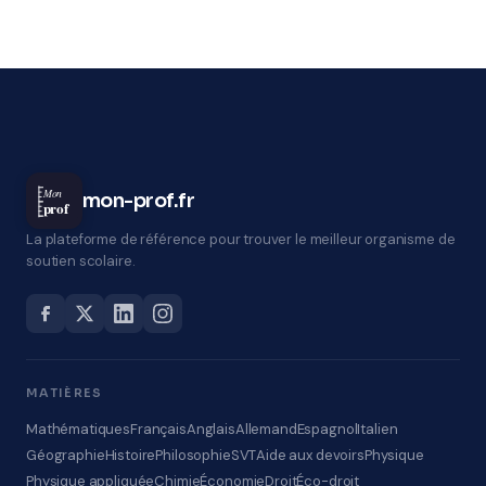
Mon
mon-prof.fr
prof
La plateforme de référence pour trouver le meilleur organisme de
soutien scolaire.
MATIÈRES
Mathématiques
Français
Anglais
Allemand
Espagnol
Italien
Géographie
Histoire
Philosophie
SVT
Aide aux devoirs
Physique
Physique appliquée
Chimie
Économie
Droit
Éco-droit