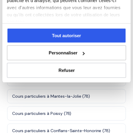
publicité et d'analyse, qui peuvent combiner celles-ci
alentours.
avec d'autres informations que vous leur avez fournies
Rejoindre ces familles →
ou qu'ils ont collectées lors de votre utilisation de leurs
services.
Tout autoriser
Villes proches de Saint-Germain-en-
Laye
Personnaliser
Cours particuliers à Versailles (78)
Refuser
Cours particuliers à Sartrouville (78)
Cours particuliers à Mantes-la-Jolie (78)
Cours particuliers à Poissy (78)
Cours particuliers à Conflans-Sainte-Honorine (78)