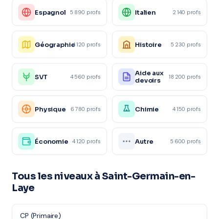
Espagnol
Italien
5 890 profs
2 140 profs
Géographie
Histoire
4 120 profs
5 230 profs
Aide aux
SVT
4 560 profs
18 200 profs
devoirs
Physique
Chimie
6 780 profs
4 150 profs
Économie
Autre
4 120 profs
5 600 profs
Tous les niveaux à Saint-Germain-en-
Laye
CP (Primaire)