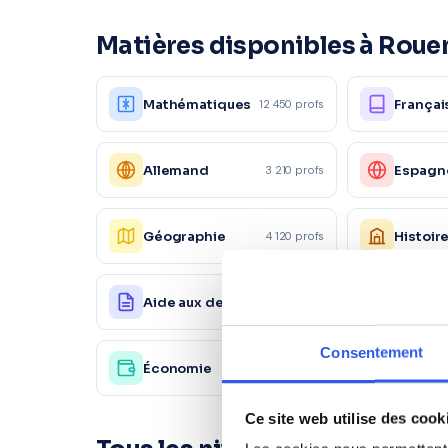
Matières disponibles à Roue
Mathématiques
Françai
12 450 profs
Allemand
Espagn
3 210 profs
Géographie
Histoir
4 120 profs
Aide aux devoirs
Physiq
18 200 profs
Consentement
Économie
Autre
4 120 profs
Ce site web utilise des cook