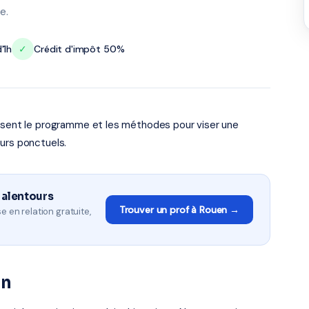
e.
'1h
✓
Crédit d'impôt 50%
risent le programme et les méthodes pour viser une
urs ponctuels.
 alentours
Trouver un prof à Rouen →
e en relation gratuite,
en