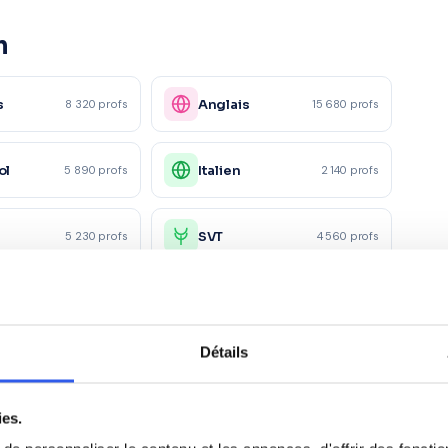
n
s
Anglais
8 320 profs
15 680 profs
ol
Italien
5 890 profs
2 140 profs
e
SVT
5 230 profs
4 560 profs
ue
Chimie
6 780 profs
4 150 profs
Détails
5 600 profs
ies.