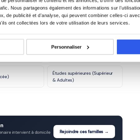
e personnaliser le contenu et les annonces, d'offrir des fonctio
rafic. Nous partageons également des informations sur l'utilisati
, de publicité et d'analyse, qui peuvent combiner celles-ci avec
)
CE2 (Primaire)
ils ont collectées lors de votre utilisation de leurs services.
e)
6ème (Collège)
Personnaliser
ge)
3ème (Collège)
Études supérieures (Supérieur
ycée)
& Adultes)
en
Rejoindre ces familles →
aire intervient à domicile