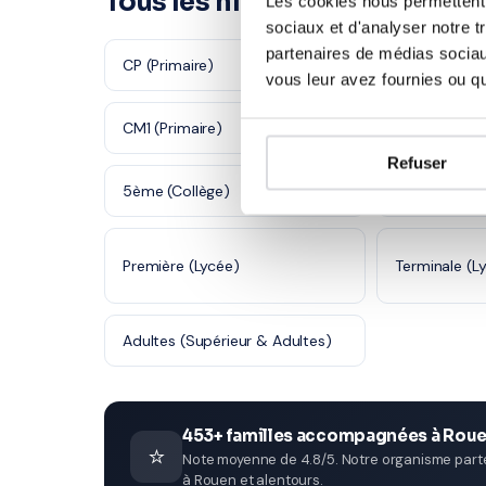
Tous les niveaux à Rouen
Les cookies nous permettent d
sociaux et d'analyser notre t
partenaires de médias sociaux
CP (Primaire)
CE1 (Primaire
vous leur avez fournies ou qu'
CM1 (Primaire)
CM2 (Primair
Refuser
5ème (Collège)
4ème (Collè
Première (Lycée)
Terminale (L
Adultes (Supérieur & Adultes)
453+ familles accompagnées à Rou
⭐
Note moyenne de 4.8/5. Notre organisme parten
à Rouen et alentours.