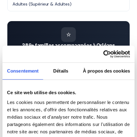
Adultes (Supérieur & Adultes)
⭐
289+ familles accompagnées à Orléans
Note moyenne de 4.8/5. Notre organisme partenaire
intervient à domicile à Orléans et alentours.
Rejoindre ces familles →
Consentement
Détails
À propos des cookies
Villes proches de Orléans
Ce site web utilise des cookies.
Les cookies nous permettent de personnaliser le contenu
et les annonces, d'offrir des fonctionnalités relatives aux
Cours particuliers à Olivet (45)
médias sociaux et d'analyser notre trafic. Nous
partageons également des informations sur l'utilisation de
Cours particuliers à Saint-Jean-de-Braye (45)
notre site avec nos partenaires de médias sociaux, de