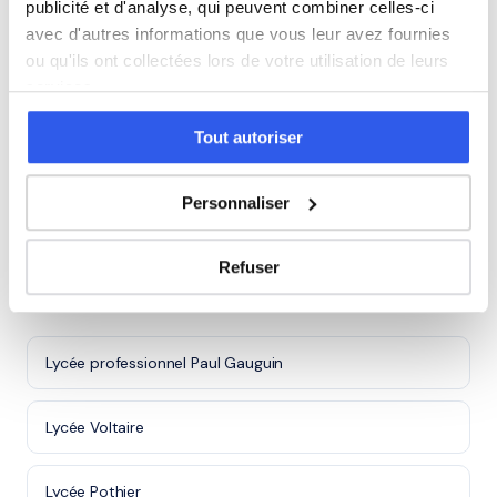
publicité et d'analyse, qui peuvent combiner celles-ci
Cours particuliers à Fleury-les-Aubrais (45)
avec d'autres informations que vous leur avez fournies
ou qu'ils ont collectées lors de votre utilisation de leurs
services.
Cours particuliers à Saran (45)
Tout autoriser
Cours particuliers à Saint-Jean-de-la-Ruelle (45)
Personnaliser
Cours particuliers à Montargis (45)
Refuser
Lycées à Orléans
Lycée professionnel Paul Gauguin
Lycée Voltaire
Lycée Pothier