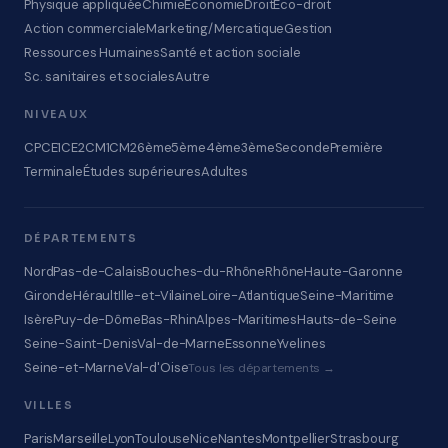
Physique appliquée
Chimie
Économie
Droit
Éco-droit
Action commerciale
Marketing/Mercatique
Gestion
Ressources Humaines
Santé et action sociale
Sc. sanitaires et sociales
Autre
NIVEAUX
CP
CE1
CE2
CM1
CM2
6ème
5ème
4ème
3ème
Seconde
Première
Terminale
Études supérieures
Adultes
DÉPARTEMENTS
Nord
Pas-de-Calais
Bouches-du-Rhône
Rhône
Haute-Garonne
Gironde
Hérault
Ille-et-Vilaine
Loire-Atlantique
Seine-Maritime
Isère
Puy-de-Dôme
Bas-Rhin
Alpes-Maritimes
Hauts-de-Seine
Seine-Saint-Denis
Val-de-Marne
Essonne
Yvelines
Seine-et-Marne
Val-d'Oise
Tous les départements →
VILLES
Paris
Marseille
Lyon
Toulouse
Nice
Nantes
Montpellier
Strasbourg