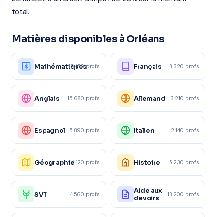
total.
Matières disponibles à Orléans
Mathématiques
Français
12 450 profs
8 320 profs
Anglais
Allemand
15 680 profs
3 210 profs
Espagnol
Italien
5 890 profs
2 140 profs
Géographie
Histoire
4 120 profs
5 230 profs
Aide aux
SVT
4 560 profs
18 200 profs
devoirs