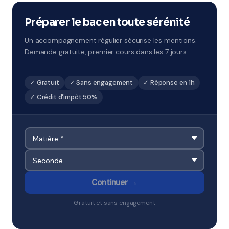
dépend de l'académie de Orléans-Tours. Le professeur
se déplace directement dans votre quartier.
Préparer le bac en toute sérénité
Un accompagnement régulier sécurise les mentions.
Demande gratuite, premier cours dans les 7 jours.
✓ Gratuit
✓ Sans engagement
✓ Réponse en 1h
✓ Crédit d'impôt 50%
Continuer →
Gratuit et sans engagement