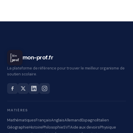
Mon
mon-prof.fr
prof
La plateforme de référence pour trouver le meilleur organisme de
soutien scolaire.
MATIÈRES
Mathématiques
Français
Anglais
Allemand
Espagnol
Italien
Géographie
Histoire
Philosophie
SVT
Aide aux devoirs
Physique