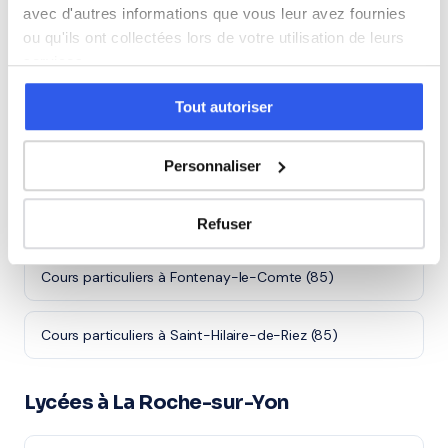
avec d'autres informations que vous leur avez fournies
ou qu'ils ont collectées lors de votre utilisation de leurs
Cours particuliers à Les Sables-d'Olonne (85)
services.
Cours particuliers à Challans (85)
Tout autoriser
Cours particuliers à Montaigu-Vendée (85)
Personnaliser
Cours particuliers à Les Herbiers (85)
Refuser
Cours particuliers à Fontenay-le-Comte (85)
Cours particuliers à Saint-Hilaire-de-Riez (85)
Lycées à La Roche-sur-Yon