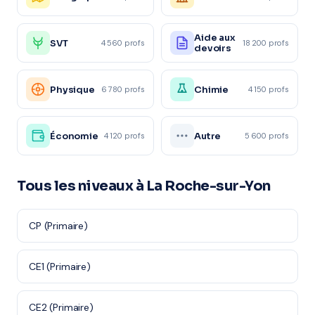
Aide aux
SVT
4 560 profs
18 200 profs
devoirs
Physique
Chimie
6 780 profs
4 150 profs
Économie
Autre
4 120 profs
5 600 profs
Tous les niveaux à La Roche-sur-Yon
CP (Primaire)
CE1 (Primaire)
CE2 (Primaire)