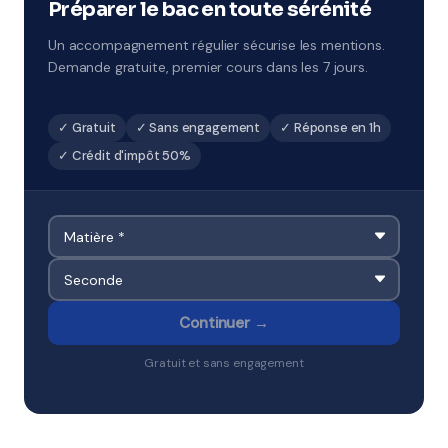
ciblé. À La Roche-sur-Yon et environs.
Préparer le bac en toute sérénité
Un accompagnement régulier sécurise les mentions.
Demande gratuite, premier cours dans les 7 jours.
✓ Gratuit
✓ Sans engagement
✓ Réponse en 1h
✓ Crédit d'impôt 50%
Continuer →
Gratuit et sans engagement