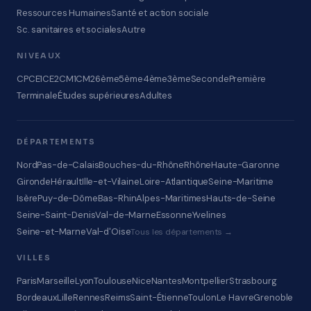
Ressources Humaines
Santé et action sociale
Sc. sanitaires et sociales
Autre
NIVEAUX
CP
CE1
CE2
CM1
CM2
6ème
5ème
4ème
3ème
Seconde
Première
Terminale
Études supérieures
Adultes
DÉPARTEMENTS
Nord
Pas-de-Calais
Bouches-du-Rhône
Rhône
Haute-Garonne
Gironde
Hérault
Ille-et-Vilaine
Loire-Atlantique
Seine-Maritime
Isère
Puy-de-Dôme
Bas-Rhin
Alpes-Maritimes
Hauts-de-Seine
Seine-Saint-Denis
Val-de-Marne
Essonne
Yvelines
Seine-et-Marne
Val-d'Oise
Tous les départements →
VILLES
Paris
Marseille
Lyon
Toulouse
Nice
Nantes
Montpellier
Strasbourg
Bordeaux
Lille
Rennes
Reims
Saint-Étienne
Toulon
Le Havre
Grenoble