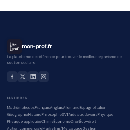
Mon
mon-prof.fr
prof
La plateforme de référence pour trouver le meilleur organisme de
soutien scolaire.
MATIÈRES
Mathématiques
Français
Anglais
Allemand
Espagnol
Italien
Géographie
Histoire
Philosophie
SVT
Aide aux devoirs
Physique
Physique appliquée
Chimie
Économie
Droit
Éco-droit
Action commerciale
Marketing/Mercatique
Gestion