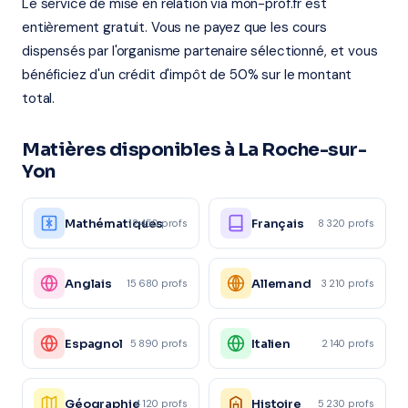
Le service de mise en relation via mon-prof.fr est
entièrement gratuit. Vous ne payez que les cours
dispensés par l'organisme partenaire sélectionné, et vous
bénéficiez d'un crédit d'impôt de 50% sur le montant
total.
Matières disponibles à La Roche-sur-
Yon
Mathématiques
Français
12 450 profs
8 320 profs
Anglais
Allemand
15 680 profs
3 210 profs
Espagnol
Italien
5 890 profs
2 140 profs
Géographie
Histoire
4 120 profs
5 230 profs