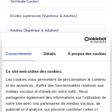
Terminale (Lycée)
Études supérieures (Supérieur & Adultes)
Adultes (Supérieur & Adultes)
⭐
Consentement
Détails
À propos des cookies
425+ familles accompagnées à La Roche-sur-
Yon
Ce site web utilise des cookies.
Note moyenne de 4.8/5. Notre organisme partenaire
Les cookies nous permettent de personnaliser le contenu
intervient à domicile à La Roche-sur-Yon et alentours.
et les annonces, d'offrir des fonctionnalités relatives aux
Rejoindre ces familles →
médias sociaux et d'analyser notre trafic. Nous
partageons également des informations sur l'utilisation de
notre site avec nos partenaires de médias sociaux, de
Villes proches de La Roche-sur-Yon
publicité et d'analyse, qui peuvent combiner celles-ci