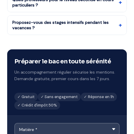
+
particuliers ?
l'État vous rembourse la moitié du coût de vos cours.
Notre organisme partenaire est agréé services à la
Notre organisme partenaire dispose de professeurs
personne.
diplômés et expérimentés pour le programme de
Proposez-vous des stages intensifs pendant les
+
vacances ?
Seconde, sélectionnés pour leur pédagogie et leur
maîtrise du programme de Lycée.
Oui, notre organisme partenaire propose des stages
pendant chaque période de vacances scolaires.
Remise à niveau rapide ou préparation ciblée aux
examens à Hyères.
Préparer le bac en toute sérénité
Un accompagnement régulier sécurise les mentions.
Demande gratuite, premier cours dans les 7 jours.
✓ Gratuit
✓ Sans engagement
✓ Réponse en 1h
✓ Crédit d'impôt 50%