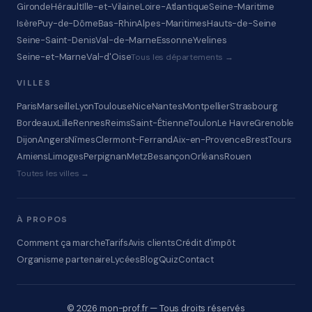
Gironde
Hérault
Ille-et-Vilaine
Loire-Atlantique
Seine-Maritime
Isère
Puy-de-Dôme
Bas-Rhin
Alpes-Maritimes
Hauts-de-Seine
Seine-Saint-Denis
Val-de-Marne
Essonne
Yvelines
Seine-et-Marne
Val-d'Oise
Tous les départements →
VILLES
Paris
Marseille
Lyon
Toulouse
Nice
Nantes
Montpellier
Strasbourg
Bordeaux
Lille
Rennes
Reims
Saint-Étienne
Toulon
Le Havre
Grenoble
Dijon
Angers
Nîmes
Clermont-Ferrand
Aix-en-Provence
Brest
Tours
Amiens
Limoges
Perpignan
Metz
Besançon
Orléans
Rouen
Toutes les villes →
À PROPOS
Comment ça marche
Tarifs
Avis clients
Crédit d'impôt
Organisme partenaire
Lycées
Blog
Quiz
Contact
© 2026 mon-prof.fr — Tous droits réservés