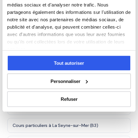
Adultes (Supérieur & Adultes)
médias sociaux et d'analyser notre trafic. Nous
partageons également des informations sur l'utilisation de
notre site avec nos partenaires de médias sociaux, de
publicité et d'analyse, qui peuvent combiner celles-ci
⭐
avec d'autres informations que vous leur avez fournies
ou qu'ils ont collectées lors de votre utilisation de leurs
165+ familles accompagnées à Hyères
Note moyenne de 4.8/5. Notre organisme partenaire
services.
intervient à domicile à Hyères et alentours.
Tout autoriser
Rejoindre ces familles →
Personnaliser
Villes proches de Hyères
Refuser
Cours particuliers à Toulon (83)
Cours particuliers à La Seyne-sur-Mer (83)