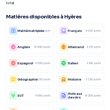
total.
Matières disponibles à Hyères
Mathématiques
Français
12 450 profs
8 320 profs
Anglais
Allemand
15 680 profs
3 210 profs
Espagnol
Italien
5 890 profs
2 140 profs
Géographie
Histoire
4 120 profs
5 230 profs
Aide aux
SVT
4 560 profs
18 200 profs
devoirs