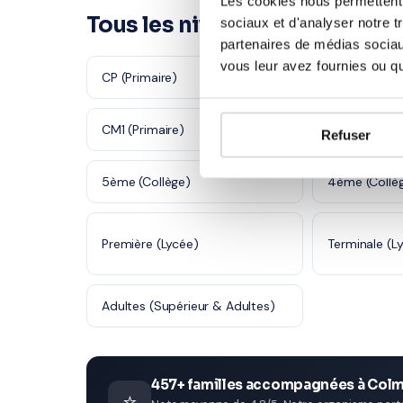
Les cookies nous permettent d
Tous les niveaux à Colmar
sociaux et d'analyser notre t
partenaires de médias sociaux
vous leur avez fournies ou qu'
CP (Primaire)
CE1 (Primaire
CM1 (Primaire)
CM2 (Primair
Refuser
5ème (Collège)
4ème (Collè
Première (Lycée)
Terminale (L
Adultes (Supérieur & Adultes)
457+ familles accompagnées à Col
⭐