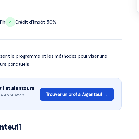
'1h
✓
Crédit d'impôt 50%
risent le programme et les méthodes pour viser une
urs ponctuels.
il et alentours
Trouver un prof à Argenteuil →
e en relation
nteuil