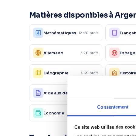
Matières disponibles à Argen
Mathématiques
Françai
12 450 profs
Allemand
Espagn
3 210 profs
Géographie
Histoir
4 120 profs
Aide aux devoirs
Physiq
18 200 profs
Consentement
Économie
Autre
4 120 profs
Ce site web utilise des cook