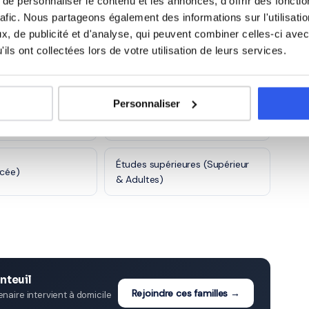
e personnaliser le contenu et les annonces, d'offrir des fonctio
rafic. Nous partageons également des informations sur l'utilisati
, de publicité et d'analyse, qui peuvent combiner celles-ci avec
)
CE2 (Primaire)
ils ont collectées lors de votre utilisation de leurs services.
e)
6ème (Collège)
Personnaliser
ge)
3ème (Collège)
Études supérieures (Supérieur
ycée)
& Adultes)
nteuil
Rejoindre ces familles →
aire intervient à domicile