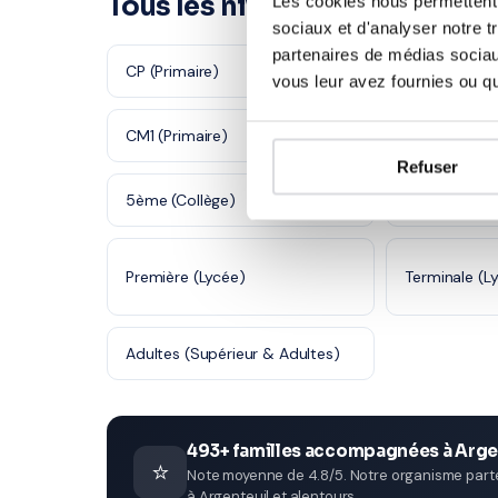
Tous les niveaux à Argenteuil
Les cookies nous permettent d
sociaux et d'analyser notre t
partenaires de médias sociaux
CP (Primaire)
CE1 (Primaire
vous leur avez fournies ou qu'
CM1 (Primaire)
CM2 (Primair
Refuser
5ème (Collège)
4ème (Collè
Première (Lycée)
Terminale (L
Adultes (Supérieur & Adultes)
493+ familles accompagnées à Arge
⭐
Note moyenne de 4.8/5. Notre organisme parten
à Argenteuil et alentours.