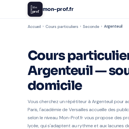
Mon
mon-prof.fr
prof
Accueil
›
Cours particuliers
›
Seconde
›
Argenteuil
Cours particulie
Argenteuil — sou
domicile
Vous cherchez un répétiteur à Argenteuil pour 
Paris, l'académie de Versailles accueille des publi
selon le niveau. Mon-Prof.fr vous propose des pro
lycée, qui s'adaptent au rythme et aux lacunes de