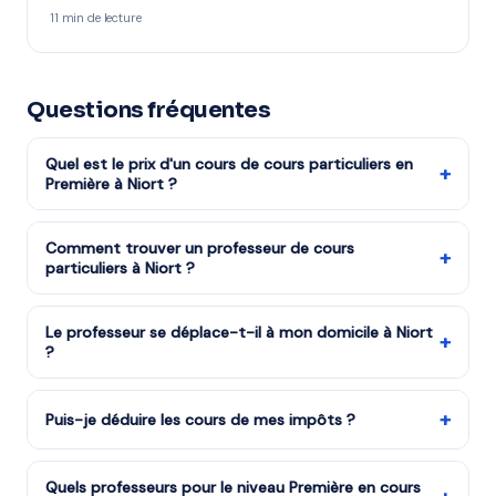
11 min de lecture
Questions fréquentes
Quel est le prix d'un cours de cours particuliers en
+
Première à Niort ?
Les cours de cours particuliers niveau Première
reviennent à partir de 17,50€/h après réduction
Comment trouver un professeur de cours
+
particuliers à Niort ?
d'impôts (soit 35€/h avant déduction). La mise en
relation via mon-prof.fr est gratuite.
Remplissez notre formulaire en 2 minutes. Notre équipe
vous met en relation avec notre organisme partenaire
Le professeur se déplace-t-il à mon domicile à Niort
+
?
à Niort et vous recevez des propositions en moins
d'une heure. Service gratuit et sans engagement.
Absolument. Le professeur vient directement chez
vous à Niort. Vous choisissez les créneaux — après
+
Puis-je déduire les cours de mes impôts ?
l'école, le mercredi, le week-end ou pendant les
Oui : 50% du montant est remboursé sous forme de
vacances.
crédit d'impôt. Ce dispositif s'applique à tous les
Quels professeurs pour le niveau Première en cours