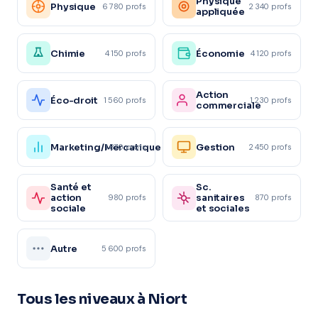
Physique
Physique
6 780 profs
2 340 profs
appliquée
Chimie
Économie
4 150 profs
4 120 profs
Action
Éco-droit
1 560 profs
1 230 profs
commerciale
Marketing/Mercatique
Gestion
1 870 profs
2 450 profs
Santé et
Sc.
action
sanitaires
980 profs
870 profs
sociale
et sociales
Autre
5 600 profs
Tous les niveaux à Niort