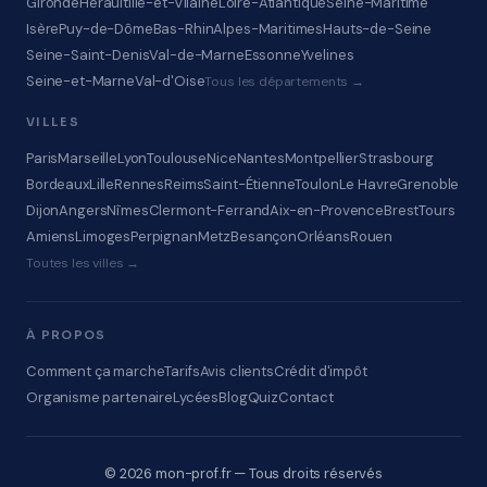
Gironde
Hérault
Ille-et-Vilaine
Loire-Atlantique
Seine-Maritime
Isère
Puy-de-Dôme
Bas-Rhin
Alpes-Maritimes
Hauts-de-Seine
Seine-Saint-Denis
Val-de-Marne
Essonne
Yvelines
Seine-et-Marne
Val-d'Oise
Tous les départements →
VILLES
Paris
Marseille
Lyon
Toulouse
Nice
Nantes
Montpellier
Strasbourg
Bordeaux
Lille
Rennes
Reims
Saint-Étienne
Toulon
Le Havre
Grenoble
Dijon
Angers
Nîmes
Clermont-Ferrand
Aix-en-Provence
Brest
Tours
Amiens
Limoges
Perpignan
Metz
Besançon
Orléans
Rouen
Toutes les villes →
À PROPOS
Comment ça marche
Tarifs
Avis clients
Crédit d'impôt
Organisme partenaire
Lycées
Blog
Quiz
Contact
© 2026 mon-prof.fr — Tous droits réservés