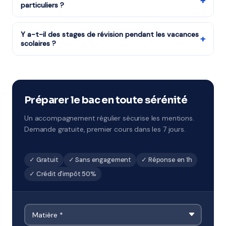
+
particuliers ?
foyers, imposables ou non. Le remboursement par
crédit d'impôt intervient chaque année après votre
Notre organisme partenaire dispose de professeurs
déclaration de revenus.
diplômés et expérimentés pour le programme de
Y a-t-il des stages de révision pendant les vacances
+
scolaires ?
Première, sélectionnés pour leur pédagogie et leur
maîtrise du programme de Lycée.
Tout à fait : stages de Toussaint, Noël, février, Pâques
et été. Ces sessions concentrées sont idéales pour
combler des lacunes ou préparer un examen.
Disponibles à Niort.
Préparer le bac en toute sérénité
Un accompagnement régulier sécurise les mentions.
Demande gratuite, premier cours dans les 7 jours.
✓ Gratuit
✓ Sans engagement
✓ Réponse en 1h
✓ Crédit d'impôt 50%