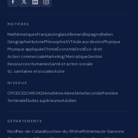
MATIÈRES
Mathématiques
Français
Anglais
Allemand
Espagnol
Italien
Géographie
Histoire
Philosophie
SVT
Aide aux devoirs
Physique
Physique appliquée
Chimie
Économie
Droit
Éco-droit
Action commerciale
Marketing/Mercatique
Gestion
Ressources Humaines
Santé et action sociale
Sc. sanitaires et sociales
Autre
NIVEAUX
CP
CE1
CE2
CM1
CM2
6ème
5ème
4ème
3ème
Seconde
Première
Terminale
Études supérieures
Adultes
DÉPARTEMENTS
Nord
Pas-de-Calais
Bouches-du-Rhône
Rhône
Haute-Garonne