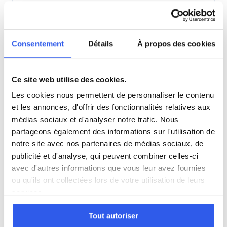
3ème (Collège)
Consentement
Détails
À propos des cookies
Seconde (Lycée)
Ce site web utilise des cookies.
Terminale (Lycée)
Les cookies nous permettent de personnaliser le contenu
et les annonces, d'offrir des fonctionnalités relatives aux
Études supérieures (Supérieur & Adultes)
médias sociaux et d'analyser notre trafic. Nous
partageons également des informations sur l'utilisation de
Adultes (Supérieur & Adultes)
notre site avec nos partenaires de médias sociaux, de
publicité et d'analyse, qui peuvent combiner celles-ci
avec d'autres informations que vous leur avez fournies
ou qu'ils ont collectées lors de votre utilisation de leurs
⭐
services.
136+ familles accompagnées à Niort
Tout autoriser
Note moyenne de 4.8/5. Notre organisme partenaire