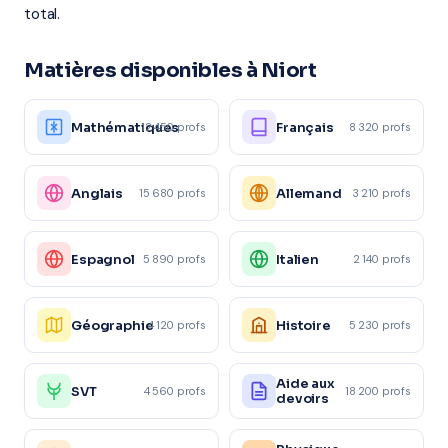
total.
Matières disponibles à Niort
Mathématiques
Français
12 450 profs
8 320 profs
Anglais
Allemand
15 680 profs
3 210 profs
Espagnol
Italien
5 890 profs
2 140 profs
Géographie
Histoire
4 120 profs
5 230 profs
Aide aux
SVT
4 560 profs
18 200 profs
devoirs