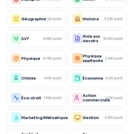
Géographie
Histoire
4 120 profs
5 230 profs
Aide aux
SVT
4 560 profs
18 200 profs
devoirs
Physique
Physique
6 780 profs
2 340 profs
appliquée
Chimie
Économie
4 150 profs
4 120 profs
Action
Éco-droit
1 560 profs
1 230 profs
commerciale
Marketing/Mercatique
Gestion
1 870 profs
2 450 profs