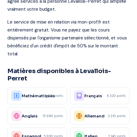
agréé services à la personne Levallois-Perret qui simplifie
vraiment votre budget.
Le service de mise en relation via mon-prof.fr est
entièrement gratuit. Vous ne payez que les cours
dispensés par l'organisme partenaire sélectionné, et vous
bénéficiez d'un crédit d'impôt de 50% sur le montant
total.
Matières disponibles à Levallois-
Perret
Mathématiques
Français
12 450 profs
8 320 profs
Anglais
Allemand
15 680 profs
3 210 profs
Espagnol
Italien
5 890 profs
2 140 profs