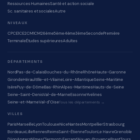
Ressources Humaines
Santé et action sociale
Sc. sanitaires et sociales
Autre
NIVEAUX
CP
CE1
CE2
CM1
CM2
6ème
5ème
4ème
3ème
Seconde
Première
Terminale
Études supérieures
Adultes
DÉPARTEMENTS
Nord
Pas-de-Calais
Bouches-du-Rhône
Rhône
Haute-Garonne
Gironde
Hérault
Ille-et-Vilaine
Loire-Atlantique
Seine-Maritime
Isère
Puy-de-Dôme
Bas-Rhin
Alpes-Maritimes
Hauts-de-Seine
Seine-Saint-Denis
Val-de-Marne
Essonne
Yvelines
Seine-et-Marne
Val-d'Oise
Tous les départements →
VILLES
Paris
Marseille
Lyon
Toulouse
Nice
Nantes
Montpellier
Strasbourg
Bordeaux
Lille
Rennes
Reims
Saint-Étienne
Toulon
Le Havre
Grenoble
Dijon
Angers
Nîmes
Clermont-Ferrand
Aix-en-Provence
Brest
Tours