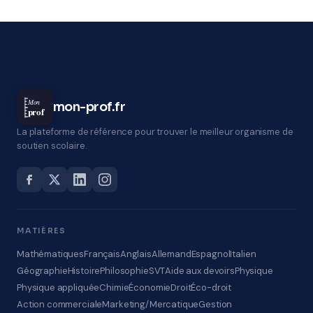
Mon
mon-prof.fr
prof
La plateforme de référence pour trouver le meilleur organisme de
soutien scolaire.
MATIÈRES
Mathématiques
Français
Anglais
Allemand
Espagnol
Italien
Géographie
Histoire
Philosophie
SVT
Aide aux devoirs
Physique
Physique appliquée
Chimie
Économie
Droit
Éco-droit
Action commerciale
Marketing/Mercatique
Gestion