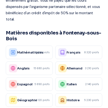
entièrement gratuit. Vous ne payez que les cours
dispensés par l'organisme partenaire sélectionné, et vous
bénéficiez d'un crédit d'impôt de 50% sur le montant
total.
Matières disponibles à Fontenay-sous-
Bois
Mathématiques
Français
12 450 profs
8 320 profs
Anglais
Allemand
15 680 profs
3 210 profs
Espagnol
Italien
5 890 profs
2 140 profs
Géographie
Histoire
4 120 profs
5 230 profs