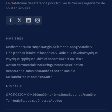
La plateforme de référence pour trouver le meilleur organisme de
soutien scolaire.
MATIÈRES
Mathématiques
Français
Anglais
Allemand
Espagnol
Italien
Géographie
Histoire
Philosophie
SVT
Aide aux devoirs
Physique
Physique appliquée
Chimie
Économie
Droit
Éco-droit
Action commerciale
Marketing/Mercatique
Gestion
Ressources Humaines
Santé et action sociale
Sc. sanitaires et sociales
Autre
NIVEAUX
CP
CE1
CE2
CM1
CM2
6ème
5ème
4ème
3ème
Seconde
Première
Terminale
Études supérieures
Adultes