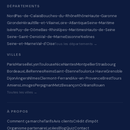
DÉPARTEMENTS
Nord
Pas-de-Calais
Bouches-du-Rhône
Rhône
Haute-Garonne
Gironde
Hérault
Ille-et-Vilaine
Loire-Atlantique
Seine-Maritime
Isère
Puy-de-Dôme
Bas-Rhin
Alpes-Maritimes
Hauts-de-Seine
Seine-Saint-Denis
Val-de-Marne
Essonne
Yvelines
Seine-et-Marne
Val-d'Oise
Tous les départements →
VILLES
Paris
Marseille
Lyon
Toulouse
Nice
Nantes
Montpellier
Strasbourg
Bordeaux
Lille
Rennes
Reims
Saint-Étienne
Toulon
Le Havre
Grenoble
Dijon
Angers
Nîmes
Clermont-Ferrand
Aix-en-Provence
Brest
Tours
Amiens
Limoges
Perpignan
Metz
Besançon
Orléans
Rouen
Toutes les villes →
À PROPOS
Comment ça marche
Tarifs
Avis clients
Crédit d'impôt
Organisme partenaire
Lycées
Blog
Quiz
Contact