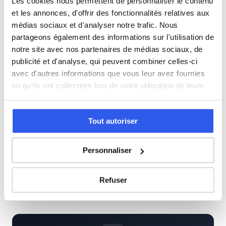
Les cookies nous permettent de personnaliser le contenu
5ème (Collège)
et les annonces, d'offrir des fonctionnalités relatives aux
médias sociaux et d'analyser notre trafic. Nous
partageons également des informations sur l'utilisation de
4ème (Collège)
notre site avec nos partenaires de médias sociaux, de
publicité et d'analyse, qui peuvent combiner celles-ci
3ème (Collège)
avec d'autres informations que vous leur avez fournies
ou qu'ils ont collectées lors de votre utilisation de leurs
Seconde (Lycée)
services.
Tout autoriser
Terminale (Lycée)
Personnaliser
Études supérieures (Supérieur & Adultes)
Refuser
Adultes (Supérieur & Adultes)