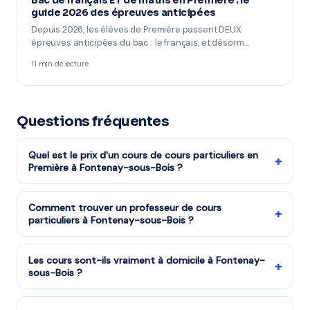
Bac de français ET de maths en Première : le
guide 2026 des épreuves anticipées
Depuis 2026, les élèves de Première passent DEUX
épreuves anticipées du bac : le français, et désorm…
11 min de lecture
Questions fréquentes
Quel est le prix d'un cours de cours particuliers en
+
Première à Fontenay-sous-Bois ?
Les cours de cours particuliers niveau Première
reviennent à partir de 17,50€/h après réduction
Comment trouver un professeur de cours
+
particuliers à Fontenay-sous-Bois ?
d'impôts (soit 35€/h avant déduction). La mise en
relation via mon-prof.fr est gratuite.
Remplissez notre formulaire en 2 minutes. Notre équipe
vous met en relation avec notre organisme partenaire
Les cours sont-ils vraiment à domicile à Fontenay-
+
sous-Bois ?
à Fontenay-sous-Bois et vous recevez des
propositions en moins d'une heure. Service gratuit et
Oui, tous les cours sont dispensés à votre domicile à
sans engagement.