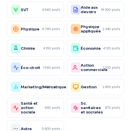
Aide aux
SVT
4 560 profs
18 200 profs
devoirs
Physique
Physique
6 780 profs
2 340 profs
appliquée
Chimie
Économie
4 150 profs
4 120 profs
Action
Éco-droit
1 560 profs
1 230 profs
commerciale
Marketing/Mercatique
Gestion
1 870 profs
2 450 profs
Santé et
Sc.
action
sanitaires
980 profs
870 profs
sociale
et sociales
Autre
5 600 profs