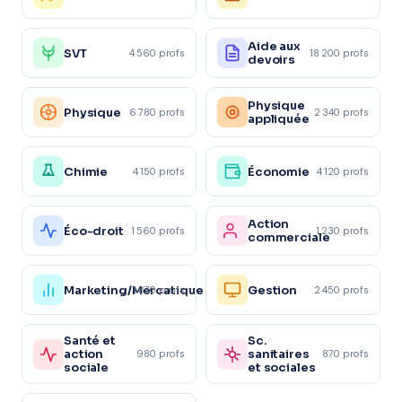
Aide aux
SVT
4 560 profs
18 200 profs
devoirs
Physique
Physique
6 780 profs
2 340 profs
appliquée
Chimie
Économie
4 150 profs
4 120 profs
Action
Éco-droit
1 560 profs
1 230 profs
commerciale
Marketing/Mercatique
Gestion
1 870 profs
2 450 profs
Santé et
Sc.
action
sanitaires
980 profs
870 profs
sociale
et sociales