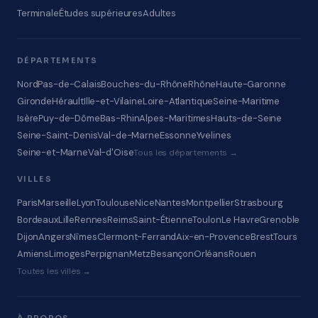
Terminale
Études supérieures
Adultes
DÉPARTEMENTS
Nord
Pas-de-Calais
Bouches-du-Rhône
Rhône
Haute-Garonne
Gironde
Hérault
Ille-et-Vilaine
Loire-Atlantique
Seine-Maritime
Isère
Puy-de-Dôme
Bas-Rhin
Alpes-Maritimes
Hauts-de-Seine
Seine-Saint-Denis
Val-de-Marne
Essonne
Yvelines
Seine-et-Marne
Val-d'Oise
Tous les départements →
VILLES
Paris
Marseille
Lyon
Toulouse
Nice
Nantes
Montpellier
Strasbourg
Bordeaux
Lille
Rennes
Reims
Saint-Étienne
Toulon
Le Havre
Grenoble
Dijon
Angers
Nîmes
Clermont-Ferrand
Aix-en-Provence
Brest
Tours
Amiens
Limoges
Perpignan
Metz
Besançon
Orléans
Rouen
Toutes les villes →