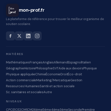
Mon
mon-prof.fr
prof
La plateforme de référence pour trouver le meilleur organisme de
soutien scolaire.
MATIÈRES
Mathématiques
Français
Anglais
Allemand
Espagnol
Italien
Géographie
Histoire
Philosophie
SVT
Aide aux devoirs
Physique
Physique appliquée
Chimie
Économie
Droit
Éco-droit
Action commerciale
Marketing/Mercatique
Gestion
Ressources Humaines
Santé et action sociale
Sc. sanitaires et sociales
Autre
NIVEAUX
CP
CE1
CE2
CM1
CM2
6ème
5ème
4ème
3ème
Seconde
Première