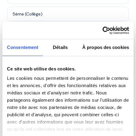
5ème (Collège)
4ème (Collège)
Consentement
Détails
À propos des cookies
3ème (Collège)
Seconde (Lycée)
Ce site web utilise des cookies.
Les cookies nous permettent de personnaliser le contenu
Terminale (Lycée)
et les annonces, d'offrir des fonctionnalités relatives aux
médias sociaux et d'analyser notre trafic. Nous
partageons également des informations sur l'utilisation de
Études supérieures (Supérieur & Adultes)
notre site avec nos partenaires de médias sociaux, de
publicité et d'analyse, qui peuvent combiner celles-ci
Adultes (Supérieur & Adultes)
avec d'autres informations que vous leur avez fournies
ou qu'ils ont collectées lors de votre utilisation de leurs