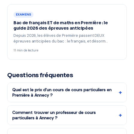
EXAMENS
Bac de français ET de maths en Première : le
guide 2026 des épreuves anticipées
Depuis 2026, les élèves de Première passent DEUX
épreuves anticipées du bac : le français, et désorm…
11 min de lecture
Questions fréquentes
Quel est le prix d'un cours de cours particuliers en
+
Première à Annecy ?
Les cours de cours particuliers niveau Première
reviennent à partir de 17,50€/h après réduction
Comment trouver un professeur de cours
+
particuliers à Annecy ?
d'impôts (soit 35€/h avant déduction). La mise en
relation via mon-prof.fr est gratuite.
Remplissez notre formulaire en 2 minutes. Notre équipe