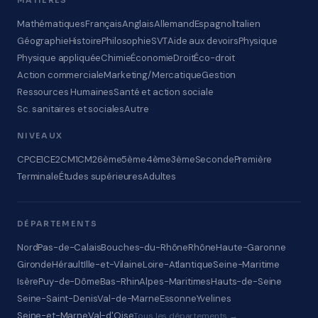
MATIÈRES
Mathématiques
Français
Anglais
Allemand
Espagnol
Italien
Géographie
Histoire
Philosophie
SVT
Aide aux devoirs
Physique
Physique appliquée
Chimie
Économie
Droit
Éco-droit
Action commerciale
Marketing/Mercatique
Gestion
Ressources Humaines
Santé et action sociale
Sc. sanitaires et sociales
Autre
NIVEAUX
CP
CE1
CE2
CM1
CM2
6ème
5ème
4ème
3ème
Seconde
Première
Terminale
Études supérieures
Adultes
DÉPARTEMENTS
Nord
Pas-de-Calais
Bouches-du-Rhône
Rhône
Haute-Garonne
Gironde
Hérault
Ille-et-Vilaine
Loire-Atlantique
Seine-Maritime
Isère
Puy-de-Dôme
Bas-Rhin
Alpes-Maritimes
Hauts-de-Seine
Seine-Saint-Denis
Val-de-Marne
Essonne
Yvelines
Seine-et-Marne
Val-d'Oise
Tous les départements →