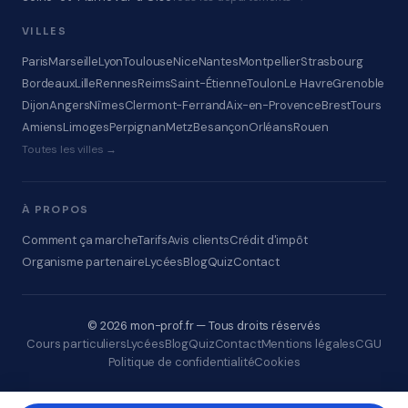
VILLES
Paris
Marseille
Lyon
Toulouse
Nice
Nantes
Montpellier
Strasbourg
Bordeaux
Lille
Rennes
Reims
Saint-Étienne
Toulon
Le Havre
Grenoble
Dijon
Angers
Nîmes
Clermont-Ferrand
Aix-en-Provence
Brest
Tours
Amiens
Limoges
Perpignan
Metz
Besançon
Orléans
Rouen
Toutes les villes →
À PROPOS
Comment ça marche
Tarifs
Avis clients
Crédit d'impôt
Organisme partenaire
Lycées
Blog
Quiz
Contact
© 2026 mon-prof.fr — Tous droits réservés
Cours particuliers
Lycées
Blog
Quiz
Contact
Mentions légales
CGU
Politique de confidentialité
Cookies