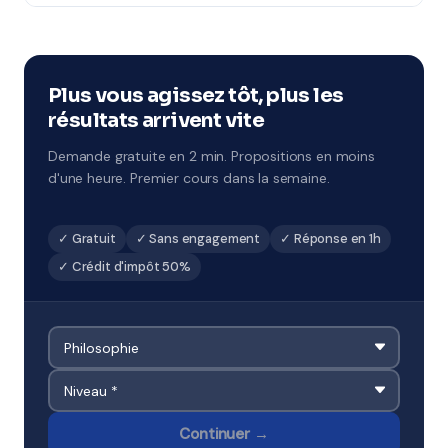
Notre organisme partenaire intervient partout à
examens à Suresnes.
Suresnes (92, académie de Versailles). Ils connaissent
le tissu scolaire local et adaptent leur
accompagnement en conséquence.
Plus vous agissez tôt, plus les
résultats arrivent vite
Demande gratuite en 2 min. Propositions en moins
d'une heure. Premier cours dans la semaine.
✓ Gratuit
✓ Sans engagement
✓ Réponse en 1h
✓ Crédit d'impôt 50%
Continuer →