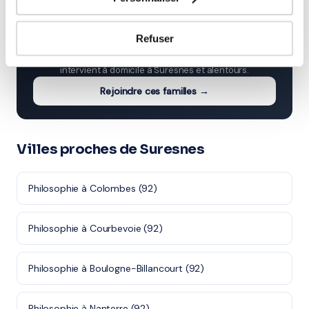
⭐
Refuser
225+ familles accompagnées à Suresnes
Note moyenne de 4.8/5. Notre organisme partenaire
intervient à domicile à Suresnes et alentours.
Rejoindre ces familles →
Villes proches de Suresnes
Philosophie à Colombes (92)
Philosophie à Courbevoie (92)
Philosophie à Boulogne-Billancourt (92)
Philosophie à Nanterre (92)