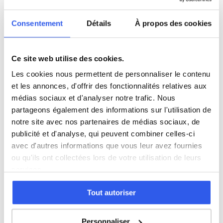
Santé et
Sc.
action
sanitaires
980 profs
870 profs
Consentement
Détails
À propos des cookies
sociale
et sociales
Autre
5 600 profs
Ce site web utilise des cookies.
Les cookies nous permettent de personnaliser le contenu
Tous les niveaux en Philosophie à
et les annonces, d'offrir des fonctionnalités relatives aux
Suresnes
médias sociaux et d'analyser notre trafic. Nous
partageons également des informations sur l'utilisation de
notre site avec nos partenaires de médias sociaux, de
Terminale (Lycée)
publicité et d'analyse, qui peuvent combiner celles-ci
avec d'autres informations que vous leur avez fournies
Études supérieures (Supérieur & Adultes)
ou qu'ils ont collectées lors de votre utilisation de leurs
services.
Adultes (Supérieur & Adultes)
Tout autoriser
Personnaliser