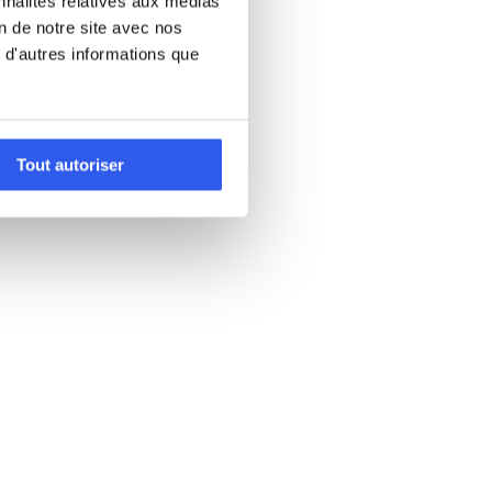
nnalités relatives aux médias
on de notre site avec nos
 d'autres informations que
Tout autoriser