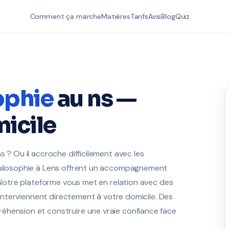
Comment ça marche
Matières
Tarifs
Avis
Blog
Quiz
ophie
au ns —
icile
 ? Ou il accroche difficilement avec les
Philosophie à Lens offrent un accompagnement
. Notre plateforme vous met en relation avec des
i interviennent directement à votre domicile. Des
éhension et construire une vraie confiance face