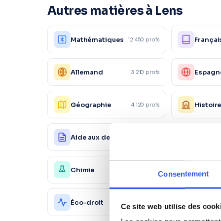
Autres matières à Lens
Mathématiques
Françai
12 450 profs
Allemand
Espagn
3 210 profs
Géographie
Histoir
4 120 profs
Aide aux devoirs
Physiq
18 200 profs
Chimie
Économ
4 150 profs
Consentement
Action
Éco-droit
1 560 profs
Ce site web utilise des cook
commer