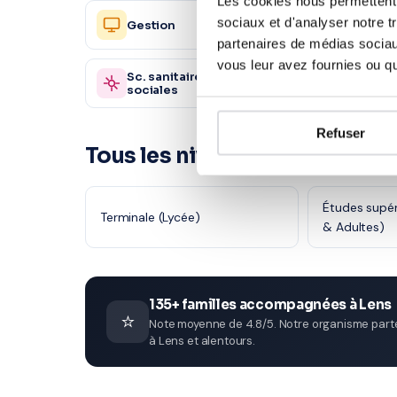
Les cookies nous permettent d
Ressou
sociaux et d'analyser notre t
Gestion
2 450 profs
Humain
partenaires de médias sociaux
vous leur avez fournies ou qu'
Sc. sanitaires et
Autre
870 profs
sociales
Refuser
Tous les niveaux en Philosoph
Études supér
Terminale (Lycée)
& Adultes)
135+ familles accompagnées à Lens
⭐
Note moyenne de 4.8/5. Notre organisme parten
à Lens et alentours.