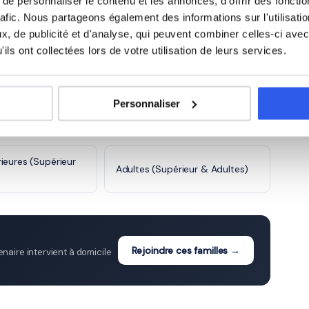
e personnaliser le contenu et les annonces, d'offrir des fonctio
rces
Santé et action
rafic. Nous partageons également des informations sur l'utilisati
1 120 profs
980 profs
es
sociale
, de publicité et d'analyse, qui peuvent combiner celles-ci avec
ils ont collectées lors de votre utilisation de leurs services.
5 600 profs
Personnaliser
ie à Lens
ieures (Supérieur
Adultes (Supérieur & Adultes)
Rejoindre ces familles →
aire intervient à domicile