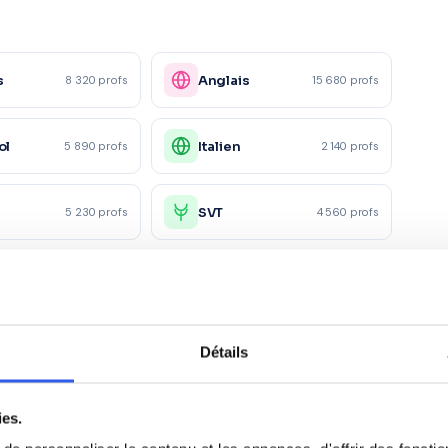
s
Anglais
8 320 profs
15 680 profs
ol
Italien
5 890 profs
2 140 profs
e
SVT
5 230 profs
4 560 profs
Physique
ue
6 780 profs
2 340 profs
appliquée
ie
Droit
4 120 profs
2 890 profs
Détails
Marketing/Mercatique
1 230 profs
1 870 profs
ies.
ciale