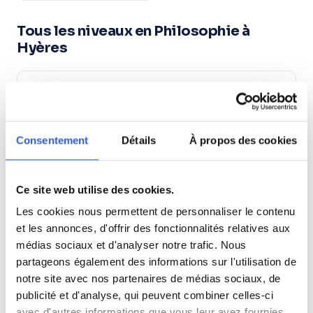
Tous les niveaux en Philosophie à
Hyères
Terminale (Lycée)
Études supérieures (Supérieur & Adultes)
Consentement
Détails
À propos des cookies
Adultes (Supérieur & Adultes)
Ce site web utilise des cookies.
Les cookies nous permettent de personnaliser le contenu
et les annonces, d'offrir des fonctionnalités relatives aux
⭐
médias sociaux et d'analyser notre trafic. Nous
partageons également des informations sur l'utilisation de
165+ familles accompagnées à Hyères
Note moyenne de 4.8/5. Notre organisme partenaire
notre site avec nos partenaires de médias sociaux, de
intervient à domicile à Hyères et alentours.
publicité et d'analyse, qui peuvent combiner celles-ci
avec d'autres informations que vous leur avez fournies