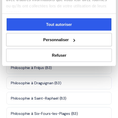
Rejoindre ces familles →
ou qu'ils ont collectées lors de votre utilisation de leurs
services.
Villes proches de Hyères
Tout autoriser
Philosophie à Toulon (83)
Personnaliser
Philosophie à La Seyne-sur-Mer (83)
Refuser
Philosophie à Fréjus (83)
Philosophie à Draguignan (83)
Philosophie à Saint-Raphaël (83)
Philosophie à Six-Fours-les-Plages (83)