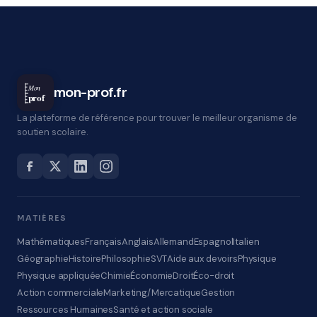
Mon
mon-prof.fr
prof
La plateforme de référence pour trouver le meilleur organisme de
soutien scolaire.
MATIÈRES
Mathématiques
Français
Anglais
Allemand
Espagnol
Italien
Géographie
Histoire
Philosophie
SVT
Aide aux devoirs
Physique
Physique appliquée
Chimie
Économie
Droit
Éco-droit
Action commerciale
Marketing/Mercatique
Gestion
Ressources Humaines
Santé et action sociale