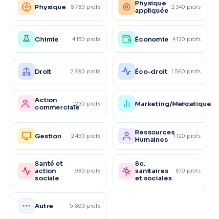
Physique
Physique
6 780 profs
2 340 profs
appliquée
Chimie
Économie
4 150 profs
4 120 profs
Droit
Éco-droit
2 890 profs
1 560 profs
Action
Marketing/Mercatique
1 230 profs
1 870 profs
commerciale
Ressources
Gestion
2 450 profs
1 120 profs
Humaines
Santé et
Sc.
action
sanitaires
980 profs
870 profs
sociale
et sociales
Autre
5 600 profs