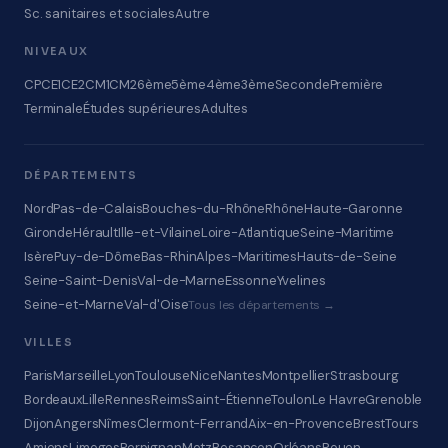
Sc. sanitaires et sociales
Autre
NIVEAUX
CP
CE1
CE2
CM1
CM2
6ème
5ème
4ème
3ème
Seconde
Première
Terminale
Études supérieures
Adultes
DÉPARTEMENTS
Nord
Pas-de-Calais
Bouches-du-Rhône
Rhône
Haute-Garonne
Gironde
Hérault
Ille-et-Vilaine
Loire-Atlantique
Seine-Maritime
Isère
Puy-de-Dôme
Bas-Rhin
Alpes-Maritimes
Hauts-de-Seine
Seine-Saint-Denis
Val-de-Marne
Essonne
Yvelines
Seine-et-Marne
Val-d'Oise
Tous les départements →
VILLES
Paris
Marseille
Lyon
Toulouse
Nice
Nantes
Montpellier
Strasbourg
Bordeaux
Lille
Rennes
Reims
Saint-Étienne
Toulon
Le Havre
Grenoble
Dijon
Angers
Nîmes
Clermont-Ferrand
Aix-en-Provence
Brest
Tours
Amiens
Limoges
Perpignan
Metz
Besançon
Orléans
Rouen