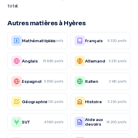
total.
Autres matières à Hyères
Mathématiques
Français
12 450 profs
8 320 profs
Anglais
Allemand
15 680 profs
3 210 profs
Espagnol
Italien
5 890 profs
2 140 profs
Géographie
Histoire
4 120 profs
5 230 profs
Aide aux
SVT
4 560 profs
18 200 profs
devoirs