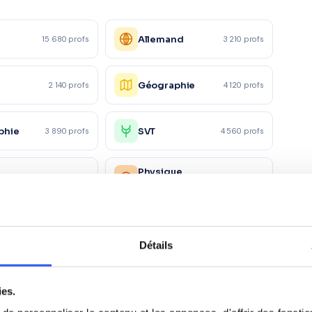
Allemand
15 680 profs
3 210 profs
Géographie
2 140 profs
4 120 profs
phie
SVT
3 890 profs
4 560 profs
Physique
ue
6 780 profs
2 340 profs
appliquée
ie
Droit
4 120 profs
2 890 profs
Détails
Marketing/Mercatique
1 230 profs
1 870 profs
ciale
ies.
rces
Santé et action