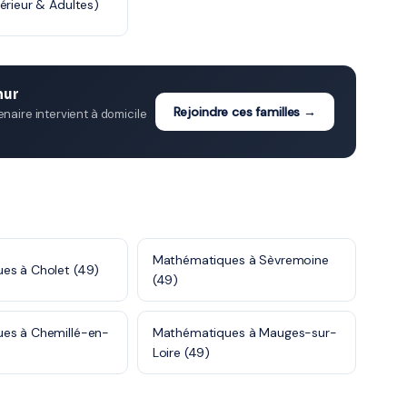
érieur & Adultes)
mur
Rejoindre ces familles →
aire intervient à domicile
Mathématiques à Sèvremoine
es à Cholet (49)
(49)
es à Chemillé-en-
Mathématiques à Mauges-sur-
Loire (49)