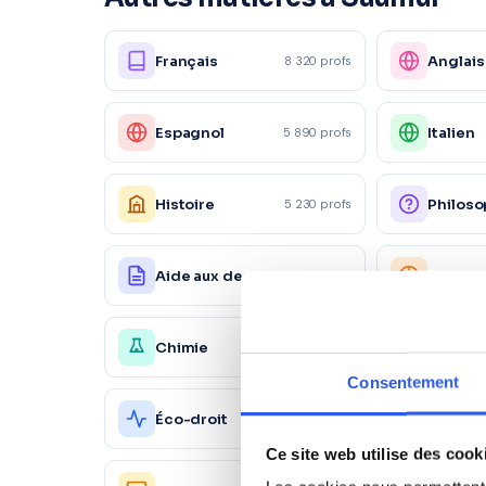
Français
Anglais
8 320 profs
Espagnol
Italien
5 890 profs
Histoire
Philoso
5 230 profs
Aide aux devoirs
Physiq
18 200 profs
Chimie
Économ
4 150 profs
Consentement
Action
Éco-droit
1 560 profs
commer
Ce site web utilise des cook
Ressou