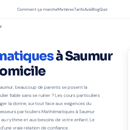
Comment ça marche
Matières
Tarifs
Avis
Blog
Quiz
r
matiques
à Saumur
domicile
Saumur, beaucoup de parents se posent la
er fiable sans se ruiner ? Les cours particuliers
er la donne, surtout face aux exigences du
ofesseurs particuliers Mathématiques à Saumur
 au rythme et aux besoins de votre enfant. Le
e d'une vraie relation de confiance.