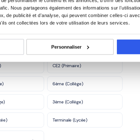
e personnaliser le contenu et les annonces, d'offrir des fonctio
1 120 profs
980 profs
es
sociale
rafic. Nous partageons également des informations sur l'utilisati
, de publicité et d'analyse, qui peuvent combiner celles-ci avec
5 600 profs
ils ont collectées lors de votre utilisation de leurs services.
tiques à Saumur
Personnaliser
)
CE2 (Primaire)
e)
6ème (Collège)
ge)
3ème (Collège)
cée)
Terminale (Lycée)