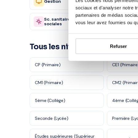
Les cookies nous permettent d
Gestion
2 450 profs
Humain
sociaux et d'analyser notre t
partenaires de médias sociaux
Sc. sanitaires et
Autre
870 profs
vous leur avez fournies ou qu'
sociales
Tous les niveaux en Mathéma
Refuser
CP (Primaire)
CE1 (Primaire
CM1 (Primaire)
CM2 (Primair
5ème (Collège)
4ème (Collè
Seconde (Lycée)
Première (Ly
Études supérieures (Supérieur