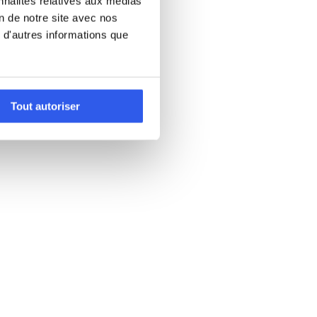
nnalités relatives aux médias
on de notre site avec nos
 d'autres informations que
Tout autoriser