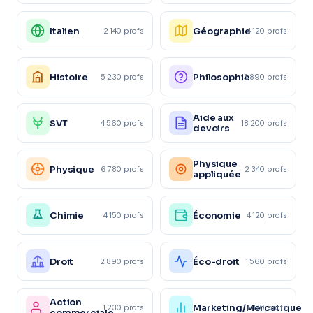
Italien
Géographie
2 140 profs
4 120 profs
Histoire
Philosophie
5 230 profs
3 890 profs
Aide aux
SVT
4 560 profs
18 200 profs
devoirs
Physique
Physique
6 780 profs
2 340 profs
appliquée
Chimie
Économie
4 150 profs
4 120 profs
Droit
Éco-droit
2 890 profs
1 560 profs
Action
Marketing/Mercatique
1 230 profs
1 870 profs
commerciale