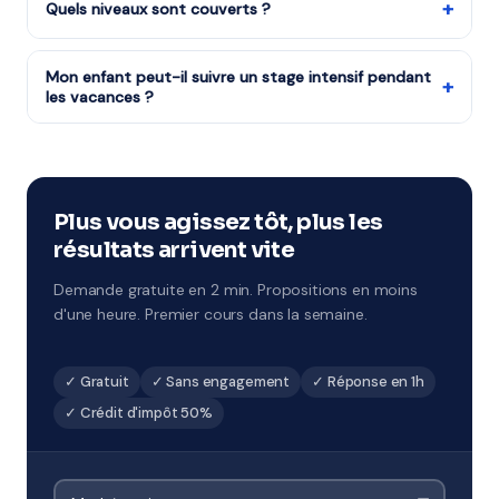
domicile grâce au crédit d'impôt services à la personne
+
Quels niveaux sont couverts ?
(50%). Notre organisme partenaire est agréé — le
Tous les niveaux : CP au CM2, 6ème à 3ème, Seconde à
crédit d'impôt est disponible dès le premier cours.
Terminale, études supérieures et adultes.
Mon enfant peut-il suivre un stage intensif pendant
+
les vacances ?
Notre organisme partenaire organise des stages
intensifs à chaque période de vacances. Format 1h à 2h
par jour sur 5 jours, avec un objectif de progression
ciblé. À Compiègne et environs.
Plus vous agissez tôt, plus les
résultats arrivent vite
Demande gratuite en 2 min. Propositions en moins
d'une heure. Premier cours dans la semaine.
✓ Gratuit
✓ Sans engagement
✓ Réponse en 1h
✓ Crédit d'impôt 50%