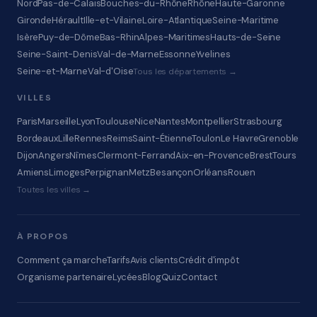
Nord
Pas-de-Calais
Bouches-du-Rhône
Rhône
Haute-Garonne
Gironde
Hérault
Ille-et-Vilaine
Loire-Atlantique
Seine-Maritime
Isère
Puy-de-Dôme
Bas-Rhin
Alpes-Maritimes
Hauts-de-Seine
Seine-Saint-Denis
Val-de-Marne
Essonne
Yvelines
Seine-et-Marne
Val-d'Oise
Tous les départements →
VILLES
Paris
Marseille
Lyon
Toulouse
Nice
Nantes
Montpellier
Strasbourg
Bordeaux
Lille
Rennes
Reims
Saint-Étienne
Toulon
Le Havre
Grenoble
Dijon
Angers
Nîmes
Clermont-Ferrand
Aix-en-Provence
Brest
Tours
Amiens
Limoges
Perpignan
Metz
Besançon
Orléans
Rouen
Toutes les villes →
À PROPOS
Comment ça marche
Tarifs
Avis clients
Crédit d'impôt
Organisme partenaire
Lycées
Blog
Quiz
Contact