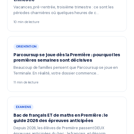
Vacances, pré-rentrée, troisième trimestre : ce sont les
périodes charnières où quelques heures de c…
10 min de lecture
ORIENTATION
Parcoursup se joue dès la Première : pourquoi les
premières semaines sont décisives
Beaucoup de familles pensent que Parcoursup se joue en
Terminale. En réalité, votre dossier commence…
11 min de lecture
EXAMENS
Bac de français ET de maths en Première : le
guide 2026 des épreuves anticipées
Depuis 2026, les élèves de Première passent DEUX
épreuves anticipées du bac : le français, et désorm…