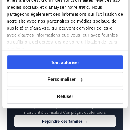
et les annonces, d'offrir des fonctionnalités relatives aux
médias sociaux et d'analyser notre trafic. Nous
Première (Lycée)
partageons également des informations sur l'utilisation de
notre site avec nos partenaires de médias sociaux, de
Terminale (Lycée)
publicité et d'analyse, qui peuvent combiner celles-ci
avec d'autres informations que vous leur avez fournies
ou qu'ils ont collectées lors de votre utilisation de leurs
Études supérieures (Supérieur & Adultes)
services.
Adultes (Supérieur & Adultes)
Tout autoriser
Personnaliser
⭐
Refuser
414+ familles accompagnées à Compiègne
Note moyenne de 4.8/5. Notre organisme partenaire
intervient à domicile à Compiègne et alentours.
Rejoindre ces familles →