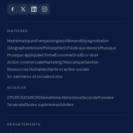
MATIÈRES
Mathématiques
Français
Anglais
Allemand
Espagnol
Italien
Géographie
Histoire
Philosophie
SVT
Aide aux devoirs
Physique
Physique appliquée
Chimie
Économie
Droit
Éco-droit
Action commerciale
Marketing/Mercatique
Gestion
Ressources Humaines
Santé et action sociale
Sc. sanitaires et sociales
Autre
NIVEAUX
CP
CE1
CE2
CM1
CM2
6ème
5ème
4ème
3ème
Seconde
Première
Terminale
Études supérieures
Adultes
DÉPARTEMENTS