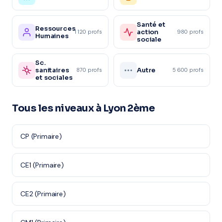
Santé et
Ressources
action
1 120 profs
980 profs
Humaines
sociale
Sc.
sanitaires
Autre
870 profs
5 600 profs
et sociales
Tous les niveaux à Lyon 2ème
CP (Primaire)
CE1 (Primaire)
CE2 (Primaire)