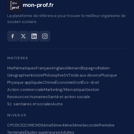
Mon
mon-prof.fr
prof
La plateforme de référence pour trouver le meilleur organisme de
soutien scolaire.
MATIÈRES
Mathématiques
Français
Anglais
Allemand
Espagnol
Italien
Géographie
Histoire
Philosophie
SVT
Aide aux devoirs
Physique
Physique appliquée
Chimie
Économie
Droit
Éco-droit
Action commerciale
Marketing/Mercatique
Gestion
Ressources Humaines
Santé et action sociale
Sc. sanitaires et sociales
Autre
NIVEAUX
CP
CE1
CE2
CM1
CM2
6ème
5ème
4ème
3ème
Seconde
Première
Terminale
Études supérieures
Adultes