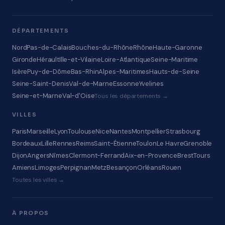
DÉPARTEMENTS
Nord
Pas-de-Calais
Bouches-du-Rhône
Rhône
Haute-Garonne
Gironde
Hérault
Ille-et-Vilaine
Loire-Atlantique
Seine-Maritime
Isère
Puy-de-Dôme
Bas-Rhin
Alpes-Maritimes
Hauts-de-Seine
Seine-Saint-Denis
Val-de-Marne
Essonne
Yvelines
Seine-et-Marne
Val-d'Oise
Tous les départements →
VILLES
Paris
Marseille
Lyon
Toulouse
Nice
Nantes
Montpellier
Strasbourg
Bordeaux
Lille
Rennes
Reims
Saint-Étienne
Toulon
Le Havre
Grenoble
Dijon
Angers
Nîmes
Clermont-Ferrand
Aix-en-Provence
Brest
Tours
Amiens
Limoges
Perpignan
Metz
Besançon
Orléans
Rouen
Toutes les villes →
À PROPOS