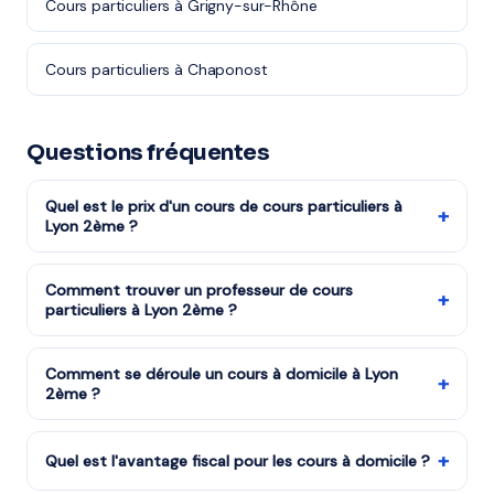
Cours particuliers à Grigny-sur-Rhône
Cours particuliers à Chaponost
Questions fréquentes
Quel est le prix d'un cours de cours particuliers à
+
Lyon 2ème ?
Les tarifs dépendent de la matière, du niveau et de la
formule choisie. Notre organisme partenaire est agréé
Comment trouver un professeur de cours
+
particuliers à Lyon 2ème ?
services à la personne : vous bénéficiez du crédit
d'impôt de 50%. Remplissez le formulaire pour recevoir
Remplissez notre formulaire en 2 minutes. Notre équipe
un devis gratuit.
vous met en relation avec notre organisme partenaire
Comment se déroule un cours à domicile à Lyon
+
2ème ?
à Lyon 2ème et vous recevez des propositions en
moins d'une heure. Service gratuit et sans engagement.
Le professeur arrive à votre domicile à Lyon 2ème avec
tout le matériel nécessaire. La séance dure
+
Quel est l'avantage fiscal pour les cours à domicile ?
généralement 1h à 1h30, dans un cadre familier qui met