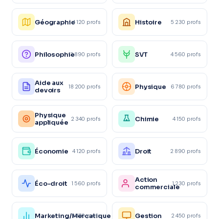
Géographie
Histoire
4 120 profs
5 230 profs
Philosophie
SVT
3 890 profs
4 560 profs
Aide aux
Physique
18 200 profs
6 780 profs
devoirs
Physique
Chimie
2 340 profs
4 150 profs
appliquée
Économie
Droit
4 120 profs
2 890 profs
Action
Éco-droit
1 560 profs
1 230 profs
commerciale
Marketing/Mercatique
Gestion
1 870 profs
2 450 profs