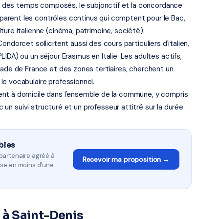
son des temps composés, le subjonctif et la concordance
arent les contrôles continus qui comptent pour le Bac,
ure italienne (cinéma, patrimoine, société).
ndorcet sollicitent aussi des cours particuliers d'italien,
IDA) ou un séjour Erasmus en Italie. Les adultes actifs,
tade de France et des zones tertiaires, cherchent un
e vocabulaire professionnel.
ent à domicile dans l'ensemble de la commune, y compris
ec un suivi structuré et un professeur attitré sur la durée.
bles
partenaire agréé à
Recevoir ma proposition →
nse en moins d'une
n à Saint-Denis