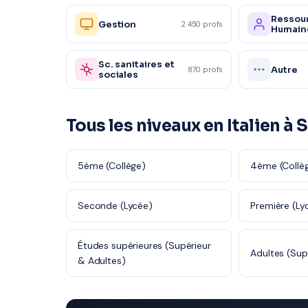
Ressou
Gestion
2 450 profs
Humain
Sc. sanitaires et
Autre
870 profs
sociales
Tous les niveaux en Italien à
5ème (Collège)
4ème (Collè
Seconde (Lycée)
Première (Ly
Études supérieures (Supérieur
Adultes (Sup
& Adultes)