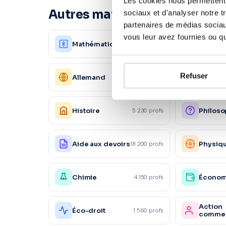
Les cookies nous permettent d
Autres matières à Saint-Den
sociaux et d'analyser notre t
partenaires de médias sociaux
vous leur avez fournies ou qu'
Mathématiques
Françai
12 450 profs
Refuser
Allemand
Espagn
3 210 profs
Histoire
Philoso
5 230 profs
Aide aux devoirs
Physiq
18 200 profs
Chimie
Économ
4 150 profs
Action
Éco-droit
1 560 profs
commer