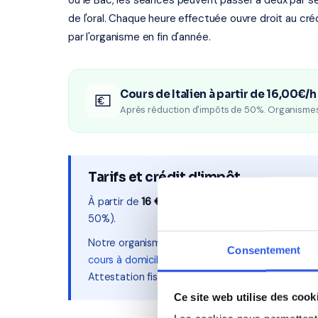
ou le Bac, les séances peuvent passer à deux par se
de l'oral. Chaque heure effectuée ouvre droit au cré
par l'organisme en fin d'année.
Cours de Italien à partir de 16,00€/h
💶
Après réduction d'impôts de 50%. Organisme
Tarifs et crédit d'impôt
À partir de
16 €/h net
(tarif facial ~32 €/h, moit
50%).
Notre organisme partenaire est
agréés services 
Consentement
cours à domicile certifiés SAP
. Le crédit d'impôt
Attestation fiscale délivrée en fin d'année.
Ce site web utilise des cook