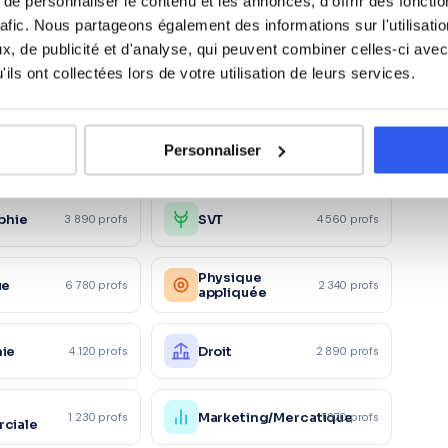
e personnaliser le contenu et les annonces, d'offrir des fonctio
is
rafic. Nous partageons également des informations sur l'utilisati
, de publicité et d'analyse, qui peuvent combiner celles-ci avec
ils ont collectées lors de votre utilisation de leurs services.
s
Anglais
8 320 profs
15 680 profs
Personnaliser
ol
Géographie
5 890 profs
4 120 profs
phie
SVT
3 890 profs
4 560 profs
Physique
ue
6 780 profs
2 340 profs
appliquée
ie
Droit
4 120 profs
2 890 profs
Marketing/Mercatique
1 230 profs
1 870 profs
ciale