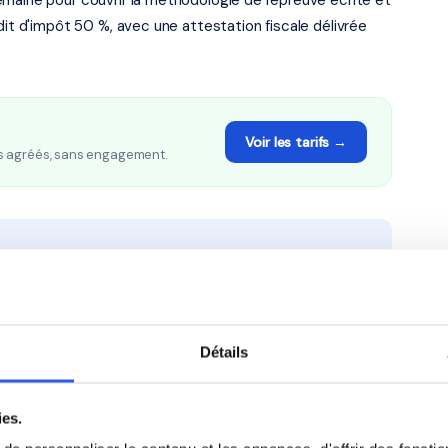
maine pour couvrir la méthodologie de l'épreuve écrite et
dit d'impôt 50 %, avec une attestation fiscale délivrée
Voir les tarifs →
s agréés, sans engagement.
ié remboursée par l'État au titre du crédit d'impôt de
à la personne
et référencés sur notre
plateforme de
Détails
 s'applique à
tous les foyers, imposables ou non
.
ies.