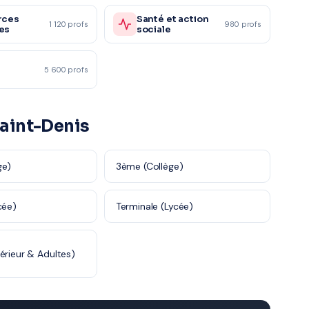
rces
Santé et action
1 120 profs
980 profs
es
sociale
5 600 profs
 Saint-Denis
ge)
3ème (Collège)
cée)
Terminale (Lycée)
érieur & Adultes)