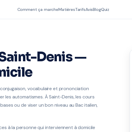
Comment ça marche
Matières
Tarifs
Avis
Blog
Quiz
Saint-Denis —
icile
é : conjugaison, vocabulaire et prononciation
er les automatismes. À Saint-Denis, les cours
 bases ou de viser un bon niveau au Bac italien,
es à la personne qui interviennent à domicile