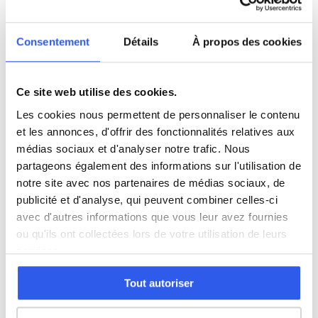
5ème (Collège)
Consentement
Détails
À propos des cookies
4ème (Collège)
Ce site web utilise des cookies.
3ème (Collège)
Les cookies nous permettent de personnaliser le contenu
et les annonces, d'offrir des fonctionnalités relatives aux
Seconde (Lycée)
médias sociaux et d'analyser notre trafic. Nous
partageons également des informations sur l'utilisation de
Première (Lycée)
notre site avec nos partenaires de médias sociaux, de
publicité et d'analyse, qui peuvent combiner celles-ci
avec d'autres informations que vous leur avez fournies
Terminale (Lycée)
ou qu'ils ont collectées lors de votre utilisation de leurs
services.
Tout autoriser
⭐
249+ familles accompagnées à La Chapelle-