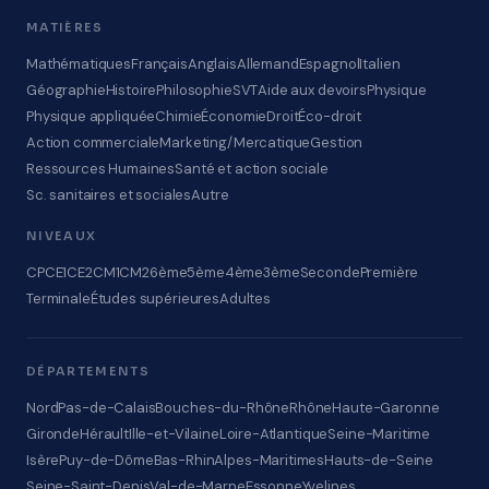
MATIÈRES
Mathématiques
Français
Anglais
Allemand
Espagnol
Italien
Géographie
Histoire
Philosophie
SVT
Aide aux devoirs
Physique
Physique appliquée
Chimie
Économie
Droit
Éco-droit
Action commerciale
Marketing/Mercatique
Gestion
Ressources Humaines
Santé et action sociale
Sc. sanitaires et sociales
Autre
NIVEAUX
CP
CE1
CE2
CM1
CM2
6ème
5ème
4ème
3ème
Seconde
Première
Terminale
Études supérieures
Adultes
DÉPARTEMENTS
Nord
Pas-de-Calais
Bouches-du-Rhône
Rhône
Haute-Garonne
Gironde
Hérault
Ille-et-Vilaine
Loire-Atlantique
Seine-Maritime
Isère
Puy-de-Dôme
Bas-Rhin
Alpes-Maritimes
Hauts-de-Seine
Seine-Saint-Denis
Val-de-Marne
Essonne
Yvelines