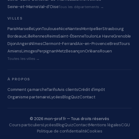
Seine-et-Marne
Val-d'Oise
Tous les départements →
VILLES
Paris
Marseille
Lyon
Toulouse
Nice
Nantes
Montpellier
Strasbourg
Bordeaux
Lille
Rennes
Reims
Saint-Étienne
Toulon
Le Havre
Grenoble
Dijon
Angers
Nîmes
Clermont-Ferrand
Aix-en-Provence
Brest
Tours
Amiens
Limoges
Perpignan
Metz
Besançon
Orléans
Rouen
Toutes les villes →
À PROPOS
Comment ça marche
Tarifs
Avis clients
Crédit d'impôt
Organisme partenaire
Lycées
Blog
Quiz
Contact
© 2026 mon-prof.fr — Tous droits réservés
Cours particuliers
Lycées
Blog
Quiz
Contact
Mentions légales
CGU
Politique de confidentialité
Cookies