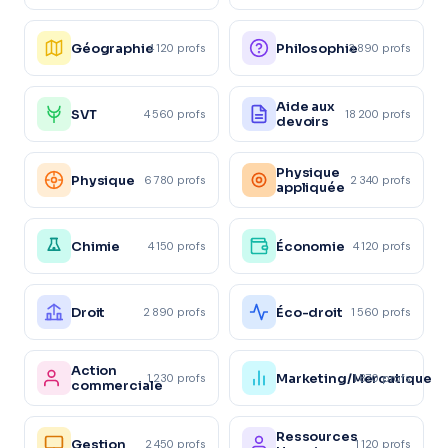
Géographie
Philosophie
4 120 profs
3 890 profs
Aide aux
SVT
4 560 profs
18 200 profs
devoirs
Physique
Physique
6 780 profs
2 340 profs
appliquée
Chimie
Économie
4 150 profs
4 120 profs
Droit
Éco-droit
2 890 profs
1 560 profs
Action
Marketing/Mercatique
1 230 profs
1 870 profs
commerciale
Ressources
Gestion
2 450 profs
1 120 profs