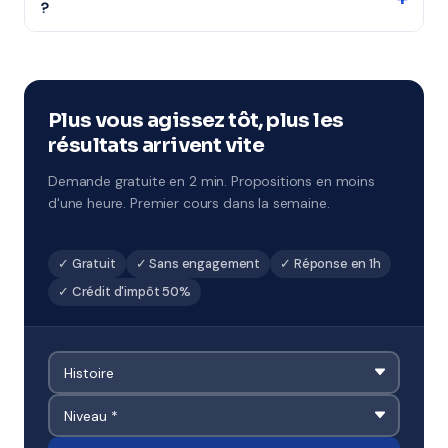
?
combler des lacunes ou préparer un examen.
Disponibles à La Chapelle-Saint-Luc.
Notre organisme partenaire intervient partout à La
Chapelle-Saint-Luc (10, académie de Reims). Ils
connaissent le tissu scolaire local et adaptent leur
accompagnement en conséquence.
Plus vous agissez tôt, plus les
résultats arrivent vite
Demande gratuite en 2 min. Propositions en moins
d'une heure. Premier cours dans la semaine.
✓ Gratuit
✓ Sans engagement
✓ Réponse en 1h
✓ Crédit d'impôt 50%