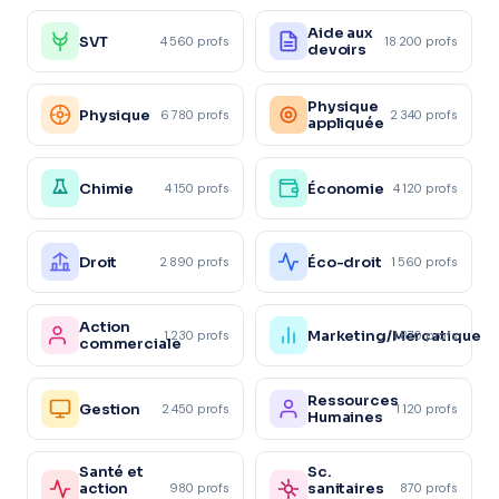
Aide aux
SVT
4 560 profs
18 200 profs
devoirs
Physique
Physique
6 780 profs
2 340 profs
appliquée
Chimie
Économie
4 150 profs
4 120 profs
Droit
Éco-droit
2 890 profs
1 560 profs
Action
Marketing/Mercatique
1 230 profs
1 870 profs
commerciale
Ressources
Gestion
2 450 profs
1 120 profs
Humaines
Santé et
Sc.
action
sanitaires
980 profs
870 profs