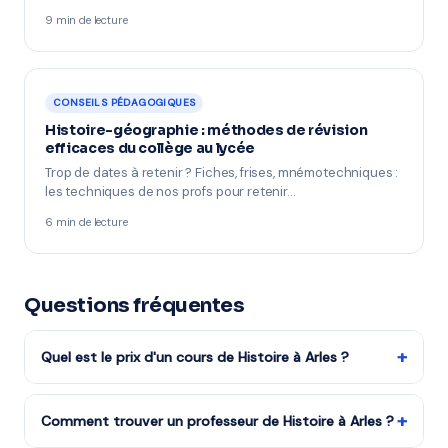
9 min de lecture
CONSEILS PÉDAGOGIQUES
Histoire-géographie : méthodes de révision
efficaces du collège au lycée
Trop de dates à retenir ? Fiches, frises, mnémotechniques :
les techniques de nos profs pour retenir…
6 min de lecture
Questions fréquentes
+
Quel est le prix d'un cours de Histoire à Arles ?
Les tarifs dépendent de la matière, du niveau et de la
formule choisie. Notre organisme partenaire est agréé
+
Comment trouver un professeur de Histoire à Arles ?
services à la personne : vous bénéficiez du crédit