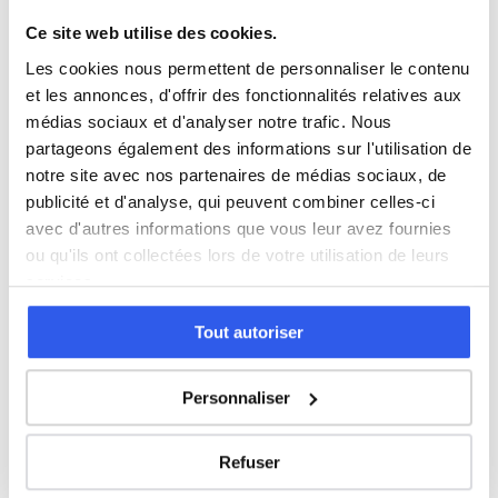
Ce site web utilise des cookies.
3ème (Collège)
Les cookies nous permettent de personnaliser le contenu
et les annonces, d'offrir des fonctionnalités relatives aux
Seconde (Lycée)
médias sociaux et d'analyser notre trafic. Nous
partageons également des informations sur l'utilisation de
Première (Lycée)
notre site avec nos partenaires de médias sociaux, de
publicité et d'analyse, qui peuvent combiner celles-ci
avec d'autres informations que vous leur avez fournies
Terminale (Lycée)
ou qu'ils ont collectées lors de votre utilisation de leurs
services.
⭐
Tout autoriser
155+ familles accompagnées à Arles
Personnaliser
Note moyenne de 4.8/5. Notre organisme partenaire
intervient à domicile à Arles et alentours.
Rejoindre ces familles →
Refuser