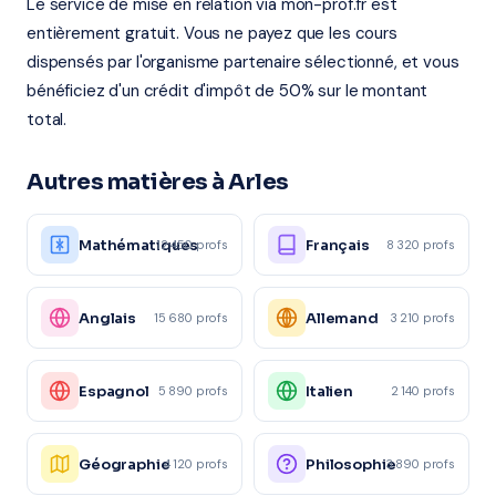
Le service de mise en relation via mon-prof.fr est
entièrement gratuit. Vous ne payez que les cours
dispensés par l'organisme partenaire sélectionné, et vous
bénéficiez d'un crédit d'impôt de 50% sur le montant
total.
Autres matières à Arles
Mathématiques
Français
12 450 profs
8 320 profs
Anglais
Allemand
15 680 profs
3 210 profs
Espagnol
Italien
5 890 profs
2 140 profs
Géographie
Philosophie
4 120 profs
3 890 profs