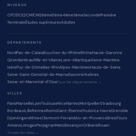
NIVEAUX
CP
CE1
CE2
CM1
CM2
6ème
5ème
4ème
3ème
Seconde
Première
Terminale
Études supérieures
Adultes
DÉPARTEMENTS
Nord
Pas-de-Calais
Bouches-du-Rhône
Rhône
Haute-Garonne
Gironde
Hérault
Ille-et-Vilaine
Loire-Atlantique
Seine-Maritime
Isère
Puy-de-Dôme
Bas-Rhin
Alpes-Maritimes
Hauts-de-Seine
Seine-Saint-Denis
Val-de-Marne
Essonne
Yvelines
Seine-et-Marne
Val-d'Oise
Tous les départements →
VILLES
Paris
Marseille
Lyon
Toulouse
Nice
Nantes
Montpellier
Strasbourg
Bordeaux
Lille
Rennes
Reims
Saint-Étienne
Toulon
Le Havre
Grenoble
Dijon
Angers
Nîmes
Clermont-Ferrand
Aix-en-Provence
Brest
Tours
Amiens
Limoges
Perpignan
Metz
Besançon
Orléans
Rouen
Toutes les villes →