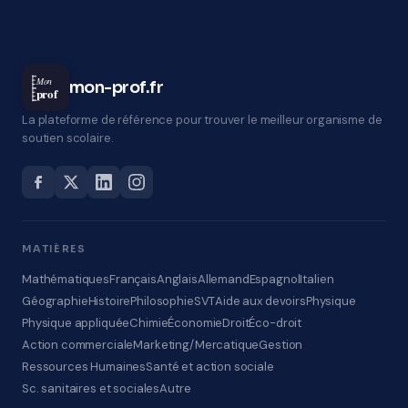
Mon
mon-prof.fr
prof
La plateforme de référence pour trouver le meilleur organisme de
soutien scolaire.
MATIÈRES
Mathématiques
Français
Anglais
Allemand
Espagnol
Italien
Géographie
Histoire
Philosophie
SVT
Aide aux devoirs
Physique
Physique appliquée
Chimie
Économie
Droit
Éco-droit
Action commerciale
Marketing/Mercatique
Gestion
Ressources Humaines
Santé et action sociale
Sc. sanitaires et sociales
Autre