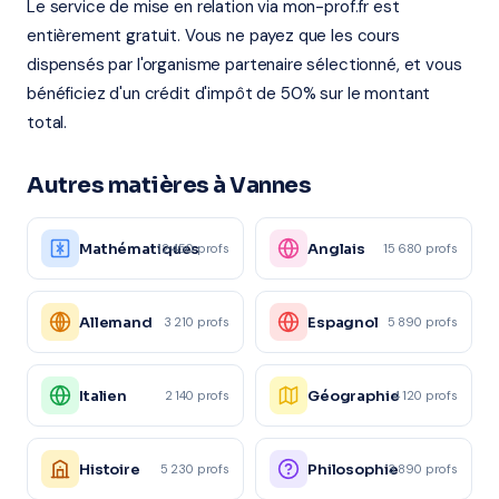
Le service de mise en relation via mon-prof.fr est
entièrement gratuit. Vous ne payez que les cours
dispensés par l'organisme partenaire sélectionné, et vous
bénéficiez d'un crédit d'impôt de 50% sur le montant
total.
Autres matières à Vannes
Mathématiques
Anglais
12 450 profs
15 680 profs
Allemand
Espagnol
3 210 profs
5 890 profs
Italien
Géographie
2 140 profs
4 120 profs
Histoire
Philosophie
5 230 profs
3 890 profs