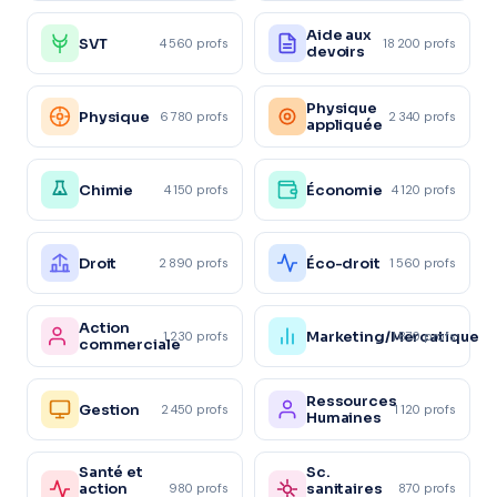
Aide aux
SVT
4 560 profs
18 200 profs
devoirs
Physique
Physique
6 780 profs
2 340 profs
appliquée
Chimie
Économie
4 150 profs
4 120 profs
Droit
Éco-droit
2 890 profs
1 560 profs
Action
Marketing/Mercatique
1 230 profs
1 870 profs
commerciale
Ressources
Gestion
2 450 profs
1 120 profs
Humaines
Santé et
Sc.
action
sanitaires
980 profs
870 profs