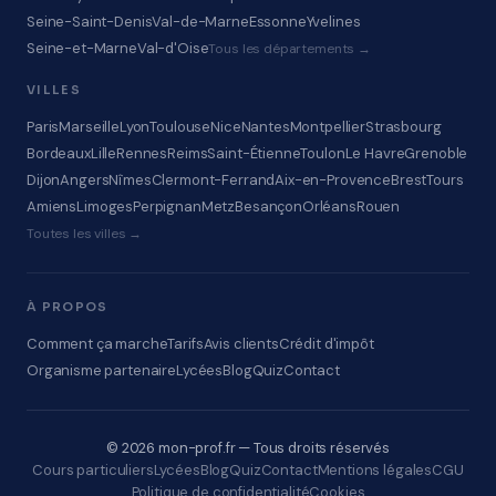
Seine-Saint-Denis
Val-de-Marne
Essonne
Yvelines
Seine-et-Marne
Val-d'Oise
Tous les départements →
VILLES
Paris
Marseille
Lyon
Toulouse
Nice
Nantes
Montpellier
Strasbourg
Bordeaux
Lille
Rennes
Reims
Saint-Étienne
Toulon
Le Havre
Grenoble
Dijon
Angers
Nîmes
Clermont-Ferrand
Aix-en-Provence
Brest
Tours
Amiens
Limoges
Perpignan
Metz
Besançon
Orléans
Rouen
Toutes les villes →
À PROPOS
Comment ça marche
Tarifs
Avis clients
Crédit d'impôt
Organisme partenaire
Lycées
Blog
Quiz
Contact
© 2026 mon-prof.fr — Tous droits réservés
Cours particuliers
Lycées
Blog
Quiz
Contact
Mentions légales
CGU
Politique de confidentialité
Cookies