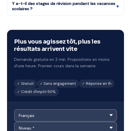
Terminale, études supérieures et adultes.
Y a-t-il des stages de révision pendant les vacances
déclaration de revenus.
+
scolaires ?
Tout à fait : stages de Toussaint, Noël, février, Pâques
et été. Ces sessions concentrées sont idéales pour
combler des lacunes ou préparer un examen.
Disponibles à Vannes.
Plus vous agissez tôt, plus les
résultats arrivent vite
Demande gratuite en 2 min. Propositions en moins
d'une heure. Premier cours dans la semaine.
✓ Gratuit
✓ Sans engagement
✓ Réponse en 1h
✓ Crédit d'impôt 50%