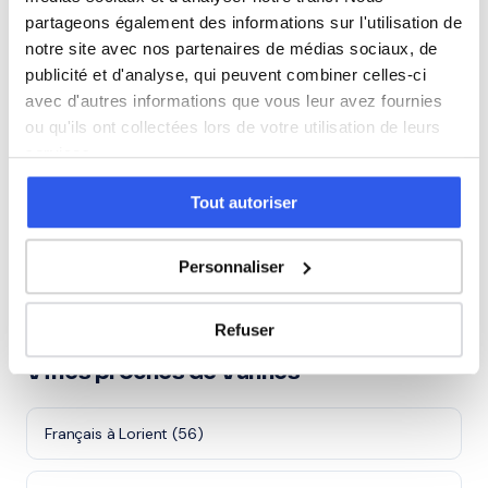
partageons également des informations sur l'utilisation de
notre site avec nos partenaires de médias sociaux, de
Adultes (Supérieur & Adultes)
publicité et d'analyse, qui peuvent combiner celles-ci
avec d'autres informations que vous leur avez fournies
ou qu'ils ont collectées lors de votre utilisation de leurs
services.
⭐
256+ familles accompagnées à Vannes
Tout autoriser
Note moyenne de 4.8/5. Notre organisme partenaire
intervient à domicile à Vannes et alentours.
Personnaliser
Rejoindre ces familles →
Refuser
Villes proches de Vannes
Français à Lorient (56)