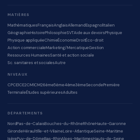
MATIÈRES
Mathématiques
Français
Anglais
Allemand
Espagnol
Italien
Géographie
Histoire
Philosophie
SVT
Aide aux devoirs
Physique
Physique appliquée
Chimie
Économie
Droit
Éco-droit
Action commerciale
Marketing/Mercatique
Gestion
Ressources Humaines
Santé et action sociale
Sc. sanitaires et sociales
Autre
NIVEAUX
CP
CE1
CE2
CM1
CM2
6ème
5ème
4ème
3ème
Seconde
Première
Terminale
Études supérieures
Adultes
DÉPARTEMENTS
Nord
Pas-de-Calais
Bouches-du-Rhône
Rhône
Haute-Garonne
Gironde
Hérault
Ille-et-Vilaine
Loire-Atlantique
Seine-Maritime
Isère
Puy-de-Dôme
Bas-Rhin
Alpes-Maritimes
Hauts-de-Seine