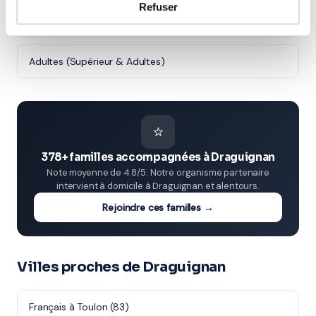
Refuser
Études supérieures (Supérieur & Adultes)
Adultes (Supérieur & Adultes)
⭐
378+ familles accompagnées à Draguignan
Note moyenne de 4.8/5. Notre organisme partenaire
intervient à domicile à Draguignan et alentours.
Rejoindre ces familles →
Villes proches de Draguignan
Français à Toulon (83)