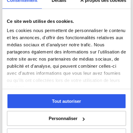
Consentement
Détails
À propos des cookies
CM2 (Primaire)
6ème (Collège)
Ce site web utilise des cookies.
Les cookies nous permettent de personnaliser le contenu
et les annonces, d'offrir des fonctionnalités relatives aux
5ème (Collège)
médias sociaux et d'analyser notre trafic. Nous
partageons également des informations sur l'utilisation de
4ème (Collège)
notre site avec nos partenaires de médias sociaux, de
publicité et d'analyse, qui peuvent combiner celles-ci
3ème (Collège)
avec d'autres informations que vous leur avez fournies
ou qu'ils ont collectées lors de votre utilisation de leurs
services.
Seconde (Lycée)
Tout autoriser
Première (Lycée)
Personnaliser
Terminale (Lycée)