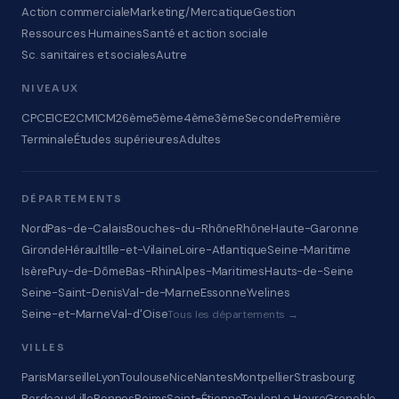
Action commerciale
Marketing/Mercatique
Gestion
Ressources Humaines
Santé et action sociale
Sc. sanitaires et sociales
Autre
NIVEAUX
CP
CE1
CE2
CM1
CM2
6ème
5ème
4ème
3ème
Seconde
Première
Terminale
Études supérieures
Adultes
DÉPARTEMENTS
Nord
Pas-de-Calais
Bouches-du-Rhône
Rhône
Haute-Garonne
Gironde
Hérault
Ille-et-Vilaine
Loire-Atlantique
Seine-Maritime
Isère
Puy-de-Dôme
Bas-Rhin
Alpes-Maritimes
Hauts-de-Seine
Seine-Saint-Denis
Val-de-Marne
Essonne
Yvelines
Seine-et-Marne
Val-d'Oise
Tous les départements →
VILLES
Paris
Marseille
Lyon
Toulouse
Nice
Nantes
Montpellier
Strasbourg
Bordeaux
Lille
Rennes
Reims
Saint-Étienne
Toulon
Le Havre
Grenoble