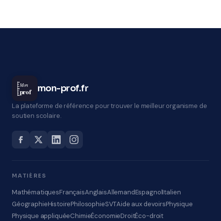
Mon
mon-prof.fr
prof
La plateforme de référence pour trouver le meilleur organisme de
soutien scolaire.
MATIÈRES
Mathématiques
Français
Anglais
Allemand
Espagnol
Italien
Géographie
Histoire
Philosophie
SVT
Aide aux devoirs
Physique
Physique appliquée
Chimie
Économie
Droit
Éco-droit