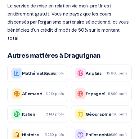
Le service de mise en relation via mon-prof.fr est
entièrement gratuit. Vous ne payez que les cours
dispensés par l'organisme partenaire sélectionné, et vous
bénéficiez d'un crédit d'impôt de 50% sur le montant
total.
Autres matières à Draguignan
Mathématiques
Anglais
12 450 profs
15 680 profs
Allemand
Espagnol
3 210 profs
5 890 profs
Italien
Géographie
2 140 profs
4 120 profs
Histoire
Philosophie
5 230 profs
3 890 profs