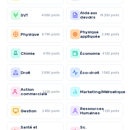
Aide aux
SVT
4 560 profs
18 200 profs
devoirs
Physique
Physique
6 780 profs
2 340 profs
appliquée
Chimie
Économie
4 150 profs
4 120 profs
Droit
Éco-droit
2 890 profs
1 560 profs
Action
Marketing/Mercatique
1 230 profs
1 870 profs
commerciale
Ressources
Gestion
2 450 profs
1 120 profs
Humaines
Santé et
Sc.