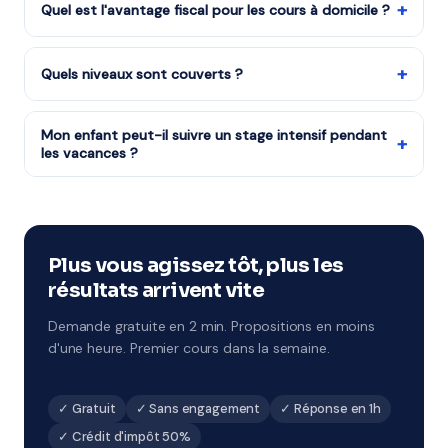
Essonnes avec tout le matériel nécessaire. La séance
+
Quel est l'avantage fiscal pour les cours à domicile ?
dure généralement 1h à 1h30, dans un cadre familier qui
L'État rembourse la moitié du coût des cours à
met l'élève en confiance.
domicile grâce au crédit d'impôt services à la personne
+
Quels niveaux sont couverts ?
(50%). Notre organisme partenaire est agréé — le
Tous les niveaux : CP au CM2, 6ème à 3ème, Seconde à
crédit d'impôt est disponible dès le premier cours.
Terminale, études supérieures et adultes.
Mon enfant peut-il suivre un stage intensif pendant
+
les vacances ?
Notre organisme partenaire organise des stages
intensifs à chaque période de vacances. Format 1h à 2h
par jour sur 5 jours, avec un objectif de progression
ciblé. À Corbeil-Essonnes et environs.
Plus vous agissez tôt, plus les
résultats arrivent vite
Demande gratuite en 2 min. Propositions en moins
d'une heure. Premier cours dans la semaine.
✓ Gratuit
✓ Sans engagement
✓ Réponse en 1h
✓ Crédit d'impôt 50%