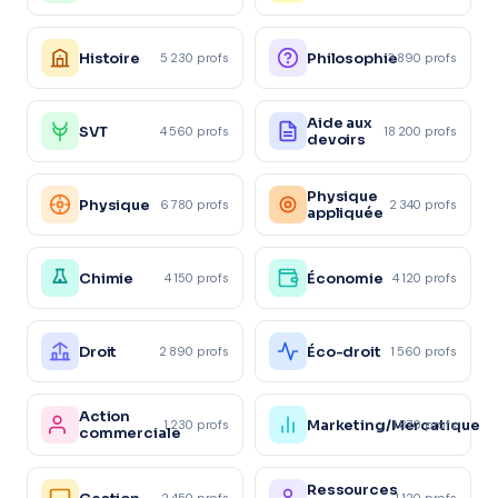
Histoire
Philosophie
5 230 profs
3 890 profs
Aide aux
SVT
4 560 profs
18 200 profs
devoirs
Physique
Physique
6 780 profs
2 340 profs
appliquée
Chimie
Économie
4 150 profs
4 120 profs
Droit
Éco-droit
2 890 profs
1 560 profs
Action
Marketing/Mercatique
1 230 profs
1 870 profs
commerciale
Ressources
2 450 profs
1 120 profs