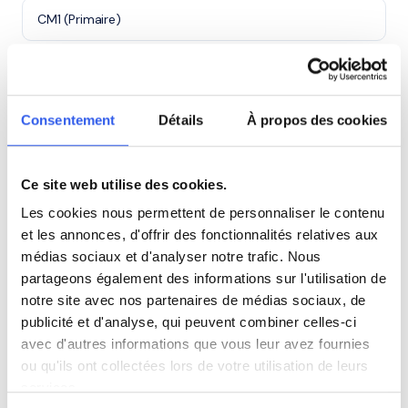
CM1 (Primaire)
CM2 (Primaire)
Consentement
Détails
À propos des cookies
6ème (Collège)
5ème (Collège)
Ce site web utilise des cookies.
Les cookies nous permettent de personnaliser le contenu
4ème (Collège)
et les annonces, d'offrir des fonctionnalités relatives aux
médias sociaux et d'analyser notre trafic. Nous
partageons également des informations sur l'utilisation de
3ème (Collège)
notre site avec nos partenaires de médias sociaux, de
publicité et d'analyse, qui peuvent combiner celles-ci
Seconde (Lycée)
avec d'autres informations que vous leur avez fournies
ou qu'ils ont collectées lors de votre utilisation de leurs
services.
Première (Lycée)