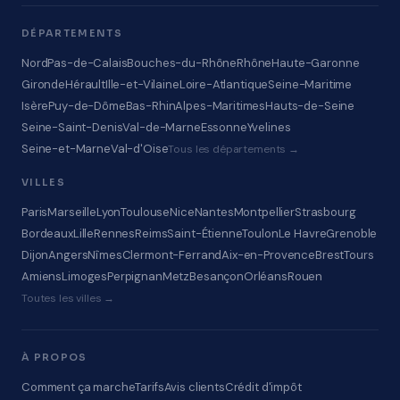
DÉPARTEMENTS
Nord
Pas-de-Calais
Bouches-du-Rhône
Rhône
Haute-Garonne
Gironde
Hérault
Ille-et-Vilaine
Loire-Atlantique
Seine-Maritime
Isère
Puy-de-Dôme
Bas-Rhin
Alpes-Maritimes
Hauts-de-Seine
Seine-Saint-Denis
Val-de-Marne
Essonne
Yvelines
Seine-et-Marne
Val-d'Oise
Tous les départements →
VILLES
Paris
Marseille
Lyon
Toulouse
Nice
Nantes
Montpellier
Strasbourg
Bordeaux
Lille
Rennes
Reims
Saint-Étienne
Toulon
Le Havre
Grenoble
Dijon
Angers
Nîmes
Clermont-Ferrand
Aix-en-Provence
Brest
Tours
Amiens
Limoges
Perpignan
Metz
Besançon
Orléans
Rouen
Toutes les villes →
À PROPOS
Comment ça marche
Tarifs
Avis clients
Crédit d'impôt