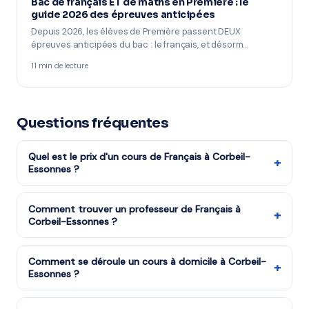
Bac de français ET de maths en Première : le
guide 2026 des épreuves anticipées
Depuis 2026, les élèves de Première passent DEUX
épreuves anticipées du bac : le français, et désorm…
11 min de lecture
Questions fréquentes
Quel est le prix d'un cours de Français à Corbeil-
+
Essonnes ?
Les tarifs dépendent de la matière, du niveau et de la
formule choisie. Notre organisme partenaire est agréé
Comment trouver un professeur de Français à
+
Corbeil-Essonnes ?
services à la personne : vous bénéficiez du crédit
d'impôt de 50%. Remplissez le formulaire pour recevoir
Remplissez notre formulaire en 2 minutes. Notre équipe
un devis gratuit.
vous met en relation avec notre organisme partenaire
Comment se déroule un cours à domicile à Corbeil-
+
Essonnes ?
à Corbeil-Essonnes et vous recevez des propositions
en moins d'une heure. Service gratuit et sans
Le professeur arrive à votre domicile à Corbeil-
engagement.