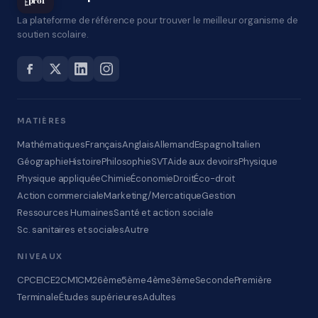
prof
La plateforme de référence pour trouver le meilleur organisme de
soutien scolaire.
MATIÈRES
Mathématiques
Français
Anglais
Allemand
Espagnol
Italien
Géographie
Histoire
Philosophie
SVT
Aide aux devoirs
Physique
Physique appliquée
Chimie
Économie
Droit
Éco-droit
Action commerciale
Marketing/Mercatique
Gestion
Ressources Humaines
Santé et action sociale
Sc. sanitaires et sociales
Autre
NIVEAUX
CP
CE1
CE2
CM1
CM2
6ème
5ème
4ème
3ème
Seconde
Première
Terminale
Études supérieures
Adultes