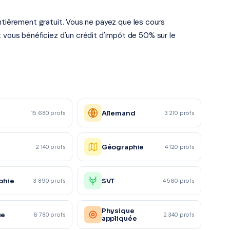
entièrement gratuit. Vous ne payez que les cours
t vous bénéficiez d'un crédit d'impôt de 50% sur le
Allemand
15 680 profs
3 210 profs
Géographie
2 140 profs
4 120 profs
phie
SVT
3 890 profs
4 560 profs
Physique
ue
6 780 profs
2 340 profs
appliquée