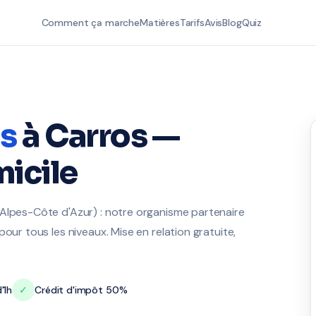
Comment ça marche
Matières
Tarifs
Avis
Blog
Quiz
is
à Carros —
icile
-Alpes-Côte d'Azur) : notre organisme partenaire
our tous les niveaux. Mise en relation gratuite,
'1h
✓
Crédit d'impôt 50%