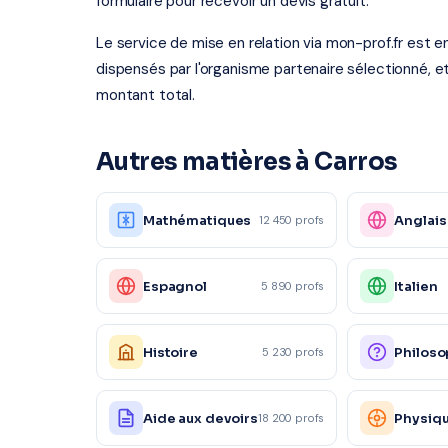
formulaire pour recevoir un devis gratuit.
Le service de mise en relation via mon-prof.fr est 
dispensés par l'organisme partenaire sélectionné, e
montant total.
Autres matières à Carros
Mathématiques
Anglais
12 450 profs
Espagnol
Italien
5 890 profs
Histoire
Philoso
5 230 profs
Aide aux devoirs
Physiq
18 200 profs