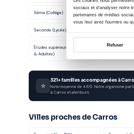
Les cookies nous permettent d
sociaux et d'analyser notre t
5ème (Collège)
4ème (Collè
partenaires de médias sociaux
vous leur avez fournies ou qu'
Seconde (Lycée)
Première (Ly
Refuser
Études supérieures (Supérieur
Adultes (Sup
& Adultes)
321+ familles accompagnées à Carr
⭐
Note moyenne de 4.8/5. Notre organisme parten
à Carros et alentours.
Villes proches de Carros