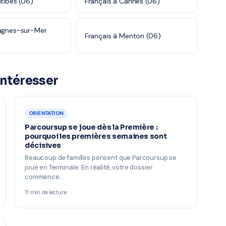
ntibes (06)
Français à Cannes (06)
Cagnes-sur-Mer
Français à Menton (06)
intéresser
ORIENTATION
Parcoursup se joue dès la Première :
pourquoi les premières semaines sont
décisives
Beaucoup de familles pensent que Parcoursup se
joue en Terminale. En réalité, votre dossier
commence…
11 min de lecture