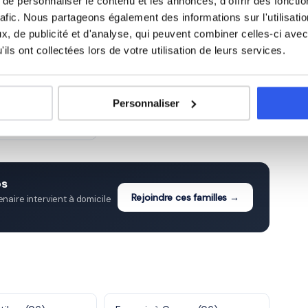
e personnaliser le contenu et les annonces, d'offrir des fonctio
rafic. Nous partageons également des informations sur l'utilisati
ge)
3ème (Collège)
, de publicité et d'analyse, qui peuvent combiner celles-ci avec
ils ont collectées lors de votre utilisation de leurs services.
cée)
Terminale (Lycée)
Personnaliser
érieur & Adultes)
os
Rejoindre ces familles →
aire intervient à domicile