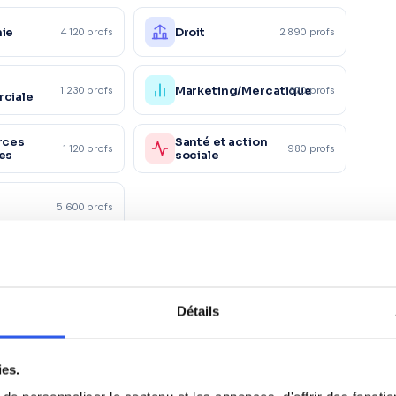
ie
Droit
4 120 profs
2 890 profs
Marketing/Mercatique
1 230 profs
1 870 profs
ciale
rces
Santé et action
1 120 profs
980 profs
es
sociale
5 600 profs
à Carros
Détails
)
CE2 (Primaire)
ies.
e)
6ème (Collège)