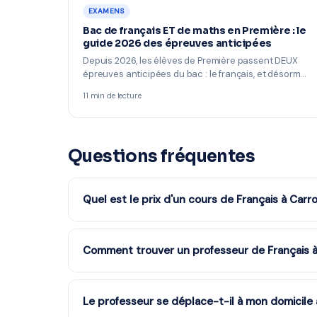
EXAMENS
Bac de français ET de maths en Première : le
guide 2026 des épreuves anticipées
Depuis 2026, les élèves de Première passent DEUX
épreuves anticipées du bac : le français, et désorm…
11 min de lecture
Questions fréquentes
Quel est le prix d'un cours de Français à Carro
Les tarifs dépendent de la matière, du niveau et de
services à la personne : vous bénéficiez du crédit 
Comment trouver un professeur de Français à
devis gratuit.
Remplissez notre formulaire en 2 minutes. Notre é
partenaire à Carros et vous recevez des propositio
Le professeur se déplace-t-il à mon domicile 
engagement.