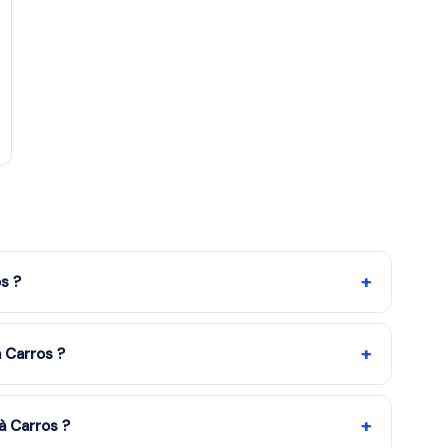
+
s ?
 la formule choisie. Notre organisme partenaire est agréé
d'impôt de 50%. Remplissez le formulaire pour recevoir un
+
 Carros ?
quipe vous met en relation avec notre organisme
ns en moins d'une heure. Service gratuit et sans
+
à Carros ?