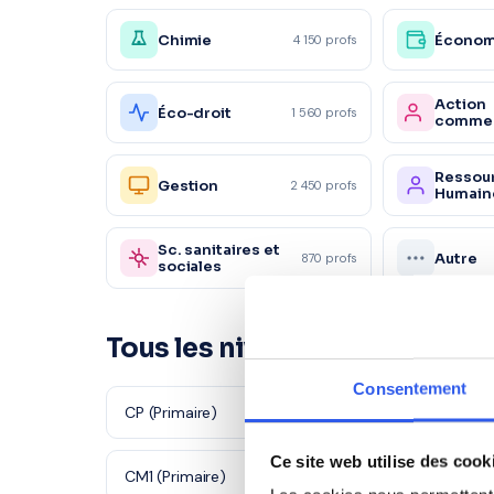
Chimie
Économ
4 150 profs
Action
Éco-droit
1 560 profs
commer
Ressou
Gestion
2 450 profs
Humain
Sc. sanitaires et
Autre
870 profs
sociales
Tous les niveaux en Français 
Consentement
CP (Primaire)
CE1 (Primaire
Ce site web utilise des cook
CM1 (Primaire)
CM2 (Primair