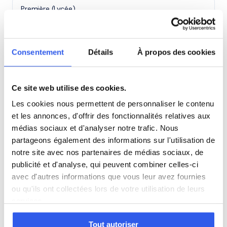
Première (Lycée)
Terminale (Lycée)
Consentement
Détails
À propos des cookies
Études supérieures (Supérieur & Adultes)
Ce site web utilise des cookies.
Adultes (Supérieur & Adultes)
Les cookies nous permettent de personnaliser le contenu
et les annonces, d'offrir des fonctionnalités relatives aux
médias sociaux et d'analyser notre trafic. Nous
partageons également des informations sur l'utilisation de
⭐
notre site avec nos partenaires de médias sociaux, de
publicité et d'analyse, qui peuvent combiner celles-ci
101+ familles accompagnées à Fonsorbes
Note moyenne de 4.8/5. Notre organisme partenaire
avec d'autres informations que vous leur avez fournies
intervient à domicile à Fonsorbes et alentours.
ou qu'ils ont collectées lors de votre utilisation de leurs
services.
Rejoindre ces familles →
Tout autoriser