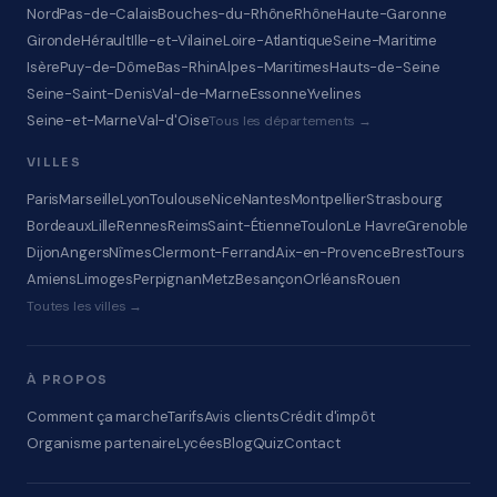
Nord
Pas-de-Calais
Bouches-du-Rhône
Rhône
Haute-Garonne
Gironde
Hérault
Ille-et-Vilaine
Loire-Atlantique
Seine-Maritime
Isère
Puy-de-Dôme
Bas-Rhin
Alpes-Maritimes
Hauts-de-Seine
Seine-Saint-Denis
Val-de-Marne
Essonne
Yvelines
Seine-et-Marne
Val-d'Oise
Tous les départements →
VILLES
Paris
Marseille
Lyon
Toulouse
Nice
Nantes
Montpellier
Strasbourg
Bordeaux
Lille
Rennes
Reims
Saint-Étienne
Toulon
Le Havre
Grenoble
Dijon
Angers
Nîmes
Clermont-Ferrand
Aix-en-Provence
Brest
Tours
Amiens
Limoges
Perpignan
Metz
Besançon
Orléans
Rouen
Toutes les villes →
À PROPOS
Comment ça marche
Tarifs
Avis clients
Crédit d'impôt
Organisme partenaire
Lycées
Blog
Quiz
Contact