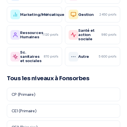
Marketing/Mercatique
Gestion
1 870 profs
2 450 profs
Santé et
Ressources
action
1 120 profs
980 profs
Humaines
sociale
Sc.
sanitaires
Autre
870 profs
5 600 profs
et sociales
Tous les niveaux à Fonsorbes
CP (Primaire)
CE1 (Primaire)