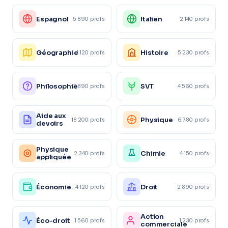
Espagnol
Italien
5 890 profs
2 140 profs
Géographie
Histoire
4 120 profs
5 230 profs
Philosophie
SVT
3 890 profs
4 560 profs
Aide aux
Physique
18 200 profs
6 780 profs
devoirs
Physique
Chimie
2 340 profs
4 150 profs
appliquée
Économie
Droit
4 120 profs
2 890 profs
Action
Éco-droit
1 560 profs
1 230 profs
commerciale