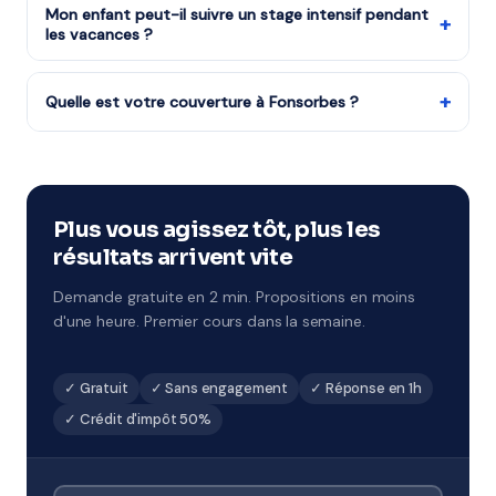
Terminale, études supérieures et adultes.
Mon enfant peut-il suivre un stage intensif pendant
+
les vacances ?
Notre organisme partenaire organise des stages
intensifs à chaque période de vacances. Format 1h à 2h
+
Quelle est votre couverture à Fonsorbes ?
par jour sur 5 jours, avec un objectif de progression
Notre organisme partenaire intervient partout à
ciblé. À Fonsorbes et environs.
Fonsorbes (31, académie de Toulouse). Ils connaissent
le tissu scolaire local et adaptent leur
accompagnement en conséquence.
Plus vous agissez tôt, plus les
résultats arrivent vite
Demande gratuite en 2 min. Propositions en moins
d'une heure. Premier cours dans la semaine.
✓ Gratuit
✓ Sans engagement
✓ Réponse en 1h
✓ Crédit d'impôt 50%