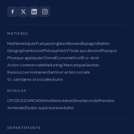
MATIÈRES
Mathématiques
Français
Anglais
Allemand
Espagnol
Italien
Géographie
Histoire
Philosophie
SVT
Aide aux devoirs
Physique
Physique appliquée
Chimie
Économie
Droit
Éco-droit
Action commerciale
Marketing/Mercatique
Gestion
Ressources Humaines
Santé et action sociale
Sc. sanitaires et sociales
Autre
NIVEAUX
CP
CE1
CE2
CM1
CM2
6ème
5ème
4ème
3ème
Seconde
Première
Terminale
Études supérieures
Adultes
DÉPARTEMENTS