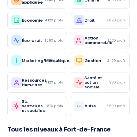
Chimie
appliquée
Économie
Droit
4 120 profs
2 890 profs
Action
Éco-droit
1 560 profs
1 230 profs
commerciale
Marketing/Mercatique
Gestion
1 870 profs
2 450 profs
Santé et
Ressources
action
1 120 profs
980 profs
Humaines
sociale
Sc.
sanitaires
Autre
870 profs
5 600 profs
et sociales
Tous les niveaux à Fort-de-France