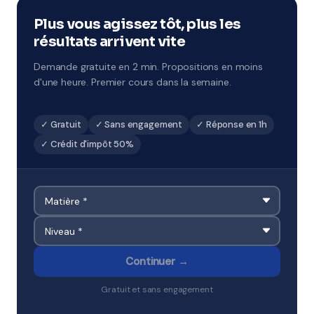
combler des lacunes ou préparer un examen.
Disponibles à Fort-de-France.
Plus vous agissez tôt, plus les
résultats arrivent vite
Demande gratuite en 2 min. Propositions en moins
d'une heure. Premier cours dans la semaine.
✓ Gratuit
✓ Sans engagement
✓ Réponse en 1h
✓ Crédit d'impôt 50%
Continuer →
Gratuit et sans engagement