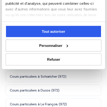
Note moyenne de 4.8/5. Notre organisme partenaire
publicité et d'analyse, qui peuvent combiner celles-ci
intervient à domicile à Fort-de-France et alentours.
avec d'autres informations que vous leur avez fournies
ou qu'ils ont collectées lors de votre utilisation de leurs
Rejoindre ces familles →
services.
Tout autoriser
Villes proches de Fort-de-France
Personnaliser
Cours particuliers à Le Lamentin (972)
Refuser
Cours particuliers à Le Robert (972)
Cours particuliers à Schœlcher (972)
Cours particuliers à Ducos (972)
Cours particuliers à Le François (972)