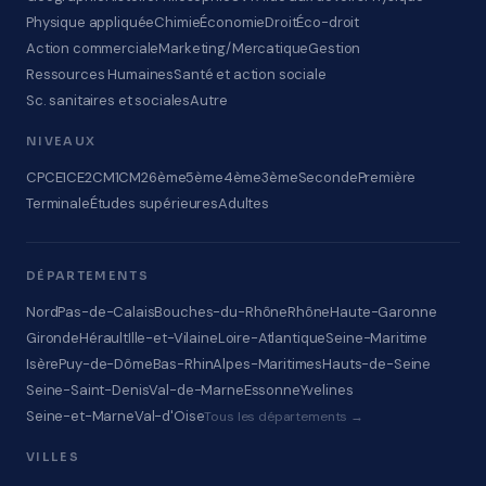
Physique appliquée
Chimie
Économie
Droit
Éco-droit
Action commerciale
Marketing/Mercatique
Gestion
Ressources Humaines
Santé et action sociale
Sc. sanitaires et sociales
Autre
NIVEAUX
CP
CE1
CE2
CM1
CM2
6ème
5ème
4ème
3ème
Seconde
Première
Terminale
Études supérieures
Adultes
DÉPARTEMENTS
Nord
Pas-de-Calais
Bouches-du-Rhône
Rhône
Haute-Garonne
Gironde
Hérault
Ille-et-Vilaine
Loire-Atlantique
Seine-Maritime
Isère
Puy-de-Dôme
Bas-Rhin
Alpes-Maritimes
Hauts-de-Seine
Seine-Saint-Denis
Val-de-Marne
Essonne
Yvelines
Seine-et-Marne
Val-d'Oise
Tous les départements →
VILLES