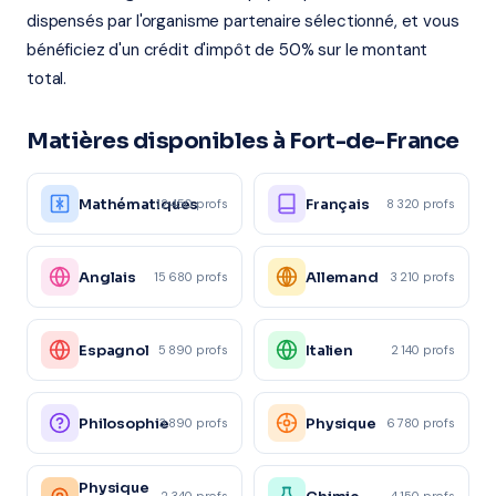
dispensés par l'organisme partenaire sélectionné, et vous
bénéficiez d'un crédit d'impôt de 50% sur le montant
total.
Matières disponibles à Fort-de-France
Mathématiques
Français
12 450 profs
8 320 profs
Anglais
Allemand
15 680 profs
3 210 profs
Espagnol
Italien
5 890 profs
2 140 profs
Philosophie
Physique
3 890 profs
6 780 profs
Physique
2 340 profs
4 150 profs