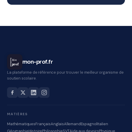
Mon
mon-prof.fr
prof
La plateforme de référence pour trouver le meilleur organisme de
soutien scolaire.
MATIÈRES
Mathématiques
Français
Anglais
Allemand
Espagnol
Italien
Géographie
Histoire
Philosophie
SVT
Aide aux devoirs
Physique