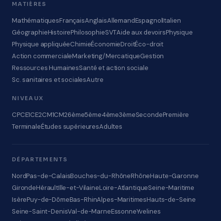
MATIÈRES
Mathématiques
Français
Anglais
Allemand
Espagnol
Italien
Géographie
Histoire
Philosophie
SVT
Aide aux devoirs
Physique
Physique appliquée
Chimie
Économie
Droit
Éco-droit
Action commerciale
Marketing/Mercatique
Gestion
Ressources Humaines
Santé et action sociale
Sc. sanitaires et sociales
Autre
NIVEAUX
CP
CE1
CE2
CM1
CM2
6ème
5ème
4ème
3ème
Seconde
Première
Terminale
Études supérieures
Adultes
DÉPARTEMENTS
Nord
Pas-de-Calais
Bouches-du-Rhône
Rhône
Haute-Garonne
Gironde
Hérault
Ille-et-Vilaine
Loire-Atlantique
Seine-Maritime
Isère
Puy-de-Dôme
Bas-Rhin
Alpes-Maritimes
Hauts-de-Seine
Seine-Saint-Denis
Val-de-Marne
Essonne
Yvelines