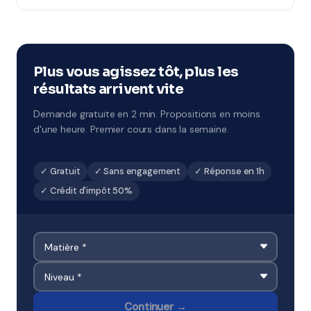
Notre organisme partenaire organise des stages
intensifs à chaque période de vacances. Format 1h à 2h
par jour sur 5 jours, avec un objectif de progression
ciblé. À Issy-les-Moulineaux et environs.
Plus vous agissez tôt, plus les
résultats arrivent vite
Demande gratuite en 2 min. Propositions en moins
d'une heure. Premier cours dans la semaine.
✓ Gratuit
✓ Sans engagement
✓ Réponse en 1h
✓ Crédit d'impôt 50%
Continuer →