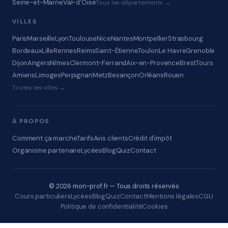
Seine-et-Marne
Val-d'Oise
Tous les départements →
VILLES
Paris
Marseille
Lyon
Toulouse
Nice
Nantes
Montpellier
Strasbourg
Bordeaux
Lille
Rennes
Reims
Saint-Étienne
Toulon
Le Havre
Grenoble
Dijon
Angers
Nîmes
Clermont-Ferrand
Aix-en-Provence
Brest
Tours
Amiens
Limoges
Perpignan
Metz
Besançon
Orléans
Rouen
Toutes les villes →
À PROPOS
Comment ça marche
Tarifs
Avis clients
Crédit d'impôt
Organisme partenaire
Lycées
Blog
Quiz
Contact
© 2026 mon-prof.fr — Tous droits réservés
Cours particuliers
Lycées
Blog
Quiz
Contact
Mentions légales
CGU
Politique de confidentialité
Cookies