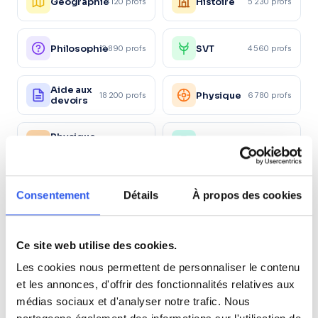
Géographie
Histoire
4 120 profs
5 230 profs
Philosophie
SVT
3 890 profs
4 560 profs
Aide aux
Physique
18 200 profs
6 780 profs
devoirs
Physique
Chimie
2 340 profs
4 150 profs
appliquée
Économie
Droit
4 120 profs
2 890 profs
Consentement
Détails
À propos des cookies
Éco-droit
Marketing/Mercatique
1 560 profs
1 870 profs
Ce site web utilise des cookies.
Les cookies nous permettent de personnaliser le contenu
Ressources
Gestion
2 450 profs
1 120 profs
et les annonces, d'offrir des fonctionnalités relatives aux
Humaines
médias sociaux et d'analyser notre trafic. Nous