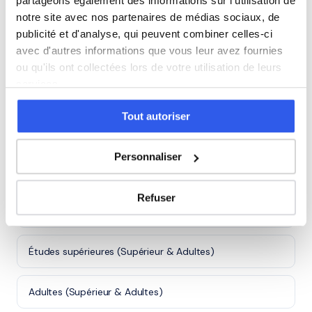
partageons également des informations sur l'utilisation de
Santé et
Sc.
action
sanitaires
980 profs
870 profs
notre site avec nos partenaires de médias sociaux, de
sociale
et sociales
publicité et d'analyse, qui peuvent combiner celles-ci
avec d'autres informations que vous leur avez fournies
Autre
5 600 profs
ou qu'ils ont collectées lors de votre utilisation de leurs
services.
Tous les niveaux en Action commerciale
Tout autoriser
à Issy-les-Moulineaux
Personnaliser
Première (Lycée)
Refuser
Terminale (Lycée)
Études supérieures (Supérieur & Adultes)
Adultes (Supérieur & Adultes)