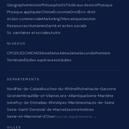
Géographie
Histoire
Philosophie
SVT
Aide aux devoirs
Physique
Physique appliquée
Chimie
Économie
Droit
Éco-droit
Action commerciale
Marketing/Mercatique
Gestion
Ressources Humaines
Santé et action sociale
Sc. sanitaires et sociales
Autre
NIVEAUX
CP
CE1
CE2
CM1
CM2
6ème
5ème
4ème
3ème
Seconde
Première
Terminale
Études supérieures
Adultes
DÉPARTEMENTS
Nord
Pas-de-Calais
Bouches-du-Rhône
Rhône
Haute-Garonne
Gironde
Hérault
Ille-et-Vilaine
Loire-Atlantique
Seine-Maritime
Isère
Puy-de-Dôme
Bas-Rhin
Alpes-Maritimes
Hauts-de-Seine
Seine-Saint-Denis
Val-de-Marne
Essonne
Yvelines
Seine-et-Marne
Val-d'Oise
Tous les départements →
VILLES