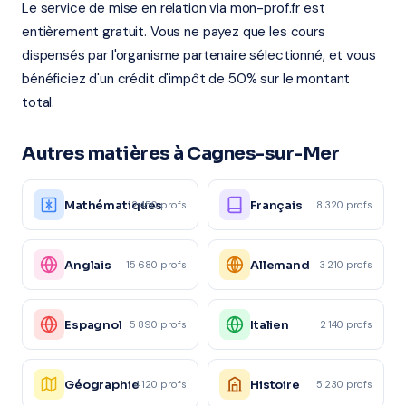
Le service de mise en relation via mon-prof.fr est
entièrement gratuit. Vous ne payez que les cours
dispensés par l'organisme partenaire sélectionné, et vous
bénéficiez d'un crédit d'impôt de 50% sur le montant
total.
Autres matières à Cagnes-sur-Mer
Mathématiques
Français
12 450 profs
8 320 profs
Anglais
Allemand
15 680 profs
3 210 profs
Espagnol
Italien
5 890 profs
2 140 profs
Géographie
Histoire
4 120 profs
5 230 profs