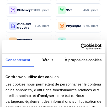
Philosophie
SVT
3 890 profs
4 560 profs
Aide aux
Physique
18 200 profs
6 780 profs
devoirs
Physique
Chimie
2 340 profs
4 150 profs
appliquée
Économie
Droit
4 120 profs
2 890 profs
Consentement
Détails
À propos des cookies
Éco-droit
Marketing/Mercatique
1 560 profs
1 870 profs
Ce site web utilise des cookies.
Les cookies nous permettent de personnaliser le contenu
Ressources
Gestion
2 450 profs
1 120 profs
et les annonces, d'offrir des fonctionnalités relatives aux
Humaines
médias sociaux et d'analyser notre trafic. Nous
partageons également des informations sur l'utilisation de
Santé et
Sc.
action
sanitaires
980 profs
870 profs