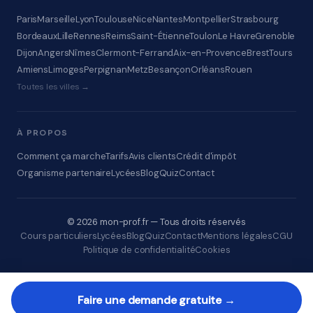
Paris
Marseille
Lyon
Toulouse
Nice
Nantes
Montpellier
Strasbourg
Bordeaux
Lille
Rennes
Reims
Saint-Étienne
Toulon
Le Havre
Grenoble
Dijon
Angers
Nîmes
Clermont-Ferrand
Aix-en-Provence
Brest
Tours
Amiens
Limoges
Perpignan
Metz
Besançon
Orléans
Rouen
Toutes les villes →
À PROPOS
Comment ça marche
Tarifs
Avis clients
Crédit d'impôt
Organisme partenaire
Lycées
Blog
Quiz
Contact
© 2026 mon-prof.fr — Tous droits réservés
Cours particuliers
Lycées
Blog
Quiz
Contact
Mentions légales
CGU
Politique de confidentialité
Cookies
Faire une demande gratuite →