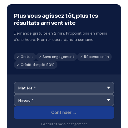
intensifs à chaque période de vacances. Format 1h à 2h
par jour sur 5 jours, avec un objectif de progression
ciblé. À Cagnes-sur-Mer et environs.
Plus vous agissez tôt, plus les
résultats arrivent vite
Demande gratuite en 2 min. Propositions en moins
d'une heure. Premier cours dans la semaine.
✓ Gratuit
✓ Sans engagement
✓ Réponse en 1h
✓ Crédit d'impôt 50%
Continuer →
Gratuit et sans engagement