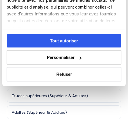
notre site avec nos partenaires de médias sociaux, de
sociale
et sociales
publicité et d'analyse, qui peuvent combiner celles-ci
avec d'autres informations que vous leur avez fournies
Autre
5 600 profs
ou qu'ils ont collectées lors de votre utilisation de leurs
services.
Tous les niveaux en Action commerciale
Tout autoriser
à Cagnes-sur-Mer
Personnaliser
Première (Lycée)
Refuser
Terminale (Lycée)
Études supérieures (Supérieur & Adultes)
Adultes (Supérieur & Adultes)