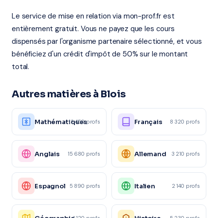
Le service de mise en relation via mon-prof.fr est
entièrement gratuit. Vous ne payez que les cours
dispensés par l'organisme partenaire sélectionné, et vous
bénéficiez d'un crédit d'impôt de 50% sur le montant
total.
Autres matières à Blois
Mathématiques
Français
12 450 profs
8 320 profs
Anglais
Allemand
15 680 profs
3 210 profs
Espagnol
Italien
5 890 profs
2 140 profs
4 120 profs
5 230 profs