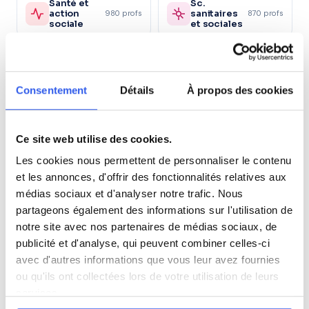
Santé et
Sc.
action
sanitaires
980 profs
870 profs
sociale
et sociales
Autre
5 600 profs
Consentement
Détails
À propos des cookies
Tous les niveaux en Action commerciale
à Blois
Ce site web utilise des cookies.
Les cookies nous permettent de personnaliser le contenu
Première (Lycée)
et les annonces, d'offrir des fonctionnalités relatives aux
médias sociaux et d'analyser notre trafic. Nous
Terminale (Lycée)
partageons également des informations sur l'utilisation de
notre site avec nos partenaires de médias sociaux, de
publicité et d'analyse, qui peuvent combiner celles-ci
Études supérieures (Supérieur & Adultes)
avec d'autres informations que vous leur avez fournies
ou qu'ils ont collectées lors de votre utilisation de leurs
Adultes (Supérieur & Adultes)
services.