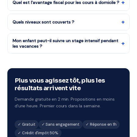
le matériel nécessaire. La séance dure généralement 1h
+
Quel est l'avantage fiscal pour les cours à domicile ?
à 1h30, dans un cadre familier qui met l'élève en
L'État rembourse la moitié du coût des cours à
confiance.
domicile grâce au crédit d'impôt services à la personne
+
Quels niveaux sont couverts ?
(50%). Notre organisme partenaire est agréé — le
Tous les niveaux : CP au CM2, 6ème à 3ème, Seconde à
crédit d'impôt est disponible dès le premier cours.
Terminale, études supérieures et adultes.
Mon enfant peut-il suivre un stage intensif pendant
+
les vacances ?
Notre organisme partenaire organise des stages
intensifs à chaque période de vacances. Format 1h à 2h
par jour sur 5 jours, avec un objectif de progression
ciblé. À Blois et environs.
Plus vous agissez tôt, plus les
résultats arrivent vite
Demande gratuite en 2 min. Propositions en moins
d'une heure. Premier cours dans la semaine.
✓ Gratuit
✓ Sans engagement
✓ Réponse en 1h
✓ Crédit d'impôt 50%