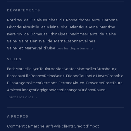
DÉPARTEMENTS
Nord
Pas-de-Calais
Bouches-du-Rhône
Rhône
Haute-Garonne
Gironde
Hérault
Ille-et-Vilaine
Loire-Atlantique
Seine-Maritime
Isère
Puy-de-Dôme
Bas-Rhin
Alpes-Maritimes
Hauts-de-Seine
Seine-Saint-Denis
Val-de-Marne
Essonne
Yvelines
Seine-et-Marne
Val-d'Oise
Tous les départements →
VILLES
Paris
Marseille
Lyon
Toulouse
Nice
Nantes
Montpellier
Strasbourg
Bordeaux
Lille
Rennes
Reims
Saint-Étienne
Toulon
Le Havre
Grenoble
Dijon
Angers
Nîmes
Clermont-Ferrand
Aix-en-Provence
Brest
Tours
Amiens
Limoges
Perpignan
Metz
Besançon
Orléans
Rouen
Toutes les villes →
À PROPOS
Comment ça marche
Tarifs
Avis clients
Crédit d'impôt