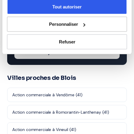
Tout autoriser
⭐
Personnaliser
258+ familles accompagnées à Blois
Note moyenne de 4.8/5. Notre organisme partenaire
Refuser
intervient à domicile à Blois et alentours.
Rejoindre ces familles →
Villes proches de Blois
Action commerciale à Vendôme (41)
Action commerciale à Romorantin-Lanthenay (41)
Action commerciale à Vineuil (41)