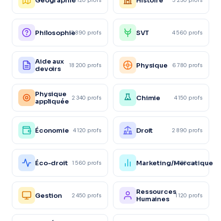
Géographie
Histoire
Philosophie
SVT
3 890 profs
4 560 profs
Aide aux
Physique
18 200 profs
6 780 profs
devoirs
Physique
Chimie
2 340 profs
4 150 profs
appliquée
Économie
Droit
4 120 profs
2 890 profs
Éco-droit
Marketing/Mercatique
1 560 profs
1 870 profs
Ressources
Gestion
2 450 profs
1 120 profs
Humaines