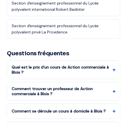
Section d'enseignement professionnel du Lycée
polyvalent international Robert Badinter
Section d'enseignement professionnel du Lycée
polyvalent privé La Providence
Questions fréquentes
Quel est le prix d'un cours de Action commerciale à
+
Blois ?
Les tarifs dépendent de la matière, du niveau et de la
formule choisie. Notre organisme partenaire est agréé
Comment trouver un professeur de Action
+
commerciale à Blois ?
services à la personne : vous bénéficiez du crédit
d'impôt de 50%. Remplissez le formulaire pour recevoir
Remplissez notre formulaire en 2 minutes. Notre équipe
un devis gratuit.
vous met en relation avec notre organisme partenaire
+
Comment se déroule un cours à domicile à Blois ?
à Blois et vous recevez des propositions en moins
Le professeur arrive à votre domicile à Blois avec tout
d'une heure. Service gratuit et sans engagement.