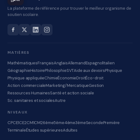
La plateforme de référence pour trouver le meilleur organisme de
soutien scolaire.
MATIÈRES
Mathématiques
Français
Anglais
Allemand
Espagnol
Italien
Géographie
Histoire
Philosophie
SVT
Aide aux devoirs
Physique
Physique appliquée
Chimie
Économie
Droit
Éco-droit
Action commerciale
Marketing/Mercatique
Gestion
Ressources Humaines
Santé et action sociale
Sc. sanitaires et sociales
Autre
NIVEAUX
CP
CE1
CE2
CM1
CM2
6ème
5ème
4ème
3ème
Seconde
Première
Terminale
Études supérieures
Adultes