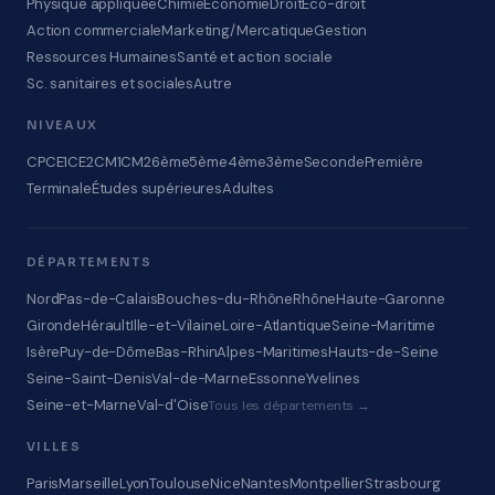
Physique appliquée
Chimie
Économie
Droit
Éco-droit
Action commerciale
Marketing/Mercatique
Gestion
Ressources Humaines
Santé et action sociale
Sc. sanitaires et sociales
Autre
NIVEAUX
CP
CE1
CE2
CM1
CM2
6ème
5ème
4ème
3ème
Seconde
Première
Terminale
Études supérieures
Adultes
DÉPARTEMENTS
Nord
Pas-de-Calais
Bouches-du-Rhône
Rhône
Haute-Garonne
Gironde
Hérault
Ille-et-Vilaine
Loire-Atlantique
Seine-Maritime
Isère
Puy-de-Dôme
Bas-Rhin
Alpes-Maritimes
Hauts-de-Seine
Seine-Saint-Denis
Val-de-Marne
Essonne
Yvelines
Seine-et-Marne
Val-d'Oise
Tous les départements →
VILLES
Paris
Marseille
Lyon
Toulouse
Nice
Nantes
Montpellier
Strasbourg