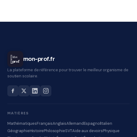
Mon
mon-prof.fr
prof
La plateforme de référence pour trouver le meilleur organisme de
soutien scolaire.
MATIÈRES
Mathématiques
Français
Anglais
Allemand
Espagnol
Italien
Géographie
Histoire
Philosophie
SVT
Aide aux devoirs
Physique