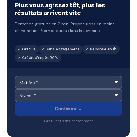
ciblé. À Angoulême et environs.
Plus vous agissez tôt, plus les
résultats arrivent vite
Demande gratuite en 2 min. Propositions en moins
d'une heure. Premier cours dans la semaine.
✓ Gratuit
✓ Sans engagement
✓ Réponse en 1h
✓ Crédit d'impôt 50%
Continuer →
Gratuit et sans engagement