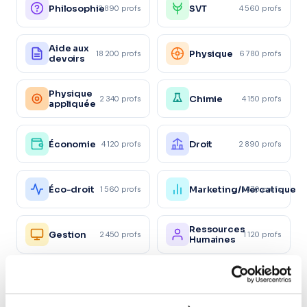
Philosophie
SVT
3 890 profs
4 560 profs
Aide aux
Physique
18 200 profs
6 780 profs
devoirs
Physique
Chimie
2 340 profs
4 150 profs
appliquée
Économie
Droit
4 120 profs
2 890 profs
Éco-droit
Marketing/Mercatique
1 560 profs
1 870 profs
Ressources
Gestion
2 450 profs
1 120 profs
Humaines
Santé et
Sc.
action
sanitaires
980 profs
870 profs
sociale
et sociales