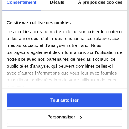
Consentement
Détails
À propos des cookies
Autre
5 600 profs
Ce site web utilise des cookies.
Tous les niveaux en Action commerciale
Les cookies nous permettent de personnaliser le contenu
à Angoulême
et les annonces, d'offrir des fonctionnalités relatives aux
médias sociaux et d'analyser notre trafic. Nous
partageons également des informations sur l'utilisation de
Première (Lycée)
notre site avec nos partenaires de médias sociaux, de
publicité et d'analyse, qui peuvent combiner celles-ci
Terminale (Lycée)
avec d'autres informations que vous leur avez fournies
ou qu'ils ont collectées lors de votre utilisation de leurs
services.
Études supérieures (Supérieur & Adultes)
Tout autoriser
Adultes (Supérieur & Adultes)
Personnaliser